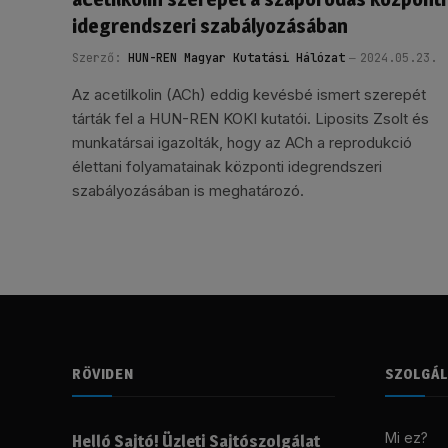
idegrendszeri szabályozásában
Szerző:
HUN-REN Magyar Kutatási Hálózat
2024.05.23.
Az acetilkolin (ACh) eddig kevésbé ismert szerepét
tárták fel a HUN-REN KOKI kutatói. Liposits Zsolt és
munkatársai igazolták, hogy az ACh a reprodukció
élettani folyamatainak központi idegrendszeri
szabályozásában is meghatározó.
RÖVIDEN
SZOLGÁ
Mi ez?
Helló Sajtó! Üzleti Sajtószolgálat