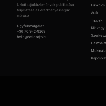
Üzleti sajtóközlemények publikálása,
Funkciók
terjesztése és eredményességük
Árak
mérése.
Tippek
Ügyfélszolgálat
:
Kik vagy
+36 70/942-8269
Szerkeszt
hello@hellosajto.hu
Használat
Mit kínál
Kapcsola