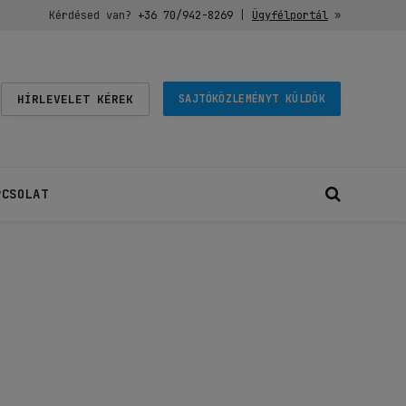
Kérdésed van?
+36 70/942-8269
|
Ügyfélportál
»
HÍRLEVELET KÉREK
SAJTÓKÖZLEMÉNYT KÜLDÖK
PCSOLAT