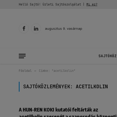
Helló Sajtó! Üzleti Sajtószolgálat |
Mi ez?
augusztus 9. vasárnap
Facebook
LinkedIn
SAJTÓKÖZ
Főoldal
»
Címke: "acetilkolin"
SAJTÓKÖZLEMÉNYEK:
ACETILKOLIN
A HUN-REN KOKI kutatói feltárták az
acetilkolin szerepét a szaporodás központi