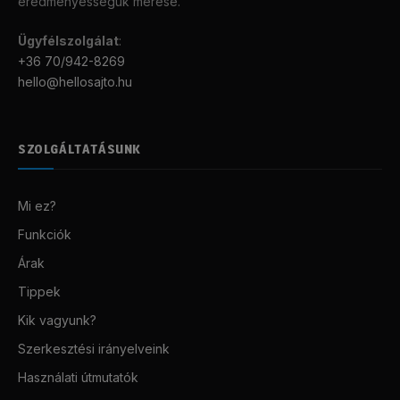
eredményességük mérése.
Ügyfélszolgálat
:
+36 70/942-8269
hello@hellosajto.hu
SZOLGÁLTATÁSUNK
Mi ez?
Funkciók
Árak
Tippek
Kik vagyunk?
Szerkesztési irányelveink
Használati útmutatók