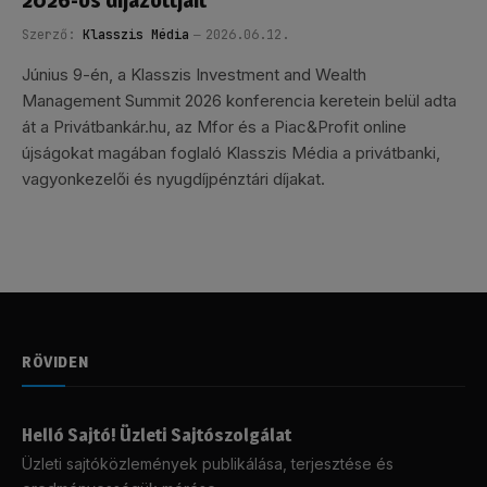
Szerző:
Klasszis Média
2026.06.12.
Június 9-én, a Klasszis Investment and Wealth
Management Summit 2026 konferencia keretein belül adta
át a Privátbankár.hu, az Mfor és a Piac&Profit online
újságokat magában foglaló Klasszis Média a privátbanki,
vagyonkezelői és nyugdíjpénztári díjakat.
RÖVIDEN
Helló Sajtó! Üzleti Sajtószolgálat
Üzleti sajtóközlemények publikálása, terjesztése és