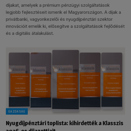
díjakat, amelyek a prémium pénzügyi szolgáltatások
legjobb fejlesztéseit ismerik el Magyarországon. A díjak a
privátbanki, vagyonkezelői és nyugdíjpénztári szektor
innovációit emelik ki, elősegítve a szolgáltatások fejlődését
és a digitális átalakulást.
GAZDASÁG
Nyugdíjpénztári toplista: kihirdették a Klasszis
2026-os díjazottjait