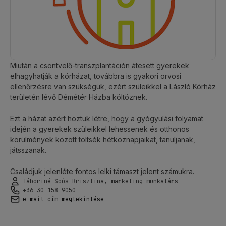
Miután a csontvelő-transzplantáción átesett gyerekek
elhagyhatják a kórházat, továbbra is gyakori orvosi
ellenőrzésre van szükségük, ezért szüleikkel a László Kórház
területén lévő Démétér Házba költöznek.
Ezt a házat azért hoztuk létre, hogy a gyógyulási folyamat
idején a gyerekek szüleikkel lehessenek és otthonos
körülmények között töltsék hétköznapjaikat, tanuljanak,
játsszanak.
Családjuk jelenléte fontos lelki támaszt jelent számukra.
Táboriné Soós Krisztina, marketing munkatárs
+36 30 158 9050
e-mail cím megtekintése