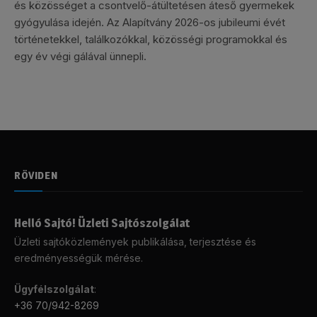
és közösséget a csontvelő-átültetésen áteső gyermekek
gyógyulása idején. Az Alapítvány 2026-os jubileumi évét
történetekkel, találkozókkal, közösségi programokkal és
egy év végi gálával ünnepli.
RÖVIDEN
Helló Sajtó! Üzleti Sajtószolgálat
Üzleti sajtóközlemények publikálása, terjesztése és
eredményességük mérése.
Ügyfélszolgálat
:
+36 70/942-8269