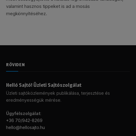
valamint hasznos tippeket is ad a mosás
megkönnyítéséhez.
RÖVIDEN
Helló Sajtó! Üzleti Sajtószolgálat
Üzleti sajtóközlemények publikálása, terjesztése és
eredményességük mérése.
Ügyfélszolgálat
:
+36 70/942-8269
hello@hellosajto.hu