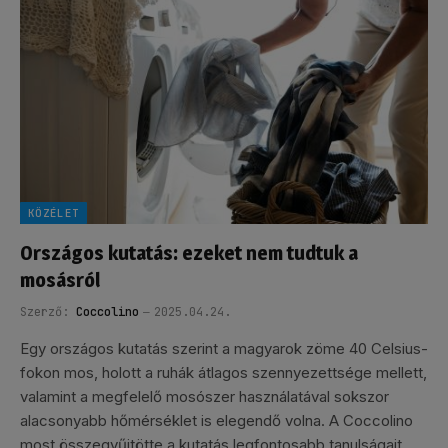
KÖZÉLET
Országos kutatás: ezeket nem tudtuk a
mosásról
Szerző:
Coccolino
2025.04.24.
Egy országos kutatás szerint a magyarok zöme 40 Celsius-
fokon mos, holott a ruhák átlagos szennyezettsége mellett,
valamint a megfelelő mosószer használatával sokszor
alacsonyabb hőmérséklet is elegendő volna. A Coccolino
most összegyűjtötte a kutatás legfontosabb tanulságait,