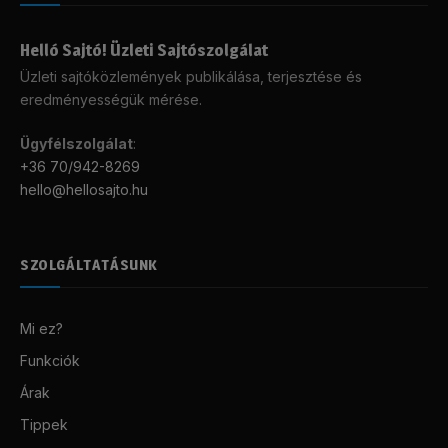
Helló Sajtó! Üzleti Sajtószolgálat
Üzleti sajtóközlemények publikálása, terjesztése és
eredményességük mérése.
Ügyfélszolgálat
:
+36 70/942-8269
hello@hellosajto.hu
SZOLGÁLTATÁSUNK
Mi ez?
Funkciók
Árak
Tippek