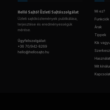
Mi ez?
Helló Sajtó! Üzleti Sajtószolgálat
Üzleti sajtóközlemények publikálása,
Funkciók
terjesztése és eredményességük
Árak
mérése.
Tippek
Ügyfélszolgálat
:
Kik vagy
+36 70/942-8269
Szerkeszt
hello@hellosajto.hu
Használat
Mit kínál
Kapcsola