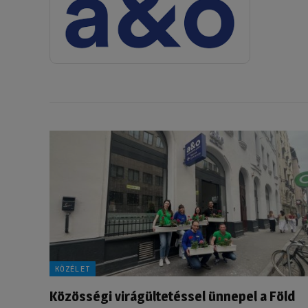
KÖZÉLET
Közösségi virágültetéssel ünnepel a Föld