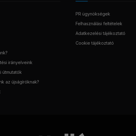
PR ügynökségek
Felhasználási feltételek
Adatkezelési tájékoztató
Cookie tájékoztató
unk?
ési irányelveink
i útmutatók
unk az újságíróknak?
t