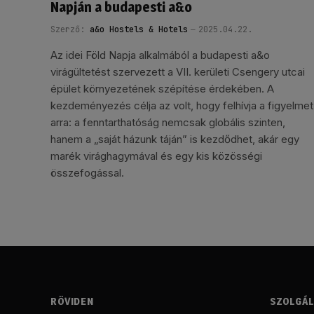
Napján a budapesti a&o
Szerző:
a&o Hostels & Hotels
2025.04.22.
Az idei Föld Napja alkalmából a budapesti a&o
virágültetést szervezett a VII. kerületi Csengery utcai
épület környezetének szépítése érdekében. A
kezdeményezés célja az volt, hogy felhívja a figyelmet
arra: a fenntarthatóság nemcsak globális szinten,
hanem a „saját házunk táján” is kezdődhet, akár egy
marék virághagymával és egy kis közösségi
összefogással.
RÖVIDEN
SZOLGÁ