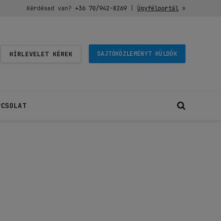
Kérdésed van?
+36 70/942-8269
|
Ügyfélportál
»
HÍRLEVELET KÉREK
SAJTÓKÖZLEMÉNYT KÜLDÖK
PCSOLAT