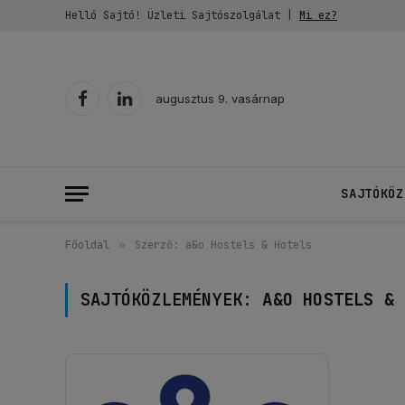
Helló Sajtó! Üzleti Sajtószolgálat |
Mi ez?
augusztus 9. vasárnap
Facebook
LinkedIn
SAJTÓKÖZ
Főoldal
»
Szerző: a&o Hostels & Hotels
SAJTÓKÖZLEMÉNYEK:
A&O HOSTELS & 