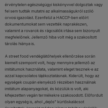
érvénytelen egészségügyi kiskönyvvel dolgoztak vagy
fel sem tudták mutatni az alkalmasságukról szóló
orvosi igazolást. Ezenfelül a HACCP-ben előírt
dokumentumokat sem vezették naprakészen,
valamint a rovarok és rágcsálók irtása sem bizonyult
megfelelőnek. Jellemző hiba volt még a szakosított
tárolás hiánya is.
A street food vendéglátóhelyek ellenőrzése során
kiemelt szempont volt, hogy mennyire jellemző az
imitátumok használata, valamint eleget tesznek-e az
azzal kapcsolatos tájékoztatásnak. Kiderült, hogy az
egységek csupán elenyésző részében használnak
imitátum alapanyagokat, és közülük is volt, aki
kifejezetten vegán termékekre szakosodott. Előfordult
olyan egység is, ahol „dejós” kürtőskalácsot