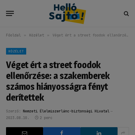
Főoldal
»
Közélet
»
Véget ért a street foodok ellenőrzése: a szakemberek számos hiányosságra fényt derítettek
KÖZÉLET
Véget ért a street foodok
ellenőrzése: a szakemberek
számos hiányosságra fényt
derítettek
Szerző:
Nemzeti Élelmiszerlánc-biztonsági Hivatal
2023.08.10.
2 perc