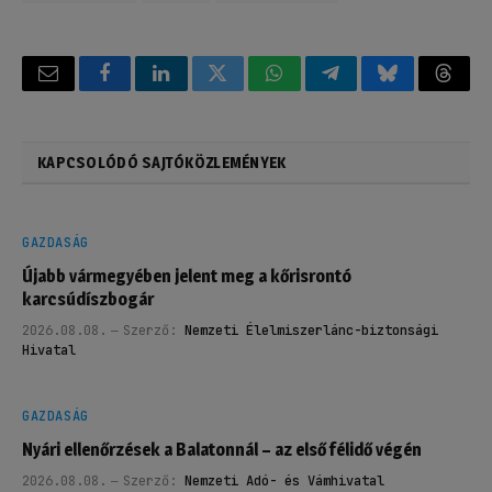
Email
Facebook
LinkedIn
Twitter
WhatsApp
Telegram
Bluesky
Threa
KAPCSOLÓDÓ SAJTÓKÖZLEMÉNYEK
GAZDASÁG
Újabb vármegyében jelent meg a kőrisrontó
karcsúdíszbogár
2026.08.08.
Szerző:
Nemzeti Élelmiszerlánc-biztonsági
Hivatal
GAZDASÁG
Nyári ellenőrzések a Balatonnál – az első félidő végén
2026.08.08.
Szerző:
Nemzeti Adó- és Vámhivatal