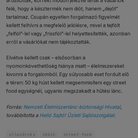
árusítottak, korrekt módon jelezve tehát a vásárlók
felé, hogy a késztermék nem diót, hanem „dejót”
tartalmaz. Csupán egyetlen forgalmazó figyelmét
kellett felhívni a megfelelő jelölésre, mivel a tejfölt
„felföl”-lel vagy „frissföl”-lel helyettesítették, azonban
erről a vásárlókat nem tájékoztatták.
Elvétve kellett csak – elsősorban a
nyomonkövethetőség hiánya miatt – élelmiszereket
kivonni a forgalomból. Egy súlyosabb eset fordult elő
e téren: 50 kg húst kellett megsemmisíteni egy street
food egységnél, ugyanis megszakadt a hűtési lánc.
Forrás:
Nemzeti Élelmiszerlánc-biztonsági Hivatal
,
továbbította a
Helló Sajtó! Üzleti Sajtószolgálat
.
ellenőrzés
nébih
street food