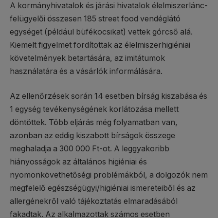
A kormányhivatalok és járási hivatalok élelmiszerlánc-
felügyelői összesen 185 street food vendéglátó
egységet (például büfékocsikat) vettek górcső alá.
Kiemelt figyelmet fordítottak az élelmiszerhigiéniai
követelmények betartására, az imitátumok
használatára és a vásárlók informálására.
Az ellenőrzések során 14 esetben bírság kiszabása és
1 egység tevékenységének korlátozása mellett
döntöttek. Több eljárás még folyamatban van,
azonban az eddig kiszabott bírságok összege
meghaladja a 300 000 Ft-ot. A leggyakoribb
hiányosságok az általános higiéniai és
nyomonkövethetőségi problémákból, a dolgozók nem
megfelelő egészségügyi/higiéniai ismereteiből és az
allergénekről való tájékoztatás elmaradásából
fakadtak. Az alkalmazottak számos esetben