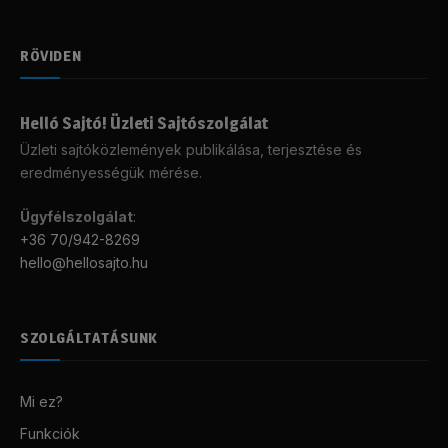
RÖVIDEN
Helló Sajtó! Üzleti Sajtószolgálat
Üzleti sajtóközlemények publikálása, terjesztése és
eredményességük mérése.
Ügyfélszolgálat
:
+36 70/942-8269
hello@hellosajto.hu
SZOLGÁLTATÁSUNK
Mi ez?
Funkciók