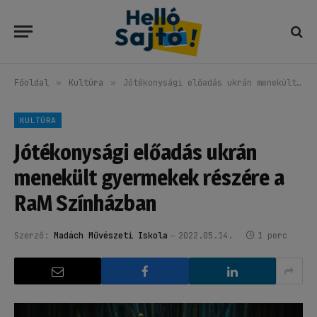
Főoldal
»
Kultúra
»
Jótékonysági előadás ukrán menekült gyermekek részére a RaM Színházban
KULTÚRA
Jótékonysági előadás ukrán
menekült gyermekek részére a
RaM Színházban
Szerző:
Madách Művészeti Iskola
2022.05.14.
1 perc