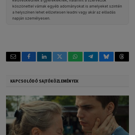
kedveskednek a gyerekeknek, valamint a szervezők
köszönettel várnak egyéb adományokat is amelyeket szintén
a helyszínen lehet előzetesen leadni vagy akár az előadás
napján személyesen.
Email
Facebook
LinkedIn
Twitter
WhatsApp
Telegram
Bluesky
Threa
KAPCSOLÓDÓ SAJTÓKÖZLEMÉNYEK