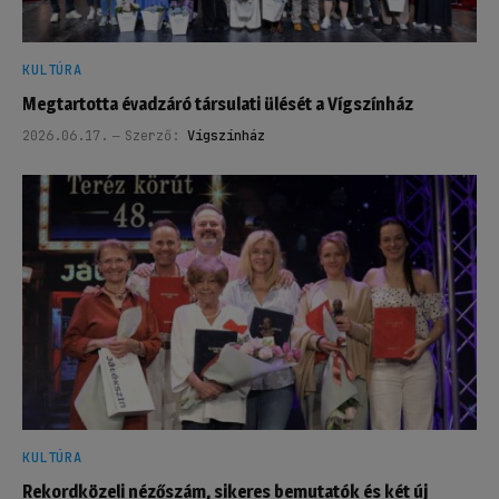
KULTÚRA
Megtartotta évadzáró társulati ülését a Vígszínház
2026.06.17.
Szerző:
Vígszínház
KULTÚRA
Rekordközeli nézőszám, sikeres bemutatók és két új