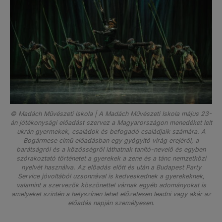
© Madách Művészeti Iskola | A Madách Művészeti Iskola május 23-
án jótékonysági előadást szervez a Magyarországon menedéket lelt
ukrán gyermekek, családok és befogadó családjaik számára. A
Bogármese című előadásban egy gyógyító virág erejéről, a
barátságról és a közösségről láthatnak tanító-nevelő és egyben
szórakoztató történetet a gyerekek a zene és a tánc nemzetközi
nyelvét használva. Az előadás előtt és után a Budapest Party
Service jóvoltából uzsonnával is kedveskednek a gyerekeknek,
valamint a szervezők köszönettel várnak egyéb adományokat is
amelyeket szintén a helyszínen lehet előzetesen leadni vagy akár az
előadás napján személyesen.