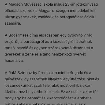
A Madách Művészeti Iskola május 23-án jótékonysági
előadást szervez a Magyarországon menedéket lelt
ukrán gyermekek, családok és befogadó családjaik
számára.
A Bogármese című előadásban egy gyógyító virág
erejéről, a barátságról és a közösségről láthatnak
tanító-nevelő és egyben szórakoztató történetet a
gyerekek a zene és a tánc nemzetközi nyelvét
használva.
A RaM Színház by Freelusion mint befogadó és a
művészek így szeretnék kifejezni együttérzésünket és
jószándékunkat azok felé, akik most önhibájukon
kívül nehéz helyzetbe kerültek. Ez az este – azon túl,
hogy egy kis örömöt és kikapcsolódást jelenthet a
háború elől menekülők és azok számára, akik