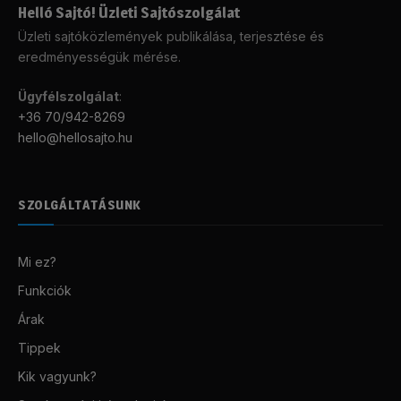
Helló Sajtó! Üzleti Sajtószolgálat
Üzleti sajtóközlemények publikálása, terjesztése és
eredményességük mérése.
Ügyfélszolgálat
:
+36 70/942-8269
hello@hellosajto.hu
SZOLGÁLTATÁSUNK
Mi ez?
Funkciók
Árak
Tippek
Kik vagyunk?