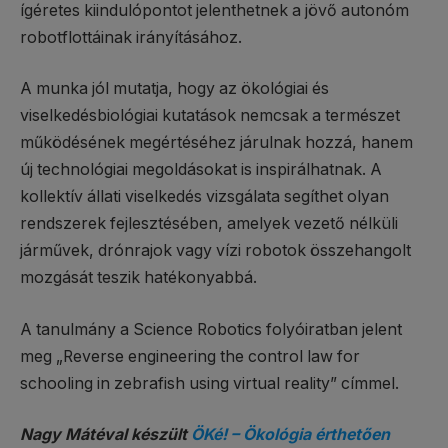
ígéretes kiindulópontot jelenthetnek a jövő autonóm
robotflottáinak irányításához.
A munka jól mutatja, hogy az ökológiai és
viselkedésbiológiai kutatások nemcsak a természet
működésének megértéséhez járulnak hozzá, hanem
új technológiai megoldásokat is inspirálhatnak. A
kollektív állati viselkedés vizsgálata segíthet olyan
rendszerek fejlesztésében, amelyek vezető nélküli
járművek, drónrajok vagy vízi robotok összehangolt
mozgását teszik hatékonyabbá.
A tanulmány a Science Robotics folyóiratban jelent
meg „Reverse engineering the control law for
schooling in zebrafish using virtual reality” címmel.
Nagy Mátéval készült
ÖKé! – Ökológia érthetően