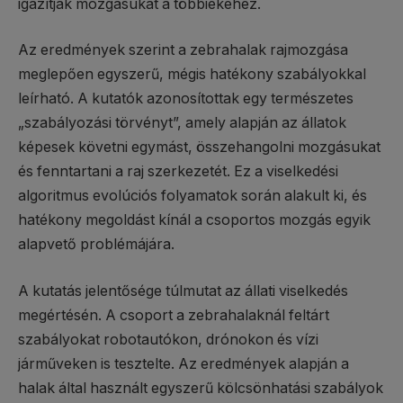
igazítják mozgásukat a többiekéhez.
Az eredmények szerint a zebrahalak rajmozgása
meglepően egyszerű, mégis hatékony szabályokkal
leírható. A kutatók azonosítottak egy természetes
„szabályozási törvényt”, amely alapján az állatok
képesek követni egymást, összehangolni mozgásukat
és fenntartani a raj szerkezetét. Ez a viselkedési
algoritmus evolúciós folyamatok során alakult ki, és
hatékony megoldást kínál a csoportos mozgás egyik
alapvető problémájára.
A kutatás jelentősége túlmutat az állati viselkedés
megértésén. A csoport a zebrahalaknál feltárt
szabályokat robotautókon, drónokon és vízi
járműveken is tesztelte. Az eredmények alapján a
halak által használt egyszerű kölcsönhatási szabályok