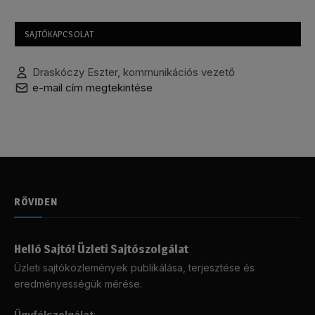
SAJTÓKAPCSOLAT
Draskóczy Eszter, kommunikációs vezető
e-mail cím megtekintése
RÖVIDEN
Helló Sajtó! Üzleti Sajtószolgálat
Üzleti sajtóközlemények publikálása, terjesztése és
eredményességük mérése.
Ügyfélszolgálat
: