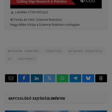
Letöltés (720x922 px)
© Forrás és fotó: Science Robotics
Nagy Máte fotója a Science Robotics címlapján.
autonóm robotok
robotraj
science robotics
vr
zebrahal
Email
Facebook
LinkedIn
Twitter
WhatsApp
Telegram
Bluesky
Threa
KAPCSOLÓDÓ SAJTÓKÖZLEMÉNYEK