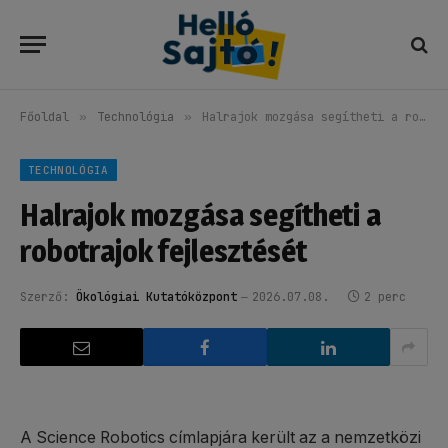
Főoldal
»
Technológia
»
Halrajok mozgása segítheti a robotrajok fejlesztését
TECHNOLÓGIA
Halrajok mozgása segítheti a
robotrajok fejlesztését
Szerző:
Ökológiai Kutatóközpont
2026.07.08.
2 perc
A Science Robotics címlapjára került az a nemzetközi