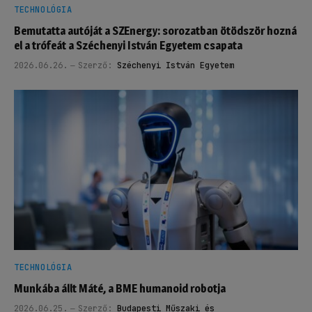
TECHNOLÓGIA
Bemutatta autóját a SZEnergy: sorozatban ötödször hozná
el a trófeát a Széchenyi István Egyetem csapata
2026.06.26.
Szerző:
Széchenyi István Egyetem
TECHNOLÓGIA
Munkába állt Máté, a BME humanoid robotja
2026.06.25.
Szerző:
Budapesti Műszaki és