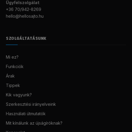
Ügyfélszolgálat
:
+36 70/942-8269
hello@hellosajto.hu
SZOLGÁLTATÁSUNK
Mi ez?
Funkciók
Árak
Tippek
Kik vagyunk?
Szerkesztési irányelveink
Használati útmutatók
Mit kínálunk az újságíróknak?