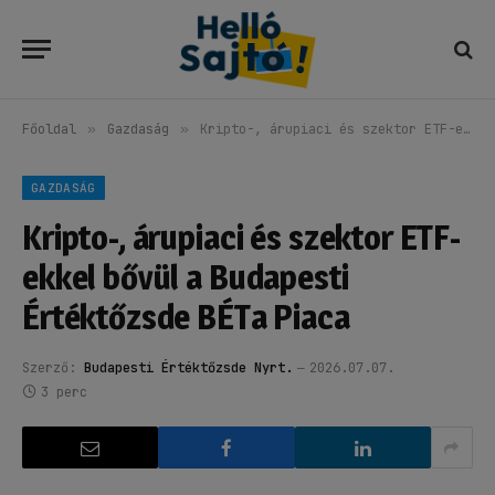
Főoldal
»
Gazdaság
»
Kripto-, árupiaci és szektor ETF-ekkel bővül a Budapesti Értéktőzsde BÉTa Piaca
GAZDASÁG
Kripto-, árupiaci és szektor ETF-
ekkel bővül a Budapesti
Értéktőzsde BÉTa Piaca
Szerző:
Budapesti Értéktőzsde Nyrt.
2026.07.07.
3 perc