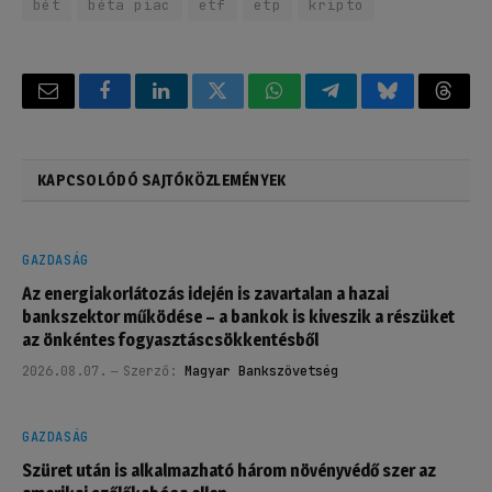
bét
béta piac
etf
etp
kripto
Email
Facebook
LinkedIn
Twitter
WhatsApp
Telegram
Bluesky
Threa
KAPCSOLÓDÓ SAJTÓKÖZLEMÉNYEK
GAZDASÁG
Az energiakorlátozás idején is zavartalan a hazai
bankszektor működése – a bankok is kiveszik a részüket
az önkéntes fogyasztáscsökkentésből
2026.08.07.
Szerző:
Magyar Bankszövetség
GAZDASÁG
Szüret után is alkalmazható három növényvédő szer az