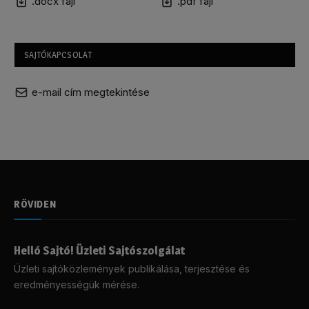
.docx fájl
.pdf fájl
SAJTÓKAPCSOLAT
e-mail cím megtekintése
RÖVIDEN
Helló Sajtó! Üzleti Sajtószolgálat
Üzleti sajtóközlemények publikálása, terjesztése és
eredményességük mérése.