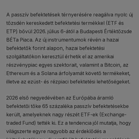
A passzív befektetések térnyerésére reagálva nyolc új
tőzsdén kereskedett befektetési termékkel (ETF és
ETP) bővül 2026. július 6-ától a Budapesti Értéktőzsde
BÉTa Piaca. Az új instrumentumok révén a hazai
befektetők forint alapon, hazai befektetési
szolgáltatókon keresztül érhetik el az amerikai
részvénypiac egyes szektorait, valamint a Bitcoin, az
Ethereum és a Solana árfolyamát követő termékeket,
illetve az ezüst- és rézpiaci befektetési lehetőségeket.
2026 első negyedévében az Európába áramló
befektetői tőke 65 százaléka passzív befektetésekbe
került, amelyeknek nagy részét ETF-ek (Exchange-
traded Fund) tették ki. Ez a tendencia jól mutatja, hogy
világszerte egyre nagyobb az érdeklődés a