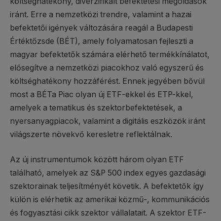
költséghatékony, diverzifikált befektetési megoldások
iránt. Erre a nemzetközi trendre, valamint a hazai
befektetői igények változására reagál a Budapesti
Értéktőzsde (BÉT), amely folyamatosan fejleszti a
magyar befektetők számára elérhető termékkínálatot,
elősegítve a nemzetközi piacokhoz való egyszerű és
költséghatékony hozzáférést. Ennek jegyében bővül
most a BÉTa Piac olyan új ETF-ekkel és ETP-kkel,
amelyek a tematikus és szektorbefektetések, a
nyersanyagpiacok, valamint a digitális eszközök iránt
világszerte növekvő keresletre reflektálnak.
Az új instrumentumok között három olyan ETF
található, amelyek az S&P 500 index egyes gazdasági
szektorainak teljesítményét követik. A befektetők így
külön is elérhetik az amerikai közmű-, kommunikációs
és fogyasztási cikk szektor vállalatait. A szektor ETF-