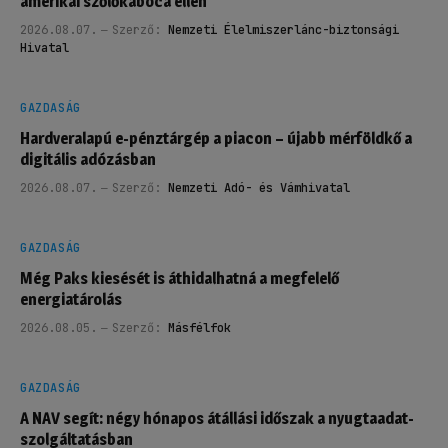
amerikai szőlőkabóca ellen
2026.08.07.
Szerző:
Nemzeti Élelmiszerlánc-biztonsági
Hivatal
GAZDASÁG
Hardveralapú e-pénztárgép a piacon – újabb mérföldkő a
digitális adózásban
2026.08.07.
Szerző:
Nemzeti Adó- és Vámhivatal
GAZDASÁG
Még Paks kiesését is áthidalhatná a megfelelő
energiatárolás
2026.08.05.
Szerző:
Másfélfok
GAZDASÁG
A NAV segít: négy hónapos átállási időszak a nyugtaadat-
szolgáltatásban