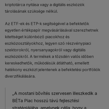
kriptotárca nyitása vagy a digitális eszközök
tárolásának szüksége nélkül.
Az ETF-ek és ETP-k segítségével a befektetők
egyetlen értékpapír megvásárlásával szerezhetnek
kitettséget különböző piacokhoz és
eszközosztályokhoz, legyen szó részvénypiaci
szektorokról, nyersanyagokról vagy digitális
eszközökről. A termékek a tőzsdén valós időben
kereskedhetők, működésük átlátható, emellett
hatékony eszközt jelentenek a befektetési portfóliók
diverzifikálására.
„A mostani bővítés szervesen illeszkedik a
BÉTa Piac hosszú távú fejlesztési
stratégiájába, amelynek célja, hogy a