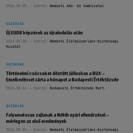
2026.08.05.
Szerző:
Nemzeti Adó- és Vámhivatal
GAZDASÁG
Új EUDR képzések az újraindulás után
2026.08.05.
Szerző:
Nemzeti Élelmiszerlánc-biztonsági
Hivatal
GAZDASÁG
Történelmi csúcsokat döntött júliusban a BUX –
Emelkedéssel zárta a hónapot a Budapesti Értéktőzsde
2026.08.04.
Szerző:
Budapesti Értéktőzsde Nyrt.
GAZDASÁG
Folyamatosan zajlanak a Nébih nyári ellenőrzései –
mérlegen az első eredmények
2026.08.04.
Szerző:
Nemzeti Élelmiszerlánc-biztonsági