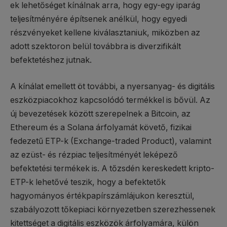
ek lehetőséget kínálnak arra, hogy egy-egy iparág
teljesítményére építsenek anélkül, hogy egyedi
részvényeket kellene kiválasztaniuk, miközben az
adott szektoron belül továbbra is diverzifikált
befektetéshez jutnak.
A kínálat emellett öt további, a nyersanyag- és digitális
eszközpiacokhoz kapcsolódó termékkel is bővül. Az
új bevezetések között szerepelnek a Bitcoin, az
Ethereum és a Solana árfolyamát követő, fizikai
fedezetű ETP-k (Exchange-traded Product), valamint
az ezüst- és rézpiac teljesítményét leképező
befektetési termékek is. A tőzsdén kereskedett kripto-
ETP-k lehetővé teszik, hogy a befektetők
hagyományos értékpapírszámlájukon keresztül,
szabályozott tőkepiaci környezetben szerezhessenek
kitettséget a digitális eszközök árfolyamára, külön