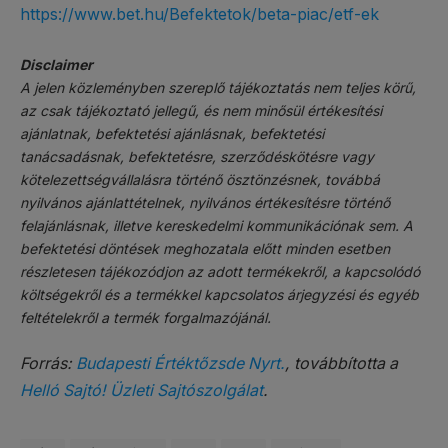
https://www.bet.hu/Befektetok/beta-piac/etf-ek
Disclaimer
A jelen közleményben szereplő tájékoztatás nem teljes körű,
az csak tájékoztató jellegű, és nem minősül értékesítési
ajánlatnak, befektetési ajánlásnak, befektetési
tanácsadásnak, befektetésre, szerződéskötésre vagy
kötelezettségvállalásra történő ösztönzésnek, továbbá
nyilvános ajánlattételnek, nyilvános értékesítésre történő
felajánlásnak, illetve kereskedelmi kommunikációnak sem. A
befektetési döntések meghozatala előtt minden esetben
részletesen tájékozódjon az adott termékekről, a kapcsolódó
költségekről és a termékkel kapcsolatos árjegyzési és egyéb
feltételekről a termék forgalmazójánál.
Forrás:
Budapesti Értéktőzsde Nyrt.
, továbbította a
Helló Sajtó! Üzleti Sajtószolgálat
.