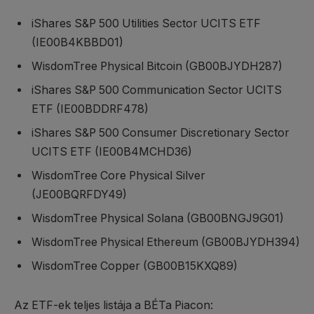
iShares S&P 500 Utilities Sector UCITS ETF
(IE00B4KBBD01)
WisdomTree Physical Bitcoin (GB00BJYDH287)
iShares S&P 500 Communication Sector UCITS
ETF (IE00BDDRF478)
iShares S&P 500 Consumer Discretionary Sector
UCITS ETF (IE00B4MCHD36)
WisdomTree Core Physical Silver
(JE00BQRFDY49)
WisdomTree Physical Solana (GB00BNGJ9G01)
WisdomTree Physical Ethereum (GB00BJYDH394)
WisdomTree Copper (GB00B15KXQ89)
Az ETF-ek teljes listája a BÉTa Piacon: