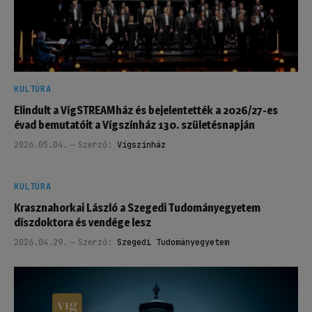
KULTÚRA
Elindult a VígSTREAMház és bejelentették a 2026/27-es
évad bemutatóit a Vígszínház 130. születésnapján
2026.05.04.
Szerző:
Vígszínház
KULTÚRA
Krasznahorkai László a Szegedi Tudományegyetem
díszdoktora és vendége lesz
2026.04.29.
Szerző:
Szegedi Tudományegyetem