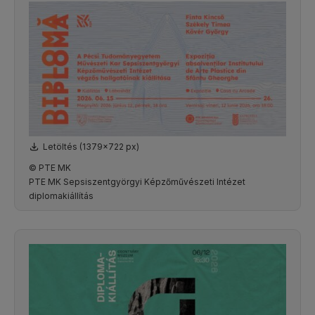
Letöltés (1379x722 px)
© PTE MK
PTE MK Sepsiszentgyörgyi Képzőművészeti Intézet
diplomakiállítás