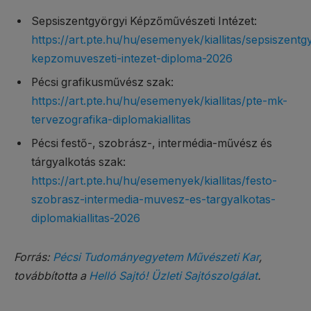
Sepsiszentgyörgyi Képzőművészeti Intézet:
https://art.pte.hu/hu/esemenyek/kiallitas/sepsiszentg
kepzomuveszeti-intezet-diploma-2026
Pécsi grafikusművész szak:
https://art.pte.hu/hu/esemenyek/kiallitas/pte-mk-
tervezografika-diplomakiallitas
Pécsi festő-, szobrász-, intermédia-művész és
tárgyalkotás szak:
https://art.pte.hu/hu/esemenyek/kiallitas/festo-
szobrasz-intermedia-muvesz-es-targyalkotas-
diplomakiallitas-2026
Forrás:
Pécsi Tudományegyetem Művészeti Kar
,
továbbította a
Helló Sajtó! Üzleti Sajtószolgálat
.