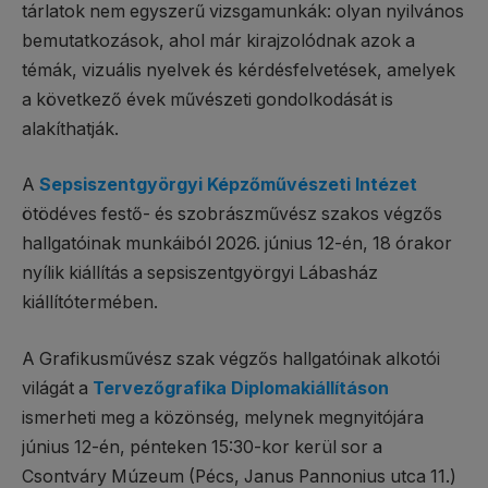
tárlatok nem egyszerű vizsgamunkák: olyan nyilvános
bemutatkozások, ahol már kirajzolódnak azok a
témák, vizuális nyelvek és kérdésfelvetések, amelyek
a következő évek művészeti gondolkodását is
alakíthatják.
A
Sepsiszentgyörgyi Képzőművészeti Intézet
ötödéves festő- és szobrászművész szakos végzős
hallgatóinak munkáiból 2026. június 12-én, 18 órakor
nyílik kiállítás a sepsiszentgyörgyi Lábasház
kiállítótermében.
A Grafikusművész szak végzős hallgatóinak alkotói
világát a
Tervezőgrafika Diplomakiállításon
ismerheti meg a közönség, melynek megnyitójára
június 12-én, pénteken 15:30-kor kerül sor a
Csontváry Múzeum (Pécs, Janus Pannonius utca 11.)