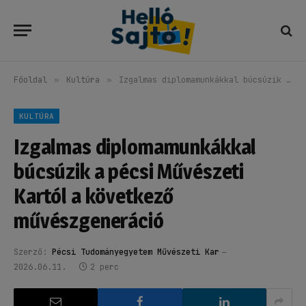
Főoldal
»
Kultúra
»
Izgalmas diplomamunkákkal búcsúzik a pécsi Művészeti Kartól a következő művészgeneráció
KULTÚRA
Izgalmas diplomamunkákkal
búcsúzik a pécsi Művészeti
Kartól a következő
művészgeneráció
Szerző:
Pécsi Tudományegyetem Művészeti Kar
2026.06.11.
2 perc