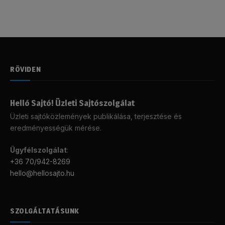
RÖVIDEN
Helló Sajtó! Üzleti Sajtószolgálat
Üzleti sajtóközlemények publikálása, terjesztése és
eredményességük mérése.
Ügyfélszolgálat
:
+36 70/942-8269
hello@hellosajto.hu
SZOLGÁLTATÁSUNK