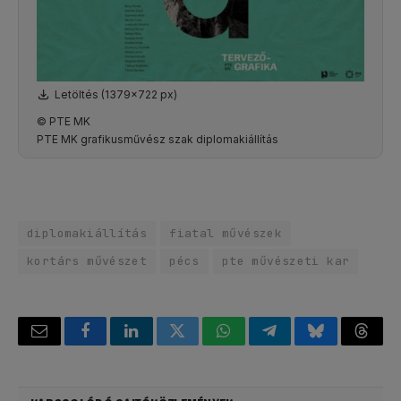
Letöltés (1379x722 px)
© PTE MK
PTE MK grafikusművész szak diplomakiállítás
diplomakiállítás
fiatal művészek
kortárs művészet
pécs
pte művészeti kar
Email
Facebook
LinkedIn
Twitter
WhatsApp
Telegram
Bluesky
Threa