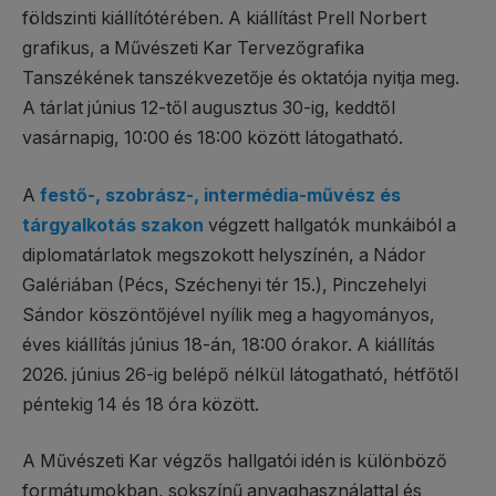
földszinti kiállítótérében. A kiállítást Prell Norbert
grafikus, a Művészeti Kar Tervezőgrafika
Tanszékének tanszékvezetője és oktatója nyitja meg.
A tárlat június 12-től augusztus 30-ig, keddtől
vasárnapig, 10:00 és 18:00 között látogatható.
A
festő-, szobrász-, intermédia-művész és
tárgyalkotás szakon
végzett hallgatók munkáiból a
diplomatárlatok megszokott helyszínén, a Nádor
Galériában (Pécs, Széchenyi tér 15.), Pinczehelyi
Sándor köszöntőjével nyílik meg a hagyományos,
éves kiállítás június 18-án, 18:00 órakor. A kiállítás
2026. június 26-ig belépő nélkül látogatható, hétfőtől
péntekig 14 és 18 óra között.
A Művészeti Kar végzős hallgatói idén is különböző
formátumokban, sokszínű anyaghasználattal és