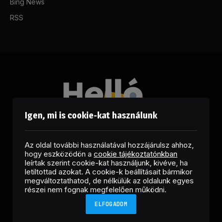
Bing News
RSS
Igen, mi is cookie-kat használunk
Az oldal további használatával hozzájárulsz ahhoz,
hogy eszközödön a
cookie tájékoztatónkban
leírtak szerint cookie-kat használjunk, kivéve, ha
letiltottad azokat. A cookie-k beállításait bármikor
megváltoztathatod, de nélkülük az oldalunk egyes
Facebook
LinkedIn
X
RSS
részei nem fognak megfelelően működni.
(Twitter)
ELFOGADOM
Copyright © 2026 Helló Sajtó! Üzleti Sajtószolgálat