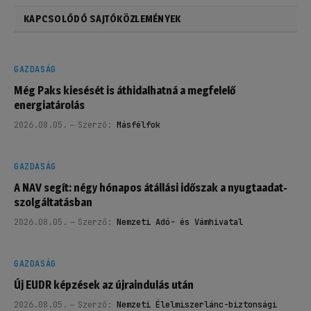
KAPCSOLÓDÓ SAJTÓKÖZLEMÉNYEK
GAZDASÁG
Még Paks kiesését is áthidalhatná a megfelelő
energiatárolás
2026.08.05.
Szerző:
Másfélfok
GAZDASÁG
A NAV segít: négy hónapos átállási időszak a nyugtaadat-
szolgáltatásban
2026.08.05.
Szerző:
Nemzeti Adó- és Vámhivatal
GAZDASÁG
Új EUDR képzések az újraindulás után
2026.08.05.
Szerző:
Nemzeti Élelmiszerlánc-biztonsági