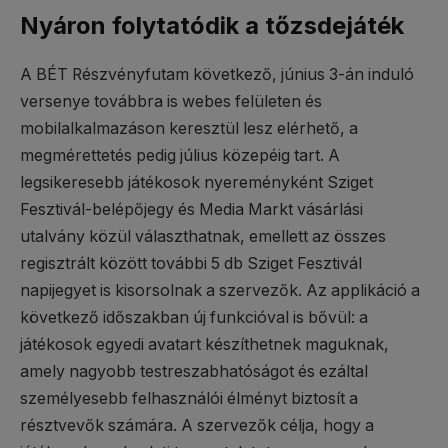
Nyáron folytatódik a tőzsdejáték
A BÉT Részvényfutam következő, június 3-án induló
versenye továbbra is webes felületen és
mobilalkalmazáson keresztül lesz elérhető, a
megmérettetés pedig július közepéig tart. A
legsikeresebb játékosok nyereményként Sziget
Fesztivál-belépőjegy és Media Markt vásárlási
utalvány közül választhatnak, emellett az összes
regisztrált között további 5 db Sziget Fesztivál
napijegyet is kisorsolnak a szervezők. Az applikáció a
következő időszakban új funkcióval is bővül: a
játékosok egyedi avatart készíthetnek maguknak,
amely nagyobb testreszabhatóságot és ezáltal
személyesebb felhasználói élményt biztosít a
résztvevők számára. A szervezők célja, hogy a