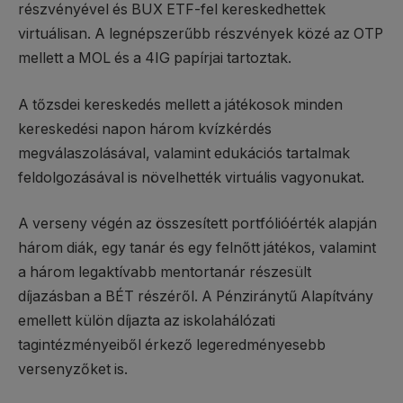
részvényével és BUX ETF-fel kereskedhettek
virtuálisan. A legnépszerűbb részvények közé az OTP
mellett a MOL és a 4IG papírjai tartoztak.
A tőzsdei kereskedés mellett a játékosok minden
kereskedési napon három kvízkérdés
megválaszolásával, valamint edukációs tartalmak
feldolgozásával is növelhették virtuális vagyonukat.
A verseny végén az összesített portfólióérték alapján
három diák, egy tanár és egy felnőtt játékos, valamint
a három legaktívabb mentortanár részesült
díjazásban a BÉT részéről. A Pénziránytű Alapítvány
emellett külön díjazta az iskolahálózati
tagintézményeiből érkező legeredményesebb
versenyzőket is.