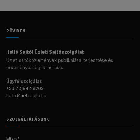
RÖVIDEN
Helló Sajtó! Üzleti Sajtószolgálat
Üzleti sajtóközlemények publikálása, terjesztése és
eredményességük mérése.
Ügyfélszolgálat
:
+36 70/942-8269
hello@hellosajto.hu
SZOLGÁLTATÁSUNK
Mi ez?