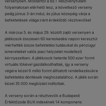
versenyben. Mostantól a BÉT Részvényfutam
folyamatosan elérhető lesz, a következő verseny
pedig június 3-án indul, és július közepéig várja a
befektetések világa iránt érdeklődő résztvevőket
A március 5. és május 29. között zajló versenyen a
játékosok összesen 60 kereskedési napon keresztül
mérhették össze befektetési tudásukat és pénzügyi
ismereteiket valós piaci helyzetet modellező
környezetben. A játékosok hetente 500 ezer forint
virtuális tőkével gazdálkodhattak, így a verseny
végére közel 6 millió forint állhatott rendelkezésükre
befektetési döntéseik meghozatalához. A játék során
közel 35 000 megbízást indítottak.
A verseny során a résztvevők a Budapesti
Értéktőzsde BUX indexének 14 komponens