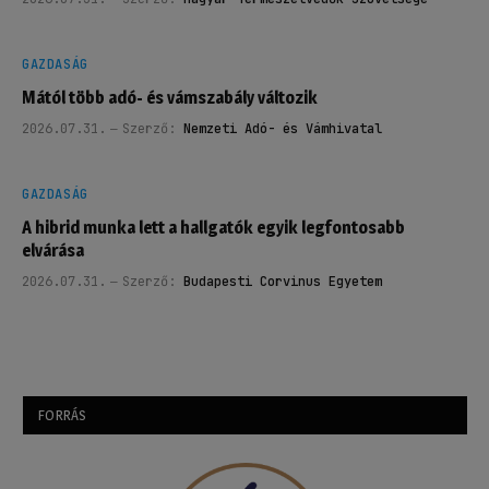
GAZDASÁG
Mától több adó- és vámszabály változik
2026.07.31.
Szerző:
Nemzeti Adó- és Vámhivatal
GAZDASÁG
A hibrid munka lett a hallgatók egyik legfontosabb
elvárása
2026.07.31.
Szerző:
Budapesti Corvinus Egyetem
FORRÁS