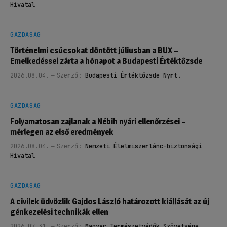
Hivatal
GAZDASÁG
Történelmi csúcsokat döntött júliusban a BUX –
Emelkedéssel zárta a hónapot a Budapesti Értéktőzsde
2026.08.04.
Szerző:
Budapesti Értéktőzsde Nyrt.
GAZDASÁG
Folyamatosan zajlanak a Nébih nyári ellenőrzései –
mérlegen az első eredmények
2026.08.04.
Szerző:
Nemzeti Élelmiszerlánc-biztonsági
Hivatal
GAZDASÁG
A civilek üdvözlik Gajdos László határozott kiállását az új
génkezelési technikák ellen
2026.07.31.
Szerző:
Magyar Természetvédők Szövetsége