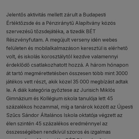
Jelentős aktivitás mellett zárult a Budapesti
Értéktőzsde és a Pénziránytű Alapítvány közös
szervezésű tőzsdejátéka, a tizedik BÉT
Részvényfutam. A megújult verseny idén webes
felületen és mobilalkalmazáson keresztül is elérhető
volt, és iskolás korosztálytól kezdve valamennyi
érdeklődő csatlakozhatott hozzá. A három hónapon
át tartó megmérettetésben összesen több mint 3000
játékos vett részt, akik közel 35 000 megbízást adtak
le. A diák kategória győztese az Jurisich Miklós
Gimnázium és Kollégium iskola tanulója lett 45
százalékos hozammal, míg a tanárok között az Újpesti
Szűcs Sándor Általános Iskola oktatója végzett az
élen szintén 45 százalékos eredménnyel az
összességében rendkívül szoros és izgalmas