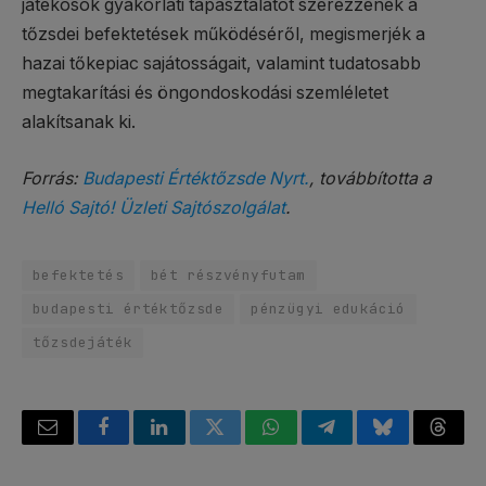
játékosok gyakorlati tapasztalatot szerezzenek a
tőzsdei befektetések működéséről, megismerjék a
hazai tőkepiac sajátosságait, valamint tudatosabb
megtakarítási és öngondoskodási szemléletet
alakítsanak ki.
Forrás:
Budapesti Értéktőzsde Nyrt.
, továbbította a
Helló Sajtó! Üzleti Sajtószolgálat
.
befektetés
bét részvényfutam
budapesti értéktőzsde
pénzügyi edukáció
tőzsdejáték
Email
Facebook
LinkedIn
Twitter
WhatsApp
Telegram
Bluesky
Threa