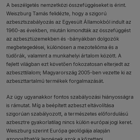
A beszélgetés nemzetközi összefüggéseket is érint.
Weiszburg Tamás felidézte, hogy a szigorú
azbesztszabályozás az Egyesült Államokból indult az
1960-as években, miután kimondták az összefüggést
az azbesztüzemekben és -bányákban dolgozók
megbetegedései, különösen a mezotelióma és a
tüdőrák, valamint a munkahelyi ártalom között. A
fejlett világban ezt követően fokozatosan elterjedt az
azbeszttilalom; Magyarország 2005-ben vezette ki az
azbeszttartalmú termékek forgalmazását.
Az ügy ugyanakkor fontos szabályozási hiányosságra
is rámutat. Míg a beépített azbeszt eltávolítása
szigorúan szabályozott, a természetes előfordulású
azbesztre gyakorlatilag nincs külön európai jogi keret.
Weiszburg szerint Európa geológiája alapján
azonosíthatók lennének azok a kőzettani