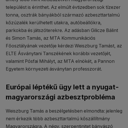
települést is érinthet. Az elmúlt évtizedben sok tízezer
tonna, osztrák bányákból származó azbeszttartalmú
kőzúzalék kerülhetett utakra, autóbeállókra,
parkokba és játszóterekre. Az adásban Gilicze Bálint
és Simon Tamás, az MTA Kommunikációs
Főosztályának vezetője kérdezi Weiszburg Tamást, az
ELTE Ásványtani Tanszékének korábbi vezetőjét,
valamint Pósfai Mihályt, az MTA elnökét, a Pannon
Egyetem környezeti ásványtan professzorát.
Európai léptékű ügy lett a nyugat-
magyarországi azbesztprobléma
Weiszburg Tamás a beszélgetésben elmondta: jelenleg
nem érkezik több azbeszttartalmú kőszállítmány
Magyarországra. A négy, szerpentinitet bányászó