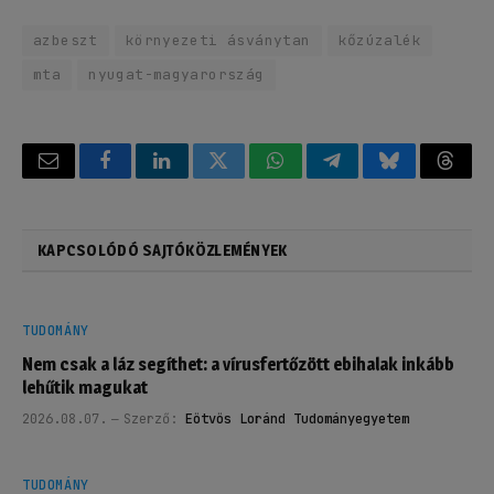
azbeszt
környezeti ásványtan
kőzúzalék
mta
nyugat-magyarország
Email
Facebook
LinkedIn
Twitter
WhatsApp
Telegram
Bluesky
Threa
KAPCSOLÓDÓ SAJTÓKÖZLEMÉNYEK
TUDOMÁNY
Nem csak a láz segíthet: a vírusfertőzött ebihalak inkább
lehűtik magukat
2026.08.07.
Szerző:
Eötvös Loránd Tudományegyetem
TUDOMÁNY