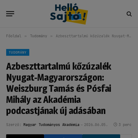
Főoldal
»
Tudomány
»
Azbeszttartalmú kőzúzalék Nyugat-Magyarországon: Weiszburg Tamás és Pósfai Mihály az Akadémia podcastjának új adásában
TUDOMÁNY
Azbeszttartalmú kőzúzalék
Nyugat-Magyarországon:
Weiszburg Tamás és Pósfai
Mihály az Akadémia
podcastjának új adásában
Szerző:
Magyar Tudományos Akadémia
2026.06.05.
3 perc