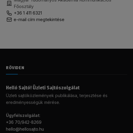
Főosztály
+36 1 411 6321
e-mail cím megtekintése
RÖVIDEN
Helló Sajtó! Üzleti Sajtószolgálat
Üzleti sajtóközlemények publikálása, terjesztése és
eredményességük mérése.
Ügyfélszolgálat
:
+36 70/942-8269
hello@hellosajto.hu