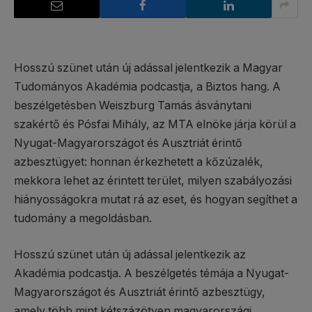
Hosszú szünet után új adással jelentkezik a Magyar
Tudományos Akadémia podcastja, a Biztos hang. A
beszélgetésben Weiszburg Tamás ásványtani
szakértő és Pósfai Mihály, az MTA elnöke járja körül a
Nyugat-Magyarországot és Ausztriát érintő
azbesztügyet: honnan érkezhetett a kőzúzalék,
mekkora lehet az érintett terület, milyen szabályozási
hiányosságokra mutat rá az eset, és hogyan segíthet a
tudomány a megoldásban.
Hosszú szünet után új adással jelentkezik az
Akadémia podcastja. A beszélgetés témája a Nyugat-
Magyarországot és Ausztriát érintő azbesztügy,
amely több mint kétszázötven magyarországi