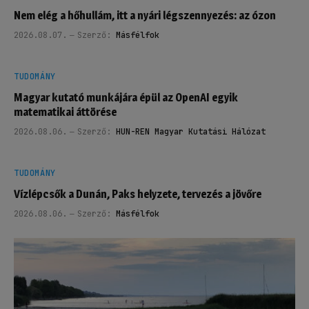
Nem elég a hőhullám, itt a nyári légszennyezés: az ózon
2026.08.07.
Szerző:
Másfélfok
TUDOMÁNY
Magyar kutató munkájára épül az OpenAI egyik
matematikai áttörése
2026.08.06.
Szerző:
HUN-REN Magyar Kutatási Hálózat
TUDOMÁNY
Vízlépcsők a Dunán, Paks helyzete, tervezés a jövőre
2026.08.06.
Szerző:
Másfélfok