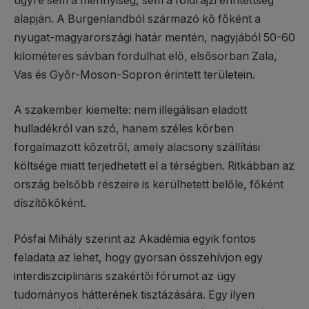
ügyre sem a mennyiség, sem a földrajzi érintettség
alapján. A Burgenlandból származó kő főként a
nyugat-magyarországi határ mentén, nagyjából 50-60
kilométeres sávban fordulhat elő, elsősorban Zala,
Vas és Győr-Moson-Sopron érintett területein.
A szakember kiemelte: nem illegálisan eladott
hulladékról van szó, hanem széles körben
forgalmazott kőzetről, amely alacsony szállítási
költsége miatt terjedhetett el a térségben. Ritkábban az
ország belsőbb részeire is kerülhetett belőle, főként
díszítőkőként.
Pósfai Mihály szerint az Akadémia egyik fontos
feladata az lehet, hogy gyorsan összehívjon egy
interdiszciplináris szakértői fórumot az ügy
tudományos hátterének tisztázására. Egy ilyen