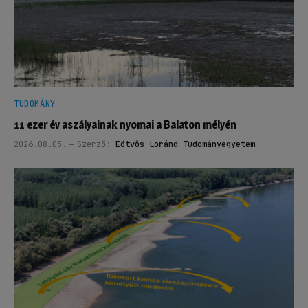
TUDOMÁNY
11 ezer év aszályainak nyomai a Balaton mélyén
2026.08.05.
Szerző:
Eötvös Loránd Tudományegyetem