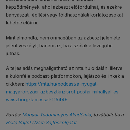
képződmények, ahol azbeszt előfordulhat, és ezekre
bányászati, építési vagy földhasználati korlátozásokat
lehetne előírni.
Mint elmondta, nem önmagában az azbeszt jelenléte
jelent veszélyt, hanem az, ha a szálak a levegőbe
jutnak.
A teljes adás meghallgatható az mta.hu oldalán, illetve
a különféle podcast-platformokon, lejátszó és linkek a
cikkben:
https://mta.hu/podcast/a-nyugat-
magyarorszagi-azbesztkrizisrol-posfai-mihallyal-es-
weiszburg-tamassal-115449
Forrás:
Magyar Tudományos Akadémia
, továbbította a
Helló Sajtó! Üzleti Sajtószolgálat
.