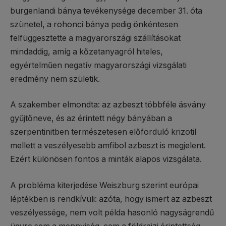
burgenlandi bánya tevékenysége december 31. óta
szünetel, a rohonci bánya pedig önkéntesen
felfüggesztette a magyarországi szállításokat
mindaddig, amíg a kőzetanyagról hiteles,
egyértelműen negatív magyarországi vizsgálati
eredmény nem születik.
A szakember elmondta: az azbeszt többféle ásvány
gyűjtőneve, és az érintett négy bányában a
szerpentinitben természetesen előforduló krizotil
mellett a veszélyesebb amfibol azbeszt is megjelent.
Ezért különösen fontos a minták alapos vizsgálata.
A probléma kiterjedése Weiszburg szerint európai
léptékben is rendkívüli: azóta, hogy ismert az azbeszt
veszélyessége, nem volt példa hasonló nagyságrendű