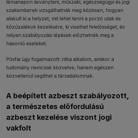
témanapon ásványtani, műszaki, egészségügyi és jogi
szakemberek vizsgálhatnák meg közösen, hogyan
alakult ki a helyzet, mit lehet tenni a porzó utak és
kőzúzalékok kezelésére, ki viselhet felelősséget, és
milyen szabályozási lépések előzhetnék meg a
hasonló eseteket.
Pósfai úgy fogalmazott: ritka alkalom, amikor a
tudomány nemcsak közvetve, hanem egészen
közvetlenül segíthet a társadalomnak.
A beépített azbeszt szabályozott,
a természetes előfordulású
azbeszt kezelése viszont jogi
vakfolt