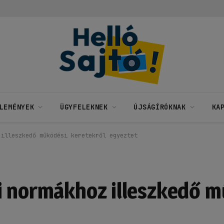
LEMÉNYEK
ÜGYFELEKNEK
ÚJSÁGÍRÓKNAK
KA
 illeszkedő működési keretekről egyeztet
i normákhoz illeszkedő 