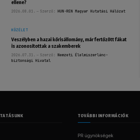
ellene?
2026.08.01.
Szerző:
HUN-REN Magyar Kutatási Hálózat
KÖZÉLET
Veszélyben a hazai kőrisállomány, már fertőzött fákat
is azonosítottak a szakemberek
2026.07.31.
Szerző:
Nemzeti Élelmiszerlánc-
biztonsági Hivatal
LTATÁSUNK
TOVÁBBI INFORMÁCIÓK
PR ügynökségek