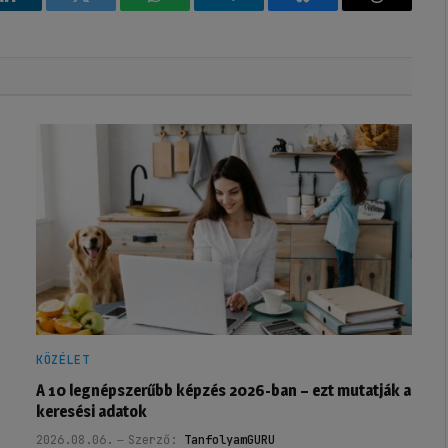
k
LinkedIn
Twitter
WhatsApp
Telegram
Bluesky
Threads
KÖZÉLET
A 10 legnépszerűbb képzés 2026-ban – ezt mutatják a
keresési adatok
2026.08.06.
Szerző:
TanfolyamGURU