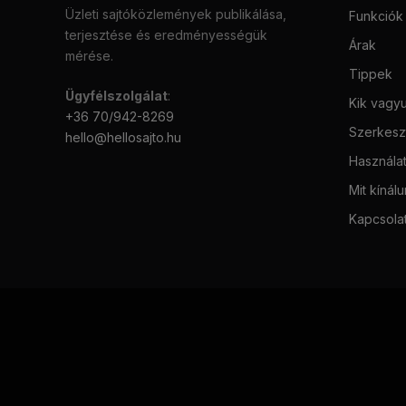
Üzleti sajtóközlemények publikálása,
Funkciók
terjesztése és eredményességük
Árak
mérése.
Tippek
Ügyfélszolgálat
:
Kik vagy
+36 70/942-8269
Szerkeszt
hello@hellosajto.hu
Használat
Mit kínál
Kapcsola