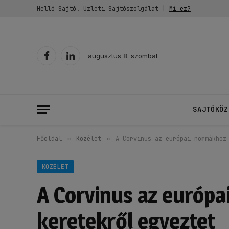
Helló Sajtó! Üzleti Sajtószolgálat |
Mi ez?
augusztus 8. szombat
Facebook
LinkedIn
SAJTÓKÖZ
Főoldal
»
Közélet
»
A Corvinus az európai normákhoz
KÖZÉLET
A Corvinus az európa
keretekről egyeztet