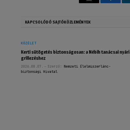
Email
Faceboo
KAPCSOLÓDÓ SAJTÓKÖZLEMÉNYEK
KÖZÉLET
Kerti sütögetés biztonságosan: a Nébih tanácsai nyári
grillezéshez
2026.08.07.
Szerző:
Nemzeti Élelmiszerlánc-
biztonsági Hivatal