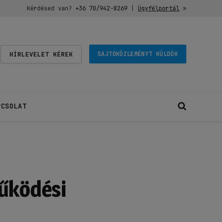
Kérdésed van?
+36 70/942-8269
|
Ügyfélportál
»
HÍRLEVELET KÉREK
SAJTÓKÖZLEMÉNYT KÜLDÖK
PCSOLAT
működési