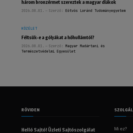
három bronzérmet szereztek a magyar diákok
2026.08.01.
Szerző:
Eötvös Loránd Tudományegyetem
KÖZÉLET
Féltsük-e a gólyákat a hőhullámtól?
2026.08.01.
Szerző:
Magyar Madártani és
Természetvédelmi Egyesület
RÖVIDEN
SZOLGÁ
Mi ez?
Helló Sajtó! Üzleti Sajtószolgálat