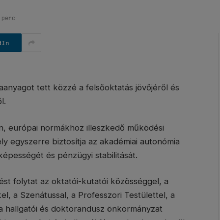
 perc
dIn
anyagot tett közzé a felsőoktatás jövőjéről és
l.
yan, európai normákhoz illeszkedő működési
y egyszerre biztosítja az akadémiai autonómia
épességét és pénzügyi stabilitását.
t folytat az oktatói-kutatói közösséggel, a
el, a Szenátussal, a Professzori Testülettel, a
 a hallgatói és doktorandusz önkormányzat