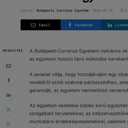
Szerző:
Budapesti Corvinus Egyetem
2026.05.15.
2
Email
Facebook
Linke
A Budapesti Corvinus Egyetem nyilvános vita
MEGOSZTÁS
az egyetem hosszú távú működési kereteirő
A javaslat célja, hogy hozzájáruljon egy ol
modellről szóló szakmai párbeszédhez, amel
garanciáit, az egyetem nemzetközi versenyk
Az egyetem vezetése széles körű egyeztetés
szolgáltató területekkel, az intézetvezetőkk
munkatársi érdekképviseletekkel, valamint