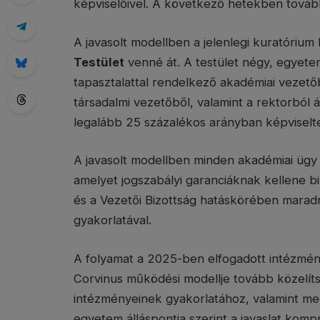
képviselőivel. A következő hetekben további
A javasolt modellben a jelenlegi kuratórium
Testület
venné át. A testület négy, egyete
tapasztalattal rendelkező akadémiai vezetőb
társadalmi vezetőből, valamint a rektorból 
legalább 25 százalékos arányban képviselt
A javasolt modellben minden akadémiai ügy 
amelyet jogszabályi garanciáknak kellene bi
és a Vezetői Bizottság hatáskörében maradn
gyakorlatával.
A folyamat a 2025-ben elfogadott intézményi
Corvinus működési modellje tovább közelíts
intézményeinek gyakorlatához, valamint meg
egyetem álláspontja szerint a javaslat ko