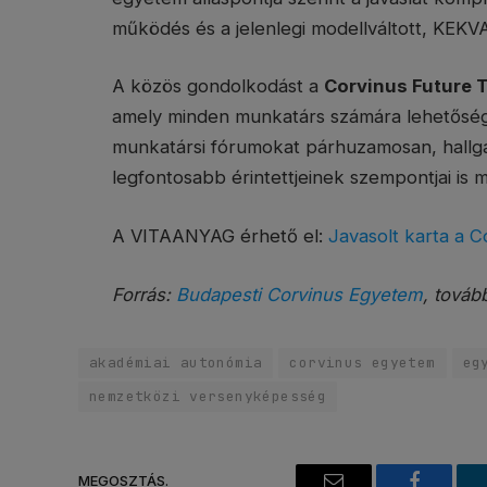
működés és a jelenlegi modellváltott, KEKV
A közös gondolkodást a
Corvinus Future 
amely minden munkatárs számára lehetőséget 
munkatársi fórumokat párhuzamosan, hallga
legfontosabb érintettjeinek szempontjai is 
A VITAANYAG érhető el:
Javasolt karta a C
Forrás:
Budapesti Corvinus Egyetem
, továb
akadémiai autonómia
corvinus egyetem
eg
nemzetközi versenyképesség
MEGOSZTÁS.