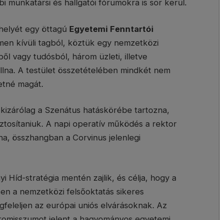
 munkatársi és hallgatói fórumokra is sor kerül.
 helyét egy öttagú
Egyetemi Fenntartói
men kívüli tagból, köztük egy nemzetközi
ől vagy tudósból, három üzleti, illetve
állna. A testület összetételében mindkét nem
etné magát.
kizárólag a Szenátus hatáskörébe tartozna,
ztosítaniuk. A napi operatív működés a rektor
a, összhangban a Corvinus jelenlegi
 Híd-stratégia mentén zajlik, és célja, hogy a
en a nemzetközi felsőoktatás sikeres
feleljen az európai uniós elvárásoknak. Az
mpromisszumot jelent a hagyományos egyetemi