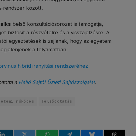
A-rendszer között.
Talks
belső konzultációsorozat is támogatja,
biztosít a részvételre és a visszajelzésre. A
tói egyeztetések is zajlanak, hogy az egyetem
megjelenjenek a folyamatban.
orvinus hibrid irányítási rendszeréhez
bította a
Helló Sajtó! Üzleti Sajtószolgálat
.
yetemi működés
felsőoktatás