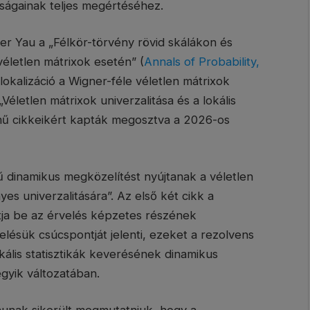
nságainak teljes megértéséhez.
er Yau a „Félkör-törvény rövid skálákon és
véletlen mátrixok esetén” (
Annals of Probability,
elokalizáció a Wigner-féle véletlen mátrixok
 „Véletlen mátrixok univerzalitása és a lokális
mű cikkeikért kapták megosztva a 2026-os
ű dinamikus megközelítést nyújtanak a véletlen
es univerzalitására”. Az első két cikk a
atja be az érvelés képzetes részének
lésük csúcspontját jelenti, ezeket a rezolvens
kális statisztikák keverésének dinamikus
gyik változatában.