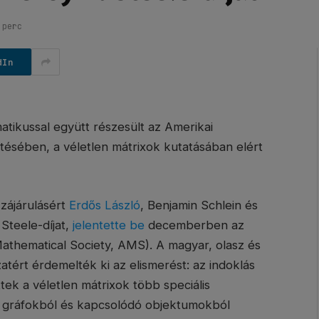
 perc
dIn
atikussal együtt részesült az Amerikai
ésében, a véletlen mátrixok kutatásában elért
zájárulásért
Erdős László
, Benjamin Schlein és
Steele-díjat,
jelentette be
decemberben az
athematical Society, AMS). A magyar, olasz és
atért érdemelték ki az elismerést: az indoklás
ek a véletlen mátrixok több speciális
rű gráfokból és kapcsolódó objektumokból