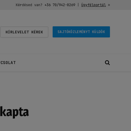
Kérdésed van?
+36 70/942-8269
|
Ügyfélportál
»
HÍRLEVELET KÉREK
SAJTÓKÖZLEMÉNYT KÜLDÖK
PCSOLAT
 kapta