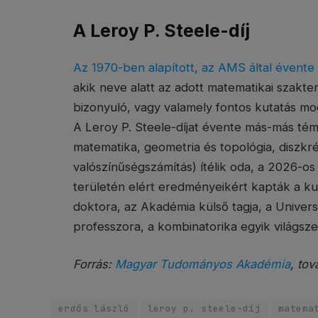
A Leroy P. Steele-díj
Az 1970-ben alapított, az AMS által évente k
akik neve alatt az adott matematikai szakte
bizonyuló, vagy valamely fontos kutatás mod
A Leroy P. Steele-díjat évente más-más té
matematika, geometria és topológia, diszkré
valószínűségszámítás) ítélik oda, a 2026-os 
területén elért eredményeikért kapták a 
doktora, az Akadémia külső tagja, a Univer
professzora, a kombinatorika egyik világsze
Forrás:
Magyar Tudományos Akadémia
, tov
erdős lászló
leroy p. steele-díj
matema