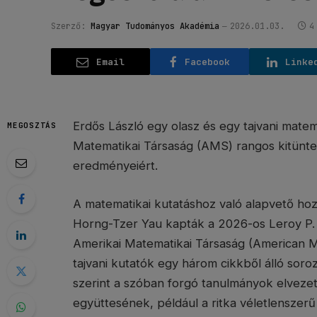
Szerző:
Magyar Tudományos Akadémia
2026.01.03.
4
Email
Facebook
Linke
Erdős László egy olasz és egy tajvani matem
MEGOSZTÁS
Matematikai Társaság (AMS) rangos kitüntet
eredményeiért.
A matematikai kutatáshoz való alapvető hoz
Horng-Tzer Yau kapták a 2026-os Leroy P. 
Amerikai Matematikai Társaság (American M
tajvani kutatók egy három cikkből álló soroz
szerint a szóban forgó tanulmányok elvezett
együttesének, például a ritka véletlensze