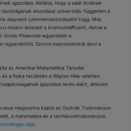
ének igazolása. Belátta, hogy a saját értékek
k távolságának eloszlása) univerzális: független a
rix alapvető szimmetriaosztályától függ. Más
ú módon levezeti a kvantumdiffúziót, illetve a
ó Gross–Pitaevskii-egyenletet a
-egyenletből. Szoros kapcsolatokat ápol a
ta az Amerikai Matematikai Társulat
és a fizika területén a Wigner-féle véletlen
i tulajdonságainak igazolása terén elért, áttörést
kussal megosztva kapta az Osztrák Tudományos
sét, a matematika és a természettudományok
chrödinger-díjat
.