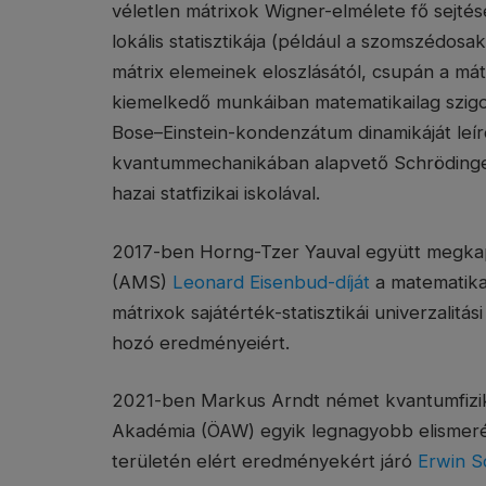
véletlen mátrixok Wigner-elmélete fő sejtés
lokális statisztikája (például a szomszédosa
mátrix elemeinek eloszlásától, csupán a mát
kiemelkedő munkáiban matematikailag szigor
Bose–Einstein-kondenzátum dinamikáját leír
kvantummechanikában alapvető Schrödinger
hazai statfizikai iskolával.
2017-ben Horng-Tzer Yauval együtt megkap
(AMS)
Leonard Eisenbud-díját
a matematika 
mátrixok sajátérték-statisztikái univerzalitás
hozó eredményeiért.
2021-ben Markus Arndt német kvantumfizi
Akadémia (ÖAW) egyik legnagyobb elismeré
területén elért eredményekért járó
Erwin S