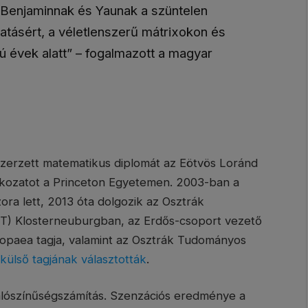
 Benjaminnak és Yaunak a szüntelen
atásért, a véletlenszerű mátrixokon és
ú évek alatt” – fogalmazott a magyar
zerzett matematikus diplomát az Eötvös Loránd
ozatot a Princeton Egyetemen. 2003-ban a
a lett, 2013 óta dolgozik az Osztrák
ST) Klosterneuburgban, az Erdős-csoport vezető
opaea tagja, valamint az Osztrák Tudományos
ülső tagjának választották
.
 valószínűségszámítás. Szenzációs eredménye a