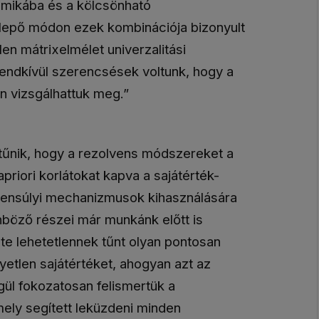
namikába és a kölcsönható
epő módon ezek kombinációja bizonyult
en mátrixelmélet univerzalitási
endkívül szerencsések voltunk, hogy a
n vizsgálhattuk meg.”
tűnik, hogy a rezolvens módszereket a
priori korlátokat kapva a sajátérték-
egyensúlyi mechanizmusok kihasználására
nböző részei már munkánk előtt is
nte lehetetlennek tűnt olyan pontosan
tlen sajátértéket, ahogyan azt az
gül fokozatosan felismertük a
mely segített leküzdeni minden