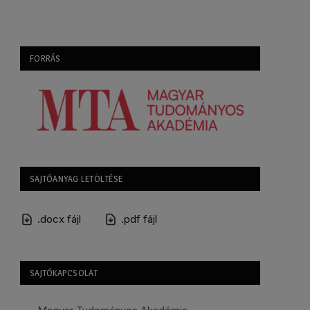
FORRÁS
SAJTÓANYAG LETÖLTÉSE
.docx fájl
.pdf fájl
SAJTÓKAPCSOLAT