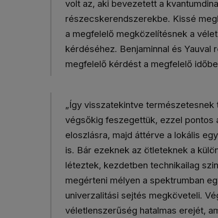
volt az, aki bevezetett a kvantumdi
részecskerendszerekbe. Kissé megl
a megfelelő megközelítésnek a véletl
kérdéséhez. Benjaminnal és Yauval r
megfelelő kérdést a megfelelő időbe
„Így visszatekintve természetesnek 
végsőkig feszegettük, ezzel pontos a
eloszlásra, majd áttérve a lokális 
is. Bár ezeknek az ötleteknek a külö
léteztek, kezdetben technikailag szi
megérteni mélyen a spektrumban egye
univerzalitási sejtés megköveteli. Vé
véletlenszerűség hatalmas erejét, a