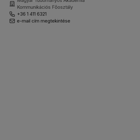
Magyar Tudományos Akadémia
Kommunikációs Főosztály
+36 1 411 6321
e-mail cím megtekintése