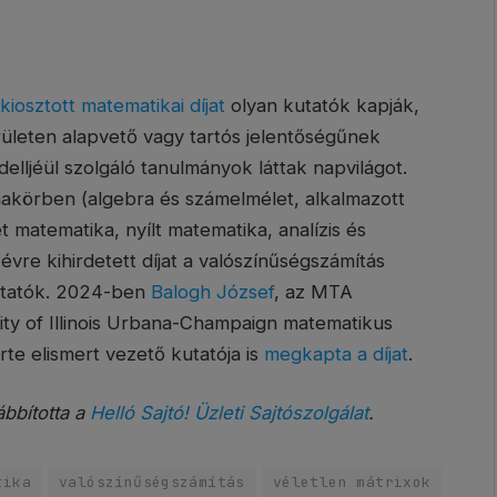
iosztott matematikai díjat
olyan kutatók kapják,
rületen alapvető vagy tartós jelentőségűnek
elljéül szolgáló tanulmányok láttak napvilágot.
makörben (algebra és számelmélet, alkalmazott
t matematika, nyílt matematika, analízis és
évre kihirdetett díjat a valószínűségszámítás
kutatók. 2024-ben
Balogh József
, az MTA
sity of Illinois Urbana-Champaign matematikus
rte elismert vezető kutatója is
megkapta a díjat
.
ábbította a
Helló Sajtó! Üzleti Sajtószolgálat
.
tika
valószínűségszámítás
véletlen mátrixok