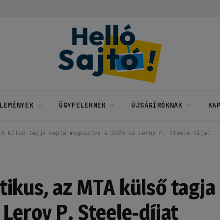
LEMÉNYEK
ÜGYFELEKNEK
ÚJSÁGÍRÓKNAK
KA
TA külső tagja kapta megosztva a 2026-os Leroy P. Steele-díjat
ikus, az MTA külső tagja
Leroy P. Steele-díjat