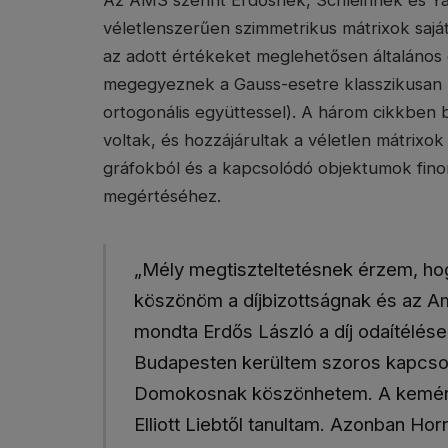
Az AMS szerint Erdősnek, Schleinnek és Ya
véletlenszerűen szimmetrikus mátrixok saját
az adott értékeket meglehetősen általános e
megegyeznek a Gauss-esetre klasszikusan k
ortogonális együttessel). A három cikkbe
voltak, és hozzájárultak a véletlen mátrixo
gráfokból és a kapcsolódó objektumok finom
megértéséhez.
„Mély megtiszteltetésnek érzem, ho
köszönöm a díjbizottságnak és az A
mondta Erdős László a díj odaítélés
Budapesten kerültem szoros kapcsol
Domokosnak köszönhetem. A kemény
Elliott Liebtől tanultam. Azonban H