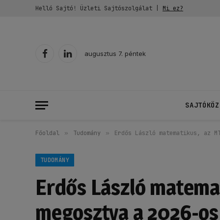
Helló Sajtó! Üzleti Sajtószolgálat |
Mi ez?
augusztus 7. péntek
Facebook
LinkedIn
SAJTÓKÖZ
Főoldal
»
Tudomány
»
Erdős László matematikus, az M
TUDOMÁNY
Erdős László matemat
megosztva a 2026-os 