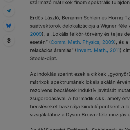
származó mátrixok finom spektrális tulajdo
Erdős László, Benjamin Schlein és Horng-Tz
sajátvektorok delokalizációja a Wigner-féle 
2009
), a „Lokális félkör-törvény és teljes d
esetén” (
Comm. Math. Physics, 2009
), és a
relaxációs áramlás” (
Invent. Math., 2011
) cí
Steele-díjat.
Az indoklás szerint ezek a cikkek „gyönyör
mátrixok spektrumának lokális skálán érvény
rezolvens becslések induktív javítását mut
zsugorodásával. A harmadik cikk, amely érve
becsléseket használja kiindulópontként a lo
vizsgálatához a Dyson Brown-féle mozgás e