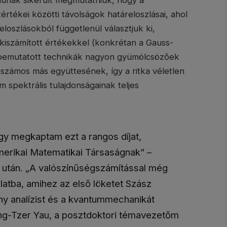
unak sikerült megmutatniuk, hogy a
értékei közötti távolságok határeloszlásai, ahol
loszlásokból függetlenül választjuk ki,
iszámított értékekkel (konkrétan a Gauss-
n bemutatott technikák nagyon gyümölcsözőek
k számos más együttesének, így a ritka véletlen
 spektrális tulajdonságainak teljes
gy megkaptam ezt a rangos díjat,
merikai Matematikai Társaságnak” –
e után. „A valószínűségszámítással még
atba, amihez az első löketet Szász
 analízist és a kvantummechanikát
orng-Tzer Yau, a posztdoktori témavezetőm