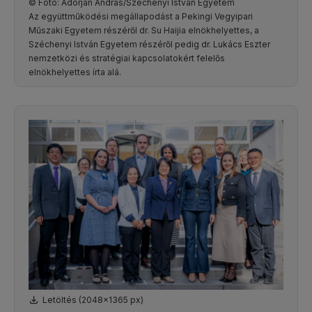
© Fotó: Adorján András/Széchenyi István Egyetem
Az együttműködési megállapodást a Pekingi Vegyipari
Műszaki Egyetem részéről dr. Su Haijia elnökhelyettes, a
Széchenyi István Egyetem részéről pedig dr. Lukács Eszter
nemzetközi és stratégiai kapcsolatokért felelős
elnökhelyettes írta alá.
Letöltés (2048x1365 px)