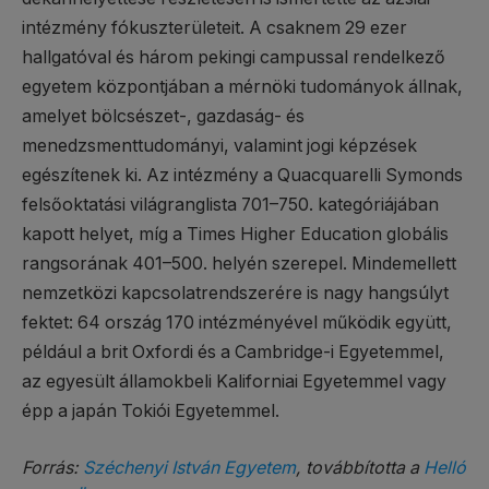
intézmény fókuszterületeit. A csaknem 29 ezer
hallgatóval és három pekingi campussal rendelkező
egyetem központjában a mérnöki tudományok állnak,
amelyet bölcsészet-, gazdaság- és
menedzsmenttudományi, valamint jogi képzések
egészítenek ki. Az intézmény a Quacquarelli Symonds
felsőoktatási világranglista 701–750. kategóriájában
kapott helyet, míg a Times Higher Education globális
rangsorának 401–500. helyén szerepel. Mindemellett
nemzetközi kapcsolatrendszerére is nagy hangsúlyt
fektet: 64 ország 170 intézményével működik együtt,
például a brit Oxfordi és a Cambridge-i Egyetemmel,
az egyesült államokbeli Kaliforniai Egyetemmel vagy
épp a japán Tokiói Egyetemmel.
Forrás:
Széchenyi István Egyetem
, továbbította a
Helló