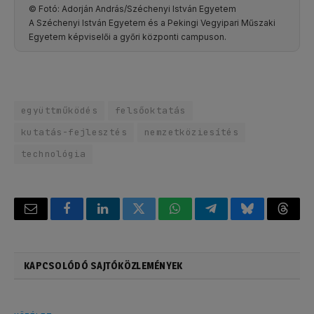
© Fotó: Adorján András/Széchenyi István Egyetem
A Széchenyi István Egyetem és a Pekingi Vegyipari Műszaki
Egyetem képviselői a győri központi campuson.
együttműködés
felsőoktatás
kutatás-fejlesztés
nemzetköziesítés
technológia
Email
Facebook
LinkedIn
Twitter
WhatsApp
Telegram
Bluesky
Threa
KAPCSOLÓDÓ SAJTÓKÖZLEMÉNYEK