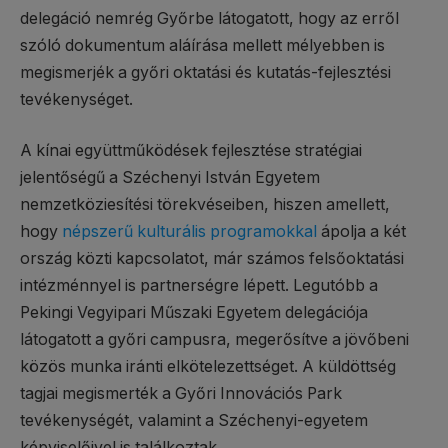
delegáció nemrég Győrbe látogatott, hogy az erről
szóló dokumentum aláírása mellett mélyebben is
megismerjék a győri oktatási és kutatás-fejlesztési
tevékenységet.
A kínai együttműködések fejlesztése stratégiai
jelentőségű a Széchenyi István Egyetem
nemzetköziesítési törekvéseiben, hiszen amellett,
hogy
népszerű kulturális programokkal
ápolja a két
ország közti kapcsolatot, már számos felsőoktatási
intézménnyel is partnerségre lépett. Legutóbb a
Pekingi Vegyipari Műszaki Egyetem delegációja
látogatott a győri campusra, megerősítve a jövőbeni
közös munka iránti elkötelezettséget. A küldöttség
tagjai megismerték a Győri Innovációs Park
tevékenységét, valamint a Széchenyi-egyetem
képviselőivel is találkoztak.