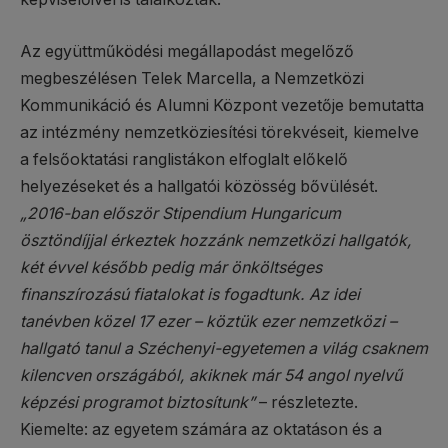
Az együttműködési megállapodást megelőző
megbeszélésen Telek Marcella, a Nemzetközi
Kommunikáció és Alumni Központ vezetője bemutatta
az intézmény nemzetköziesítési törekvéseit, kiemelve
a felsőoktatási ranglistákon elfoglalt előkelő
helyezéseket és a hallgatói közösség bővülését.
„2016-ban először Stipendium Hungaricum
ösztöndíjjal érkeztek hozzánk nemzetközi hallgatók,
két évvel később pedig már önköltséges
finanszírozású fiatalokat is fogadtunk. Az idei
tanévben közel 17 ezer – köztük ezer nemzetközi –
hallgató tanul a Széchenyi-egyetemen a világ csaknem
kilencven országából, akiknek már 54 angol nyelvű
képzési programot biztosítunk”
– részletezte.
Kiemelte: az egyetem számára az oktatáson és a