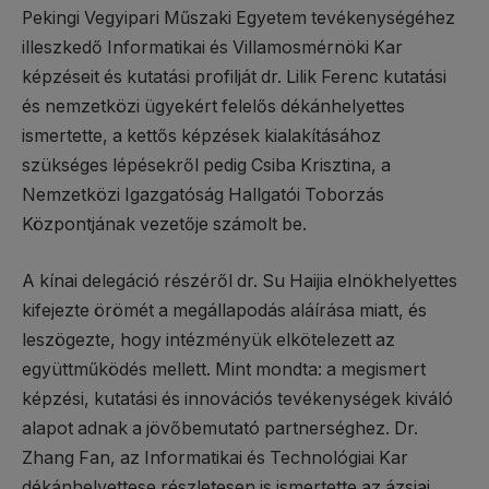
Pekingi Vegyipari Műszaki Egyetem tevékenységéhez
illeszkedő Informatikai és Villamosmérnöki Kar
képzéseit és kutatási profilját dr. Lilik Ferenc kutatási
és nemzetközi ügyekért felelős dékánhelyettes
ismertette, a kettős képzések kialakításához
szükséges lépésekről pedig Csiba Krisztina, a
Nemzetközi Igazgatóság Hallgatói Toborzás
Központjának vezetője számolt be.
A kínai delegáció részéről dr. Su Haijia elnökhelyettes
kifejezte örömét a megállapodás aláírása miatt, és
leszögezte, hogy intézményük elkötelezett az
együttműködés mellett. Mint mondta: a megismert
képzési, kutatási és innovációs tevékenységek kiváló
alapot adnak a jövőbemutató partnerséghez. Dr.
Zhang Fan, az Informatikai és Technológiai Kar
dékánhelyettese részletesen is ismertette az ázsiai