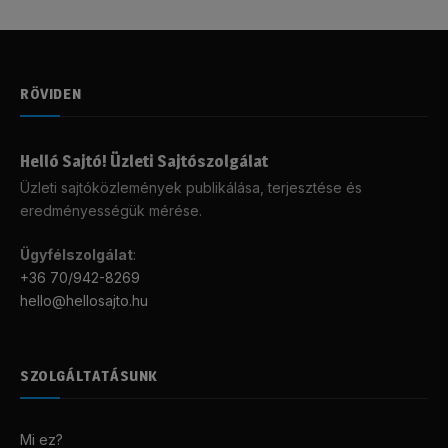
RÖVIDEN
Helló Sajtó! Üzleti Sajtószolgálat
Üzleti sajtóközlemények publikálása, terjesztése és
eredményességük mérése.
Ügyfélszolgálat
:
+36 70/942-8269
hello@hellosajto.hu
SZOLGÁLTATÁSUNK
Mi ez?