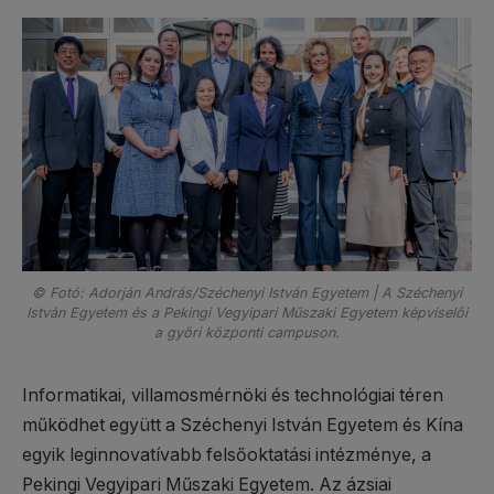
© Fotó: Adorján András/Széchenyi István Egyetem | A Széchenyi
István Egyetem és a Pekingi Vegyipari Műszaki Egyetem képviselői
a győri központi campuson.
Informatikai, villamosmérnöki és technológiai téren
működhet együtt a Széchenyi István Egyetem és Kína
egyik leginnovatívabb felsőoktatási intézménye, a
Pekingi Vegyipari Műszaki Egyetem. Az ázsiai