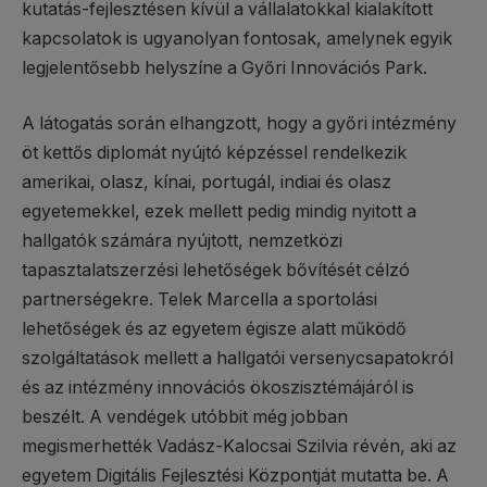
kutatás-fejlesztésen kívül a vállalatokkal kialakított
kapcsolatok is ugyanolyan fontosak, amelynek egyik
legjelentősebb helyszíne a Győri Innovációs Park.
A látogatás során elhangzott, hogy a győri intézmény
öt kettős diplomát nyújtó képzéssel rendelkezik
amerikai, olasz, kínai, portugál, indiai és olasz
egyetemekkel, ezek mellett pedig mindig nyitott a
hallgatók számára nyújtott, nemzetközi
tapasztalatszerzési lehetőségek bővítését célzó
partnerségekre. Telek Marcella a sportolási
lehetőségek és az egyetem égisze alatt működő
szolgáltatások mellett a hallgatói versenycsapatokról
és az intézmény innovációs ökoszisztémájáról is
beszélt. A vendégek utóbbit még jobban
megismerhették Vadász-Kalocsai Szilvia révén, aki az
egyetem Digitális Fejlesztési Központját mutatta be. A