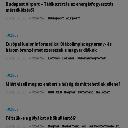
Budapest Airport – Tájékoztatás az energiafogyasztás
mérsékléséről
2026.08.01.
Szerző:
Budapest Airport
KÖZÉLET
Európai Junior Informatikai Diákolimpia: egy arany- és
három bronzérmet szereztek a magyar diákok
2026.08.01.
Szerző:
Eötvös Loránd Tudományegyetem
KÖZÉLET
Miért viseli meg az embert a hőség és mit tehetünk ellene?
2026.08.01.
Szerző:
HUN-REN Magyar Kutatási Hálózat
KÖZÉLET
Féltsük-e a gólyákat a hőhullámtól?
2026.08.01.
Szerző:
Magyar Madártani és Természetvédelmi