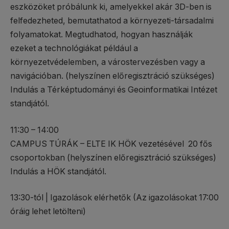
eszközöket próbálunk ki, amelyekkel akár 3D-ben is
felfedezheted, bemutathatod a környezeti-társadalmi
folyamatokat. Megtudhatod, hogyan használják
ezeket a technológiákat például a
környezetvédelemben, a várostervezésben vagy a
navigációban. (helyszínen előregisztráció szükséges)
Indulás a Térképtudományi és Geoinformatikai Intézet
standjától.
11:30 – 14:00
CAMPUS TÚRÁK – ELTE IK HÖK vezetésével 20 fős
csoportokban (helyszínen előregisztráció szükséges)
Indulás a HÖK standjától.
13:30-tól | Igazolások elérhetők (Az igazolásokat 17:00
óráig lehet letölteni)