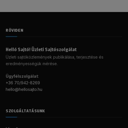
RÖVIDEN
Helló Sajtó! Üzleti Sajtószolgálat
Üzleti sajtóközlemények publikálása, terjesztése és
eredményességük mérése.
Ügyfélszolgálat
:
+36 70/942-8269
hello@hellosajto.hu
SZOLGÁLTATÁSUNK