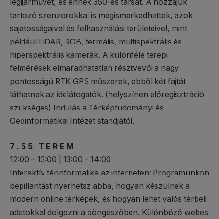
légijárművet, és ennek 350-es társát. A hozzájuk
tartozó szenzorokkal is megismerkedhettek, azok
sajátosságaival és felhasználási területeivel, mint
például LiDAR, RGB, termális, multispektrális és
hiperspektrális kamerák. A különféle terepi
felmérések elmaradhatatlan résztvevői a nagy
pontosságú RTK GPS műszerek, ebből két fajtát
láthatnak az idelátogatók. (helyszínen előregisztráció
szükséges) Indulás a Térképtudományi és
Geoinformatikai Intézet standjától.
7 . 5 5 T E R E M
12:00 – 13:00 | 13:00 – 14:00
Interaktív térinformatika az interneten: Programunkon
bepillantást nyerhetsz abba, hogyan készülnek a
modern online térképek, és hogyan lehet valós térbeli
adatokkal dolgozni a böngészőben. Különböző webes