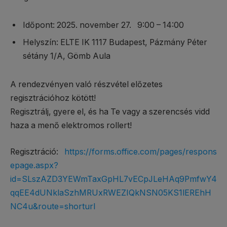
Időpont: 2025. november 27. 9:00 – 14:00
Helyszín: ELTE IK 1117 Budapest, Pázmány Péter
sétány 1/A, Gömb Aula
A rendezvényen való részvétel előzetes
regisztrációhoz kötött!
Regisztrálj, gyere el, és ha Te vagy a szerencsés vidd
haza a menő elektromos rollert!
Regisztráció:
https://forms.office.com/pages/respons
epage.aspx?
id=SLszAZD3YEWmTaxGpHL7vECpJLeHAq9PmfwY4
qqEE4dUNklaSzhMRUxRWEZIQkNSN05KS1lEREhH
NC4u&route=shorturl