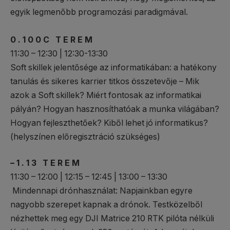
egyik legmenőbb programozási paradigmával.
0 . 1 0 0 C T E R E M
11:30 – 12:30 | 12:30-13:30
Soft skillek jelentősége az informatikában: a hatékony
tanulás és sikeres karrier titkos összetevője – Mik
azok a Soft skillek? Miért fontosak az informatikai
pályán? Hogyan hasznosíthatóak a munka világában?
Hogyan fejleszthetőek? Kiből lehet jó informatikus?
(helyszínen előregisztráció szükséges)
– 1 . 1 3 T E R E M
11:30 – 12:00 | 12:15 – 12:45 | 13:00 – 13:30
Mindennapi drónhasználat: Napjainkban egyre
nagyobb szerepet kapnak a drónok. Testközelből
nézhettek meg egy DJI Matrice 210 RTK pilóta nélküli