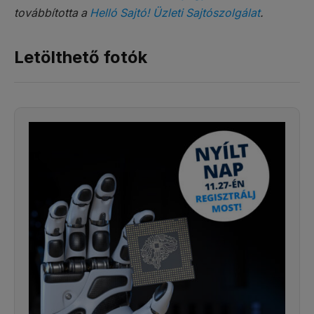
továbbította a
Helló Sajtó! Üzleti Sajtószolgálat
.
Letölthető fotók