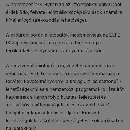
A november 27-i Nyílt Nap az informatikai pálya iránt
érdeklődő, felvételi előtt álló középiskolások számára
kínál átfogó tájékozódási lehetőséget.
A program során a látogatók megismerhetik az ELTE
IK képzési kínálatát és azokat a technológiai
területeket, amelyekben az egyetem élen jár.
A résztvevők mintaórákon, vezetett campus túrán
vehetnek részt, hasznos információkat kaphatnak a
felvételi követelményekről, a kollégiumi és ösztöndíj -
lehetőségekről és a nemzetközi programokról. Ízelítőt
kaphatnak a karon folyó kutatás-fejlesztési és
innovációs tevékenységekről és az azokba való
hallgatói bekapcsolódás módjairól. Emellett
lehetőségük lesz kötetlen beszélgetésre oktatókkal és
hallgatókkal is.