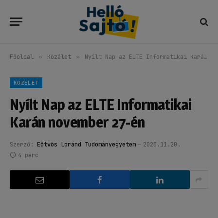
Főoldal
»
Közélet
»
Nyílt Nap az ELTE Informatikai Karán november 27-én
KÖZÉLET
Nyílt Nap az ELTE Informatikai
Karán november 27-én
Szerző:
Eötvös Loránd Tudományegyetem
2025.11.20.
4 perc