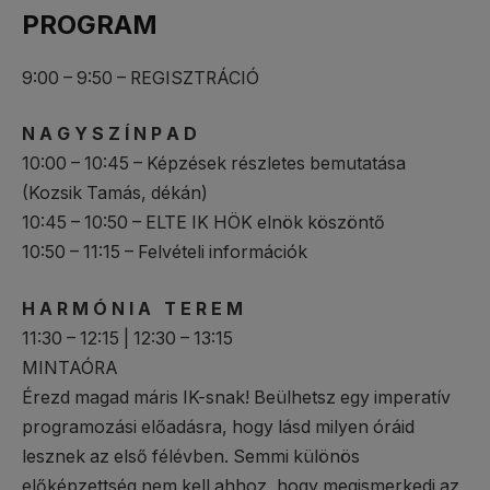
PROGRAM
9:00 – 9:50 – REGISZTRÁCIÓ
N A G Y S Z Í N P A D
10:00 – 10:45 – Képzések részletes bemutatása
(Kozsik Tamás, dékán)
10:45 – 10:50 – ELTE IK HÖK elnök köszöntő
10:50 – 11:15 – Felvételi információk
H A R M Ó N I A T E R E M
11:30 – 12:15 | 12:30 – 13:15
MINTAÓRA
Érezd magad máris IK-snak! Beülhetsz egy imperatív
programozási előadásra, hogy lásd milyen óráid
lesznek az első félévben. Semmi különös
előképzettség nem kell ahhoz, hogy megismerkedj az