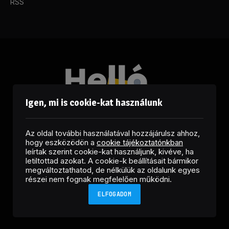
RSS
Igen, mi is cookie-kat használunk
Az oldal további használatával hozzájárulsz ahhoz,
hogy eszközödön a
cookie tájékoztatónkban
leírtak szerint cookie-kat használjunk, kivéve, ha
letiltottad azokat. A cookie-k beállításait bármikor
megváltoztathatod, de nélkülük az oldalunk egyes
Facebook
LinkedIn
X
RSS
részei nem fognak megfelelően működni.
(Twitter)
ELFOGADOM
Copyright © 2026 Helló Sajtó! Üzleti Sajtószolgálat