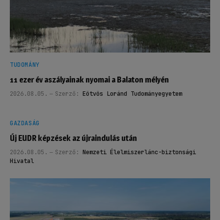
TUDOMÁNY
11 ezer év aszályainak nyomai a Balaton mélyén
2026.08.05.
Szerző:
Eötvös Loránd Tudományegyetem
GAZDASÁG
Új EUDR képzések az újraindulás után
2026.08.05.
Szerző:
Nemzeti Élelmiszerlánc-biztonsági
Hivatal