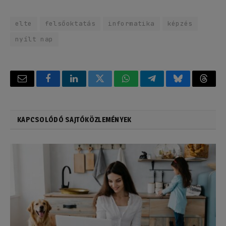
elte
felsőoktatás
informatika
képzés
nyílt nap
Email
Facebook
LinkedIn
Twitter
WhatsApp
Telegram
Bluesky
Threa
KAPCSOLÓDÓ SAJTÓKÖZLEMÉNYEK