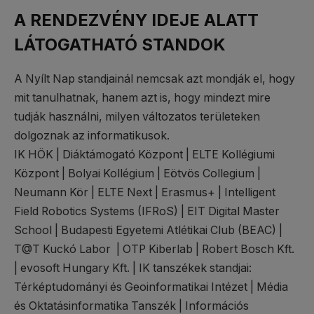
A RENDEZVÉNY IDEJE ALATT
LÁTOGATHATÓ STANDOK
A Nyílt Nap standjainál nemcsak azt mondják el, hogy
mit tanulhatnak, hanem azt is, hogy mindezt mire
tudják használni, milyen változatos területeken
dolgoznak az informatikusok.
IK HÖK | Diáktámogató Központ | ELTE Kollégiumi
Központ | Bolyai Kollégium | Eötvös Collegium |
Neumann Kör | ELTE Next | Erasmus+ | Intelligent
Field Robotics Systems (IFRoS) | EIT Digital Master
School | Budapesti Egyetemi Atlétikai Club (BEAC) |
T@T Kuckó Labor | OTP Kiberlab | Robert Bosch Kft.
| evosoft Hungary Kft. | IK tanszékek standjai:
Térképtudományi és Geoinformatikai Intézet | Média
és Oktatásinformatika Tanszék | Információs