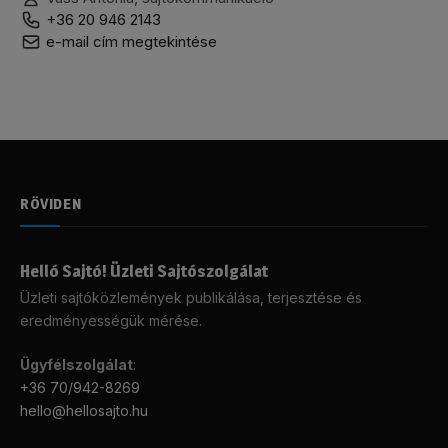
+36 20 946 2143
e-mail cím megtekintése
RÖVIDEN
Helló Sajtó! Üzleti Sajtószolgálat
Üzleti sajtóközlemények publikálása, terjesztése és
eredményességük mérése.
Ügyfélszolgálat
:
+36 70/942-8269
hello@hellosajto.hu