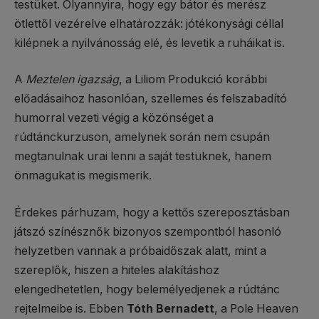
testüket. Olyannyira, hogy egy bátor és merész
ötlettől vezérelve elhatározzák: jótékonysági céllal
kilépnek a nyilvánosság elé, és levetik a ruháikat is.
A
Meztelen igazság
, a Liliom Produkció korábbi
előadásaihoz hasonlóan, szellemes és felszabadító
humorral vezeti végig a közönséget a
rúdtánckurzuson, amelynek során nem csupán
megtanulnak urai lenni a saját testüknek, hanem
önmagukat is megismerik.
Érdekes párhuzam, hogy a kettős szereposztásban
játszó színésznők bizonyos szempontból hasonló
helyzetben vannak a próbaidőszak alatt, mint a
szereplők, hiszen a hiteles alakításhoz
elengedhetetlen, hogy belemélyedjenek a rúdtánc
rejtelmeibe is. Ebben
Tóth Bernadett
, a Pole Heaven