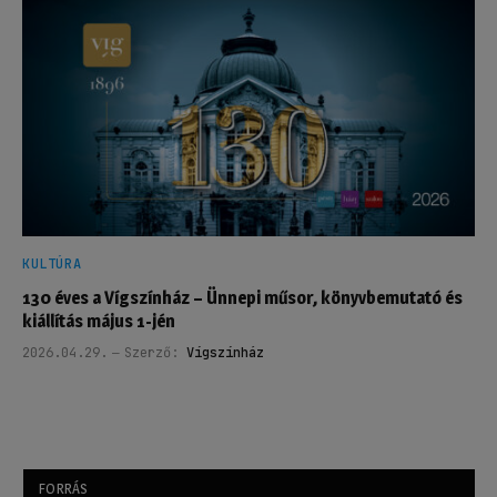
KULTÚRA
130 éves a Vígszínház – Ünnepi műsor, könyvbemutató és
kiállítás május 1-jén
2026.04.29.
Szerző:
Vígszínház
FORRÁS