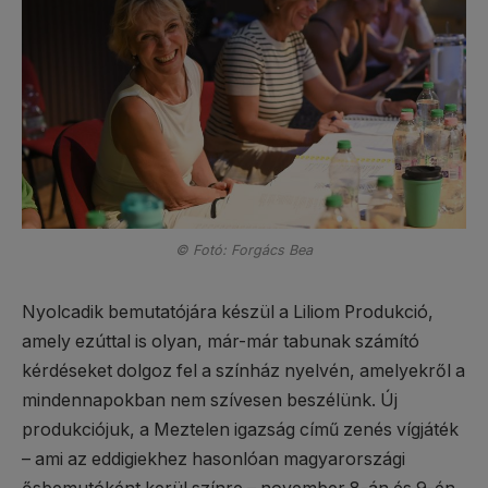
© Fotó: Forgács Bea
Nyolcadik bemutatójára készül a Liliom Produkció,
amely ezúttal is olyan, már-már tabunak számító
kérdéseket dolgoz fel a színház nyelvén, amelyekről a
mindennapokban nem szívesen beszélünk. Új
produkciójuk, a Meztelen igazság című zenés vígjáték
– ami az eddigiekhez hasonlóan magyarországi