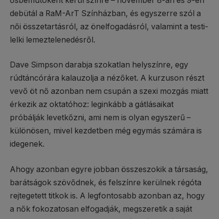
ősbemutóként kerül színre – november 8-án és 9-én
debütál a RaM-ArT Színházban, és egyszerre szól a
női összetartásról, az önelfogadásról, valamint a testi-
lelki lemeztelenedésről.
Dave Simpson darabja szokatlan helyszínre, egy
rúdtáncórára kalauzolja a nézőket. A kurzuson részt
vevő öt nő azonban nem csupán a szexi mozgás miatt
érkezik az oktatóhoz: leginkább a gátlásaikat
próbálják levetkőzni, ami nem is olyan egyszerű –
különösen, mivel kezdetben még egymás számára is
idegenek.
Ahogy azonban egyre jobban összeszokik a társaság,
barátságok szövődnek, és felszínre kerülnek régóta
rejtegetett titkok is. A legfontosabb azonban az, hogy
a nők fokozatosan elfogadják, megszeretik a saját