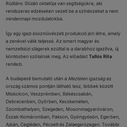
Rúdtánc Stúdió oktatója van segítségükre, aki
rendszeres edzéseken vezeti be a színészeket a nem
mindennapi mozdulatokba.
Így egy igazi összművészeti produkció jön létre, amely
a zenével válik teljessé. Az ismert magyar és
nemzetközi slágerek ezúttal is a darabhoz igazítva, új
köntösben szólalnak meg. Az előadást
Tallós Rita
rendezi.
A budapesti bemutató után a
Meztelen igazság
az
ország számos pontján látható lesz, többek között
Miskolcon, Veszprémben, Békéscsabán,
Debrecenben, Győrben, Kecskeméten,
Szombathelyen, Szegeden, Mosonmagyaróváron,
Észak-Komáromban, Pakson, Gyöngyösön, Egerben,
Ajkán, Cegléden, Pécsett és Zalaegerszegen. További