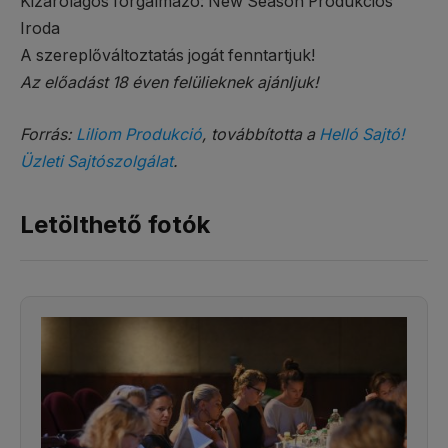
Kizárólagos forgalmazó: New Season Produkciós
Iroda
A szereplőváltoztatás jogát fenntartjuk!
Az előadást 18 éven felülieknek ajánljuk!
Forrás:
Liliom Produkció
, továbbította a
Helló Sajtó!
Üzleti Sajtószolgálat
.
Letölthető fotók