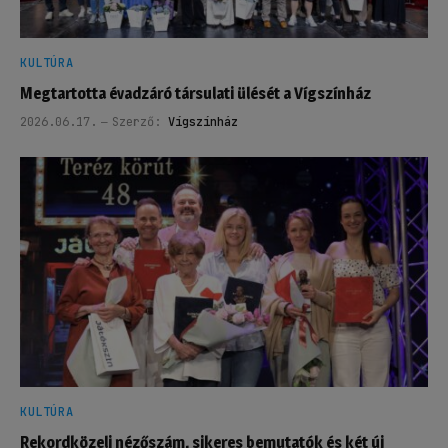
KULTÚRA
Megtartotta évadzáró társulati ülését a Vígszínház
2026.06.17.
Szerző:
Vígszínház
KULTÚRA
Rekordközeli nézőszám, sikeres bemutatók és két új