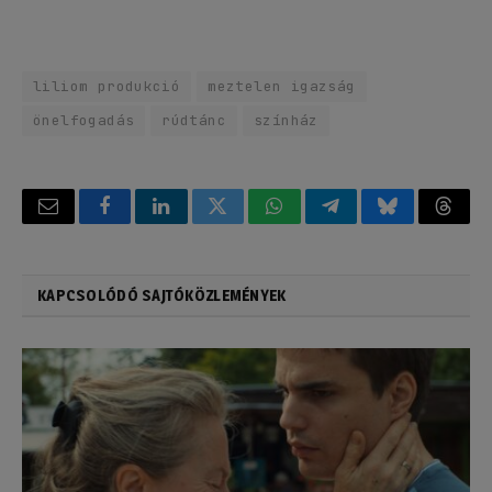
liliom produkció
meztelen igazság
önelfogadás
rúdtánc
színház
Email
Facebook
LinkedIn
Twitter
WhatsApp
Telegram
Bluesky
Threa
KAPCSOLÓDÓ SAJTÓKÖZLEMÉNYEK