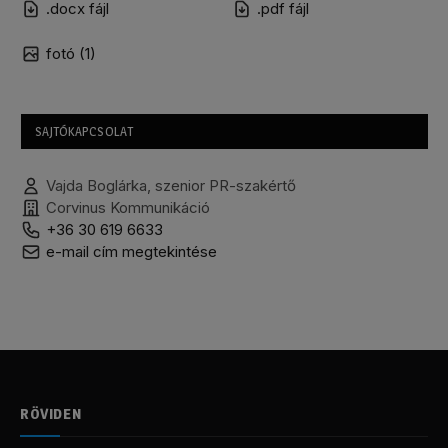
.docx fájl
.pdf fájl
fotó (1)
SAJTÓKAPCSOLAT
Vajda Boglárka, szenior PR-szakértő
Corvinus Kommunikáció
+36 30 619 6633
e-mail cím megtekintése
RÖVIDEN