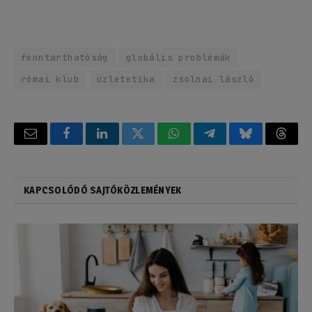
fenntarthatóság
globális problémák
római klub
üzletetika
zsolnai lászló
Email
Facebook
LinkedIn
Twitter
WhatsApp
Telegram
Bluesky
Threa
KAPCSOLÓDÓ SAJTÓKÖZLEMÉNYEK