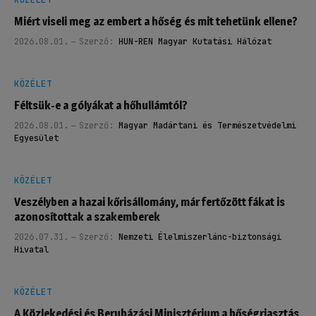
KÖZÉLET
Miért viseli meg az embert a hőség és mit tehetünk ellene?
2026.08.01.
Szerző:
HUN-REN Magyar Kutatási Hálózat
KÖZÉLET
Féltsük-e a gólyákat a hőhullámtól?
2026.08.01.
Szerző:
Magyar Madártani és Természetvédelmi
Egyesület
KÖZÉLET
Veszélyben a hazai kőrisállomány, már fertőzött fákat is
azonosítottak a szakemberek
2026.07.31.
Szerző:
Nemzeti Élelmiszerlánc-biztonsági
Hivatal
KÖZÉLET
A Közlekedési és Beruházási Minisztérium a hőségriasztás