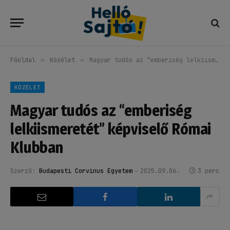
Főoldal
»
Közélet
»
Magyar tudós az “emberiség lelkiismeretét” képviselő Római Klubban
KÖZÉLET
Magyar tudós az “emberiség
lelkiismeretét” képviselő Római
Klubban
Szerző:
Budapesti Corvinus Egyetem
2025.09.06.
3 perc