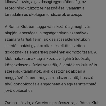
klímaváltozás, a gazdasági egyenlőtlenség, az
erőforrások túlzott felhasználása, valamint a
társadalmi és ökológiai rendszerek eróziója.
A Római Klubban taggá válni kizárólag meghívás
alapján lehetséges, a tagságot olyan személyek
számára tartják fenn, akik saját szakterületükön
jelentős hatást gyakoroltak, és elkötelezetten
dolgoznak az emberiség jólétének előmozdításán. A
klub hálózatának tagjai között világhírű tudósok,
közgazdászok, üzleti vezetők, államfők és kulturális
szereplők találhatók, akik osztoznak abban a
meggyőződésben, hogy a rendszerszintű, hosszú
távú gondolkodás elengedhetetlen egy fenntartható
jövő építéséhez.
Zsolnai László, a Corvinus professzora, a Római Klub