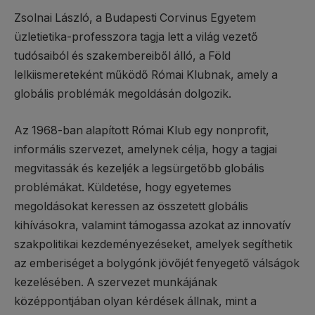
Zsolnai László, a Budapesti Corvinus Egyetem
üzletietika-professzora tagja lett a világ vezető
tudósaiból és szakembereiből álló, a Föld
lelkiismereteként működő Római Klubnak, amely a
globális problémák megoldásán dolgozik.
Az 1968-ban alapított Római Klub egy nonprofit,
informális szervezet, amelynek célja, hogy a tagjai
megvitassák és kezeljék a legsürgetőbb globális
problémákat. Küldetése, hogy egyetemes
megoldásokat keressen az összetett globális
kihívásokra, valamint támogassa azokat az innovatív
szakpolitikai kezdeményezéseket, amelyek segíthetik
az emberiséget a bolygónk jövőjét fenyegető válságok
kezelésében. A szervezet munkájának
középpontjában olyan kérdések állnak, mint a