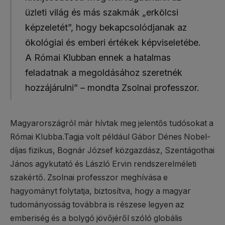
üzleti világ és más szakmák „erkölcsi
képzeletét”, hogy bekapcsolódjanak az
ökológiai és emberi értékek képviseletébe.
A Római Klubban ennek a hatalmas
feladatnak a megoldásához szeretnék
hozzájárulni” – mondta Zsolnai professzor.
Magyarországról már hívtak meg jelentős tudósokat a
Római Klubba.Tagja volt például Gábor Dénes Nobel-
díjas fizikus, Bognár József közgazdász, Szentágothai
János agykutató és László Ervin rendszerelméleti
szakértő. Zsolnai professzor meghívása e
hagyományt folytatja, biztosítva, hogy a magyar
tudományosság továbbra is részese legyen az
emberiség és a bolygó jövőjéről szóló globális