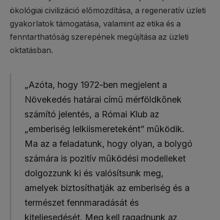
ökológiai civilizáció előmozdítása, a regeneratív üzleti
gyakorlatok támogatása, valamint az etika és a
fenntarthatóság szerepének megújítása az üzleti
oktatásban.
„Azóta, hogy 1972-ben megjelent a
Növekedés határai című mérföldkőnek
számító jelentés, a Római Klub az
„emberiség lelkiismereteként” működik.
Ma az a feladatunk, hogy olyan, a bolygó
számára is pozitív működési modelleket
dolgozzunk ki és valósítsunk meg,
amelyek biztosíthatják az emberiség és a
természet fennmaradását és
kiteljesedését. Meg kell ragadnunk az