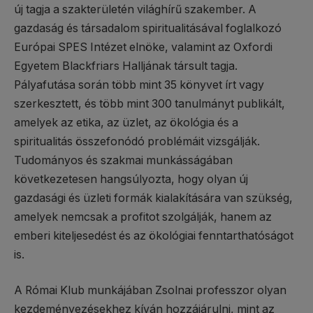
új tagja a szakterületén világhírű szakember. A
gazdaság és társadalom spiritualitásával foglalkozó
Európai SPES Intézet elnöke, valamint az Oxfordi
Egyetem Blackfriars Halljának társult tagja.
Pályafutása során több mint 35 könyvet írt vagy
szerkesztett, és több mint 300 tanulmányt publikált,
amelyek az etika, az üzlet, az ökológia és a
spiritualitás összefonódó problémáit vizsgálják.
Tudományos és szakmai munkásságában
következetesen hangsúlyozta, hogy olyan új
gazdasági és üzleti formák kialakítására van szükség,
amelyek nemcsak a profitot szolgálják, hanem az
emberi kiteljesedést és az ökológiai fenntarthatóságot
is.
A Római Klub munkájában Zsolnai professzor olyan
kezdeményezésekhez kíván hozzájárulni, mint az