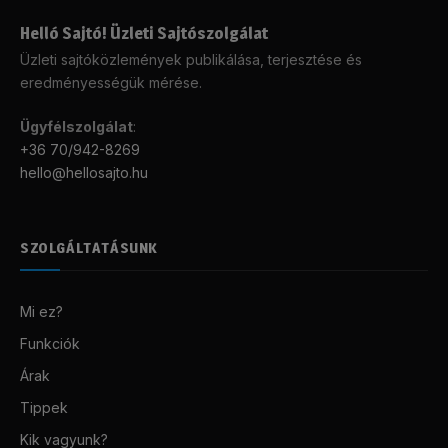
Helló Sajtó! Üzleti Sajtószolgálat
Üzleti sajtóközlemények publikálása, terjesztése és
eredményességük mérése.
Ügyfélszolgálat
:
+36 70/942-8269
hello@hellosajto.hu
SZOLGÁLTATÁSUNK
Mi ez?
Funkciók
Árak
Tippek
Kik vagyunk?