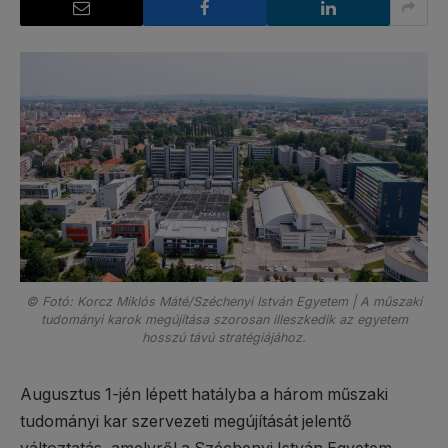
© Fotó: Korcz Miklós Máté/Széchenyi István Egyetem | A műszaki
tudományi karok megújítása szorosan illeszkedik az egyetem
hosszú távú stratégiájához.
Augusztus 1-jén lépett hatályba a három műszaki
tudományi kar szervezeti megújítását jelentő