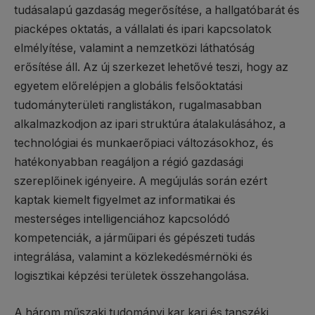
tudásalapú gazdaság megerősítése, a hallgatóbarát és
piacképes oktatás, a vállalati és ipari kapcsolatok
elmélyítése, valamint a nemzetközi láthatóság
erősítése áll. Az új szerkezet lehetővé teszi, hogy az
egyetem előrelépjen a globális felsőoktatási
tudományterületi ranglistákon, rugalmasabban
alkalmazkodjon az ipari struktúra átalakulásához, a
technológiai és munkaerőpiaci változásokhoz, és
hatékonyabban reagáljon a régió gazdasági
szereplőinek igényeire. A megújulás során ezért
kaptak kiemelt figyelmet az informatikai és
mesterséges intelligenciához kapcsolódó
kompetenciák, a járműipari és gépészeti tudás
integrálása, valamint a közlekedésmérnöki és
logisztikai képzési területek összehangolása.
A három műszaki tudományi kar kari és tanszéki