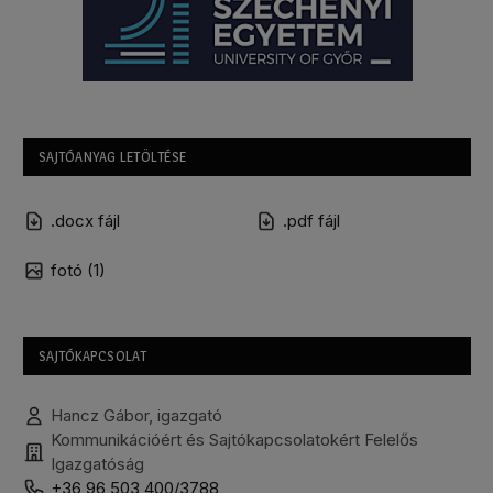
SAJTÓANYAG LETÖLTÉSE
.docx fájl
.pdf fájl
fotó (1)
SAJTÓKAPCSOLAT
Hancz Gábor, igazgató
Kommunikációért és Sajtókapcsolatokért Felelős
Igazgatóság
+36 96 503 400/3788