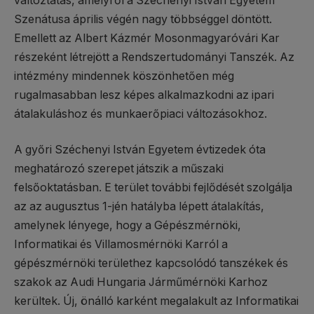
változtatás, amelyről a Széchenyi István Egyetem
Szenátusa április végén nagy többséggel döntött.
Emellett az Albert Kázmér Mosonmagyaróvári Kar
részeként létrejött a Rendszertudományi Tanszék. Az
intézmény mindennek köszönhetően még
rugalmasabban lesz képes alkalmazkodni az ipari
átalakuláshoz és munkaerőpiaci változásokhoz.
A győri Széchenyi István Egyetem évtizedek óta
meghatározó szerepet játszik a műszaki
felsőoktatásban. E terület további fejlődését szolgálja
az az augusztus 1-jén hatályba lépett átalakítás,
amelynek lényege, hogy a Gépészmérnöki,
Informatikai és Villamosmérnöki Karról a
gépészmérnöki területhez kapcsolódó tanszékek és
szakok az Audi Hungaria Járműmérnöki Karhoz
kerültek. Új, önálló karként megalakult az Informatikai