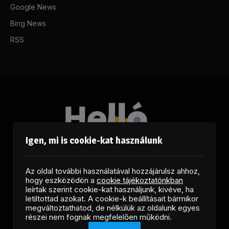
Google News
Bing News
RSS
Igen, mi is cookie-kat használunk
Az oldal további használatával hozzájárulsz ahhoz,
hogy eszközödön a
cookie tájékoztatónkban
leírtak szerint cookie-kat használjunk, kivéve, ha
letiltottad azokat. A cookie-k beállításait bármikor
megváltoztathatod, de nélkülük az oldalunk egyes
Facebook
LinkedIn
X
RSS
részei nem fognak megfelelően működni.
(Twitter)