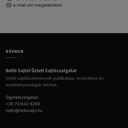
e-mail cím megtekintése
RÖVIDEN
Helló Sajtó! Üzleti Sajtószolgálat
Üzleti sajtóközlemények publikálása, terjesztése és
eredményességük mérése.
Ügyfélszolgálat
:
+36 70/942-8269
hello@hellosajto.hu