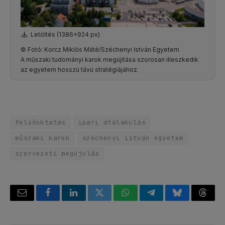
Letöltés (1386x924 px)
© Fotó: Korcz Miklós Máté/Széchenyi István Egyetem
A műszaki tudományi karok megújítása szorosan illeszkedik
az egyetem hosszú távú stratégiájához.
felsőoktatás
ipari átalakulás
műszaki karok
széchenyi istván egyetem
szervezeti megújulás
Email
Facebook
LinkedIn
Twitter
WhatsApp
Telegram
Bluesky
Threa