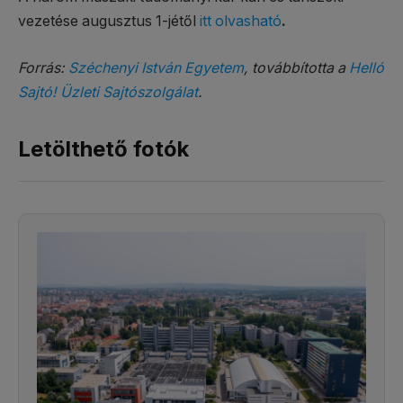
vezetése augusztus 1-jétől
itt olvasható
.
Forrás:
Széchenyi István Egyetem
, továbbította a
Helló
Sajtó! Üzleti Sajtószolgálat
.
Letölthető fotók