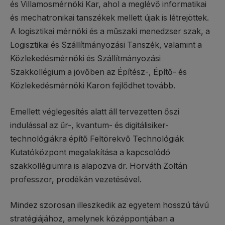
és Villamosmérnöki Kar, ahol a meglévő informatikai
és mechatronikai tanszékek mellett újak is létrejöttek.
A logisztikai mérnöki és a műszaki menedzser szak, a
Logisztikai és Szállítmányozási Tanszék, valamint a
Közlekedésmérnöki és Szállítmányozási
Szakkollégium a jövőben az Építész-, Építő- és
Közlekedésmérnöki Karon fejlődhet tovább.
Emellett véglegesítés alatt áll tervezetten őszi
indulással az űr-, kvantum- és digitálisiker-
technológiákra építő Feltörekvő Technológiák
Kutatóközpont megalakítása a kapcsolódó
szakkollégiumra is alapozva dr. Horváth Zoltán
professzor, prodékán vezetésével.
Mindez szorosan illeszkedik az egyetem hosszú távú
stratégiájához, amelynek középpontjában a