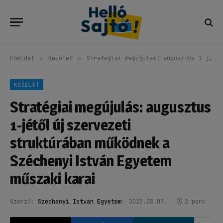
Főoldal
»
Közélet
»
Stratégiai megújulás: augusztus 1-jétől új szervezeti struktúrában működnek a Széchenyi István Egyetem műszaki karai
KÖZÉLET
Stratégiai megújulás: augusztus
1-jétől új szervezeti
struktúrában működnek a
Széchenyi István Egyetem
műszaki karai
Szerző:
Széchenyi István Egyetem
2025.08.07.
2 perc