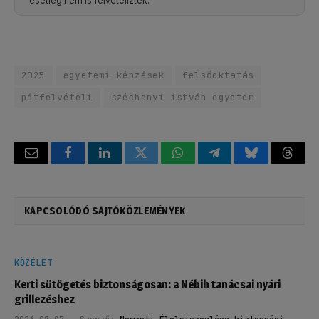
esetleg nem is felvételiztek.
2025
egyetemi képzések
felsőoktatás
pótfelvételi
széchenyi istván egyetem
Email
Facebook
LinkedIn
Twitter
WhatsApp
Telegram
Bluesky
Threa
KAPCSOLÓDÓ SAJTÓKÖZLEMÉNYEK
KÖZÉLET
Kerti sütögetés biztonságosan: a Nébih tanácsai nyári
grillezéshez