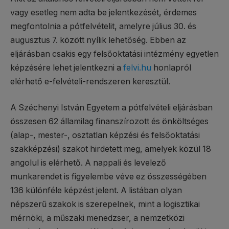
vagy esetleg nem adta be jelentkezését, érdemes
megfontolnia a pótfelvételit, amelyre július 30. és
augusztus 7. között nyílik lehetőség. Ebben az
eljárásban csakis egy felsőoktatási intézmény egyetlen
képzésére lehet jelentkezni a
felvi.hu
honlapról
elérhető e-felvételi-rendszeren keresztül.
A Széchenyi István Egyetem a pótfelvételi eljárásban
összesen 62 államilag finanszírozott és önköltséges
(alap-, mester-, osztatlan képzési és felsőoktatási
szakképzési) szakot hirdetett meg, amelyek közül 18
angolul is elérhető. A nappali és levelező
munkarendet is figyelembe véve ez összességében
136 különféle képzést jelent. A listában olyan
népszerű szakok is szerepelnek, mint a logisztikai
mérnöki, a műszaki menedzser, a nemzetközi