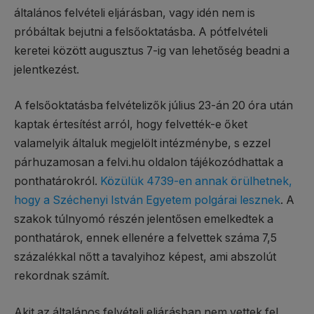
általános felvételi eljárásban, vagy idén nem is
próbáltak bejutni a felsőoktatásba. A pótfelvételi
keretei között augusztus 7-ig van lehetőség beadni a
jelentkezést.
A felsőoktatásba felvételizők július 23-án 20 óra után
kaptak értesítést arról, hogy felvették-e őket
valamelyik általuk megjelölt intézménybe, s ezzel
párhuzamosan a felvi.hu oldalon tájékozódhattak a
ponthatárokról.
Közülük 4739-en annak örülhetnek,
hogy a Széchenyi István Egyetem polgárai lesznek
. A
szakok túlnyomó részén jelentősen emelkedtek a
ponthatárok, ennek ellenére a felvettek száma 7,5
százalékkal nőtt a tavalyihoz képest, ami abszolút
rekordnak számít.
Akit az általános felvételi eljárásban nem vettek fel