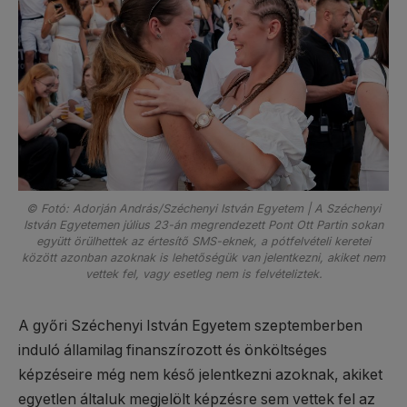
© Fotó: Adorján András/Széchenyi István Egyetem | A Széchenyi
István Egyetemen július 23-án megrendezett Pont Ott Partin sokan
együtt örülhettek az értesítő SMS-eknek, a pótfelvételi keretei
között azonban azoknak is lehetőségük van jelentkezni, akiket nem
vettek fel, vagy esetleg nem is felvételiztek.
A győri Széchenyi István Egyetem szeptemberben
induló államilag finanszírozott és önköltséges
képzéseire még nem késő jelentkezni azoknak, akiket
egyetlen általuk megjelölt képzésre sem vettek fel az