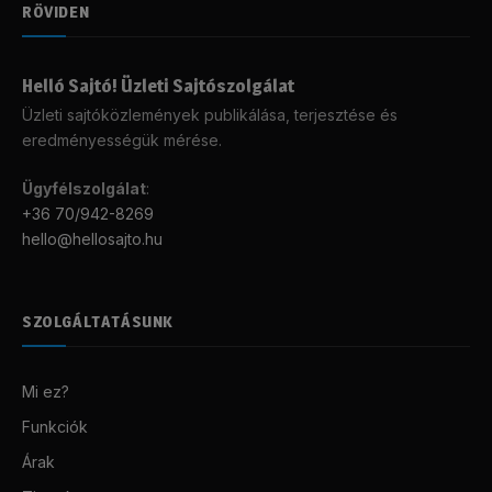
RÖVIDEN
Helló Sajtó! Üzleti Sajtószolgálat
Üzleti sajtóközlemények publikálása, terjesztése és
eredményességük mérése.
Ügyfélszolgálat
:
+36 70/942-8269
hello@hellosajto.hu
SZOLGÁLTATÁSUNK
Mi ez?
Funkciók
Árak