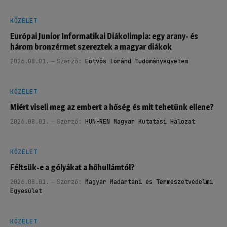
KÖZÉLET
Európai Junior Informatikai Diákolimpia: egy arany- és
három bronzérmet szereztek a magyar diákok
2026.08.01.
Szerző:
Eötvös Loránd Tudományegyetem
KÖZÉLET
Miért viseli meg az embert a hőség és mit tehetünk ellene?
2026.08.01.
Szerző:
HUN-REN Magyar Kutatási Hálózat
KÖZÉLET
Féltsük-e a gólyákat a hőhullámtól?
2026.08.01.
Szerző:
Magyar Madártani és Természetvédelmi
Egyesület
KÖZÉLET