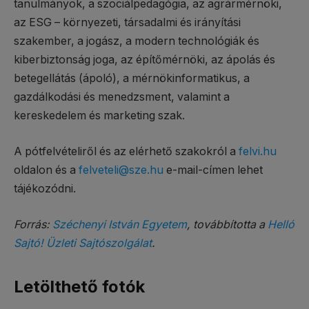
tanulmányok, a szociálpedagógia, az agrármérnöki,
az ESG – környezeti, társadalmi és irányítási
szakember, a jogász, a modern technológiák és
kiberbiztonság joga, az építőmérnöki, az ápolás és
betegellátás (ápoló), a mérnökinformatikus, a
gazdálkodási és menedzsment, valamint a
kereskedelem és marketing szak.
A pótfelvételiről és az elérhető szakokról a
felvi.hu
oldalon és a
felveteli@sze.hu
e-mail-címen lehet
tájékozódni.
Forrás:
Széchenyi István Egyetem
, továbbította a
Helló
Sajtó! Üzleti Sajtószolgálat
.
Letölthető fotók