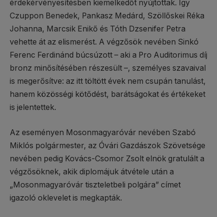
érdekérvényesítésben kiemelkedőt nyújtottak. Így
Czuppon Benedek, Pankasz Medárd, Szöllőskei Réka
Johanna, Marcsik Enikő és Tóth Dzsenifer Petra
vehette át az elismerést. A végzősök nevében Sinkó
Ferenc Ferdinánd búcsúzott – aki a Pro Auditorimus díj
bronz minősítésében részesült –, személyes szavaival
is megerősítve: az itt töltött évek nem csupán tanulást,
hanem közösségi kötődést, barátságokat és értékeket
is jelentettek.
Az eseményen Mosonmagyaróvár nevében Szabó
Miklós polgármester, az Óvári Gazdászok Szövetsége
nevében pedig Kovács-Csomor Zsolt elnök gratulált a
végzősöknek, akik diplomájuk átvétele után a
„Mosonmagyaróvár tiszteletbeli polgára” címet
igazoló oklevelet is megkapták.