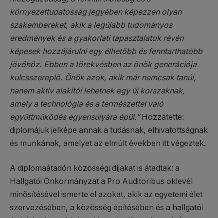
környezettudatosság jegyében képezzen olyan
szakembereket, akik a legújabb tudományos
eredmények és a gyakorlati tapasztalatok révén
képesek hozzájárulni egy élhetőbb és fenntarthatóbb
jövőhöz. Ebben a törekvésben az önök generációja
kulcsszereplő. Önök azok, akik már nemcsak tanúi,
hanem aktív alakítói lehetnek egy új korszaknak,
amely a technológia és a természettel való
együttműködés egyensúlyára épül.”
Hozzátette:
diplomájuk jelképe annak a tudásnak, elhivatottságnak
és munkának, amelyet az elmúlt években itt végeztek.
A diplomaátadón közösségi díjakat is átadtak: a
Hallgatói Önkormányzat a Pro Auditoribus oklevél
minősítésével ismerte el azokat, akik az egyetemi élet
szervezésében, a közösség építésében és a hallgatói