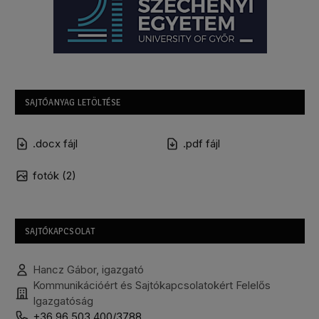
SAJTÓANYAG LETÖLTÉSE
.docx fájl
.pdf fájl
fotók (2)
SAJTÓKAPCSOLAT
Hancz Gábor, igazgató
Kommunikációért és Sajtókapcsolatokért Felelős
Igazgatóság
+36 96 503 400/3788