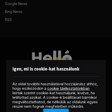
Google News
Bing News
RSS
Igen, mi is cookie-kat használunk
Az oldal további használatával hozzájárulsz ahhoz,
hogy eszközödön a
cookie tájékoztatónkban
leírtak szerint cookie-kat használjunk, kivéve, ha
letiltottad azokat. A cookie-k beállításait bármikor
megváltoztathatod, de nélkülük az oldalunk egyes
Facebook
LinkedIn
X
RSS
részei nem fognak megfelelően működni.
(Twitter)