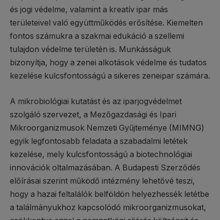
és jogi védelme, valamint a kreatív ipar más
területeivel való együttműködés erősítése. Kiemelten
fontos számukra a szakmai edukáció a szellemi
tulajdon védelme területén is. Munkásságuk
bizonyítja, hogy a zenei alkotások védelme és tudatos
kezelése kulcsfontosságú a sikeres zeneipar számára.
A mikrobiológiai kutatást és az iparjogvédelmet
szolgáló szervezet, a Mezőgazdasági és Ipari
Mikroorganizmusok Nemzeti Gyűjteménye (MIMNG)
egyik legfontosabb feladata a szabadalmi letétek
kezelése, mely kulcsfontosságú a biotechnológiai
innovációk oltalmazásában. A Budapesti Szerződés
előírásai szerint működő intézmény lehetővé teszi,
hogy a hazai feltalálók belföldön helyezhessék letétbe
a találmányukhoz kapcsolódó mikroorganizmusokat,