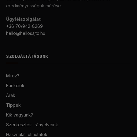
eredményességük mérése.
Ügyfélszolgálat
:
+36 70/942-8269
hello@hellosajto.hu
SZOLGÁLTATÁSUNK
Mi ez?
Funkciók
Árak
Tippek
Kik vagyunk?
Szerkesztési irányelveink
Használati útmutatók