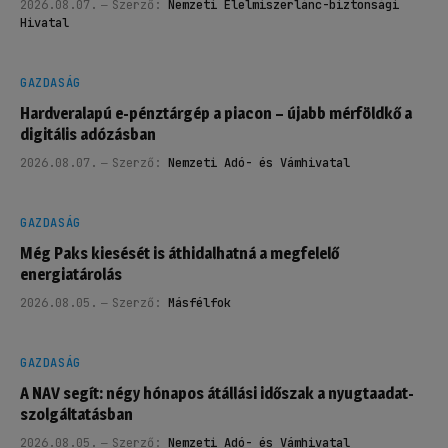
2026.08.07.
Szerző:
Nemzeti Élelmiszerlánc-biztonsági
Hivatal
GAZDASÁG
Hardveralapú e-pénztárgép a piacon – újabb mérföldkő a
digitális adózásban
2026.08.07.
Szerző:
Nemzeti Adó- és Vámhivatal
GAZDASÁG
Még Paks kiesését is áthidalhatná a megfelelő
energiatárolás
2026.08.05.
Szerző:
Másfélfok
GAZDASÁG
A NAV segít: négy hónapos átállási időszak a nyugtaadat-
szolgáltatásban
2026.08.05.
Szerző:
Nemzeti Adó- és Vámhivatal