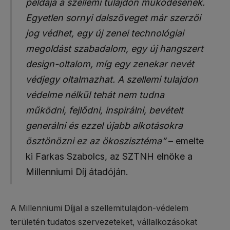
példája a szellemi tulajdon működésének.
Egyetlen sornyi dalszöveget már szerzői
jog védhet, egy új zenei technológiai
megoldást szabadalom, egy új hangszert
design-oltalom, míg egy zenekar nevét
védjegy oltalmazhat. A szellemi tulajdon
védelme nélkül tehát nem tudna
működni, fejlődni, inspirálni, bevételt
generálni és ezzel újabb alkotásokra
ösztönözni ez az ökoszisztéma”
– emelte
ki Farkas Szabolcs, az SZTNH elnöke a
Millenniumi Díj átadóján.
A Millenniumi Díjjal a szellemitulajdon-védelem
területén tudatos szervezeteket, vállalkozásokat