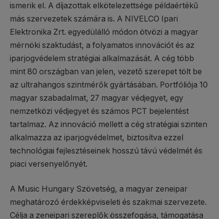
ismerik el. A díjazottak elkötelezettsége példaértékű
más szervezetek számára is. A NIVELCO Ipari
Elektronika Zrt. egyedülálló módon ötvözi a magyar
mérnöki szaktudást, a folyamatos innovációt és az
iparjogvédelem stratégiai alkalmazását. A cég több
mint 80 országban van jelen, vezető szerepet tölt be
az ultrahangos szintmérők gyártásában. Portfóliója 10
magyar szabadalmat, 27 magyar védjegyet, egy
nemzetközi védjegyet és számos PCT bejelentést
tartalmaz. Az innováció mellett a cég stratégiai szinten
alkalmazza az iparjogvédelmet, biztosítva ezzel
technológiai fejlesztéseinek hosszú távú védelmét és
piaci versenyelőnyét.
A Music Hungary Szövetség, a magyar zeneipar
meghatározó érdekképviseleti és szakmai szervezete.
Célja a zeneipari szereplők összefogása, támogatása