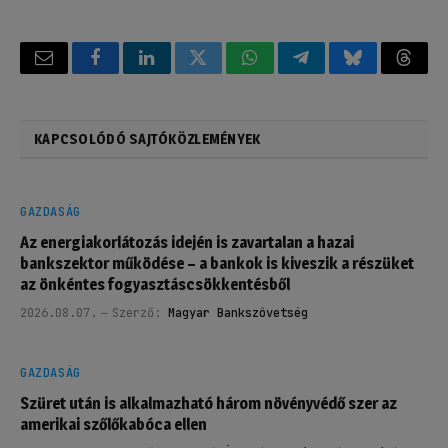
Email
Facebook
LinkedIn
Twitter
WhatsApp
Telegram
Bluesky
Threa
KAPCSOLÓDÓ SAJTÓKÖZLEMÉNYEK
GAZDASÁG
Az energiakorlátozás idején is zavartalan a hazai
bankszektor működése – a bankok is kiveszik a részüket
az önkéntes fogyasztáscsökkentésből
2026.08.07.
Szerző:
Magyar Bankszövetség
GAZDASÁG
Szüret után is alkalmazható három növényvédő szer az
amerikai szőlőkabóca ellen