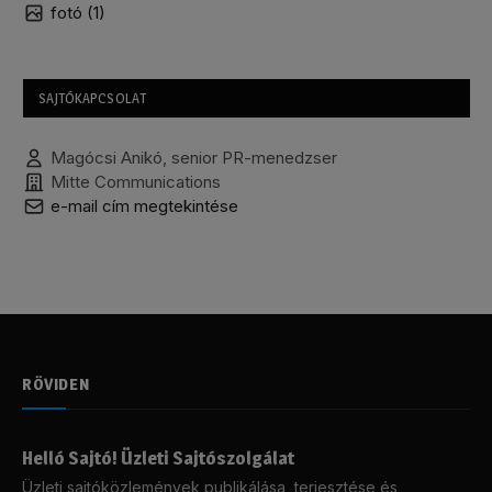
fotó (1)
SAJTÓKAPCSOLAT
Magócsi Anikó, senior PR-menedzser
Mitte Communications
e-mail cím megtekintése
RÖVIDEN
Helló Sajtó! Üzleti Sajtószolgálat
Üzleti sajtóközlemények publikálása, terjesztése és