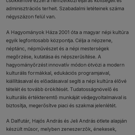
csökkentve ezzel a nemzetközi eljárás költségeit és
adminisztrációs terheit. Szabadalmi letéteinek száma
négyszázon felül van.
A Hagyományok Háza 2001 óta a magyar népi kultúra
egyik legfontosabb központja. Célja a népzene,
néptánc, népművészet és a népi mesterségek
megőrzése, kutatása és népszerűsítése. A
hagyományőrzést innovatív módon ötvözi a modern
kulturális formákkal, edukációs programjaival,
kiállításaival és előadásaival segíti a népi kultúra élővé
tételét és tovább örökítését. Tudatosságnövelő és
kulturális értékteremtő munkáját védjegyoltalmaival is
biztosítja, megerősítve piaci és szakmai jelenlétét.
A Dalfutár, Hajós András és Jeli András ötlete alapján
készült műsor, melyben zeneszerzők, énekesek,