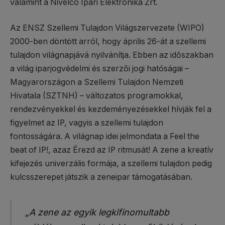
valamint a Nivelco Ipari Elektronika Zrt.
Az ENSZ Szellemi Tulajdon Világszervezete (WIPO)
2000-ben döntött arról, hogy április 26-át a szellemi
tulajdon világnapjává nyilvánítja. Ebben az időszakban
a világ iparjogvédelmi és szerzői jogi hatóságai –
Magyarországon a Szellemi Tulajdon Nemzeti
Hivatala (SZTNH) – változatos programokkal,
rendezvényekkel és kezdeményezésekkel hívják fel a
figyelmet az IP, vagyis a szellemi tulajdon
fontosságára. A világnap idei jelmondata a Feel the
beat of IP!, azaz Érezd az IP ritmusát! A zene a kreatív
kifejezés univerzális formája, a szellemi tulajdon pedig
kulcsszerepet játszik a zeneipar támogatásában.
„A zene az egyik legkifinomultabb