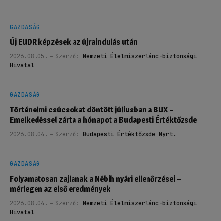
GAZDASÁG
Új EUDR képzések az újraindulás után
2026.08.05.
Szerző:
Nemzeti Élelmiszerlánc-biztonsági
Hivatal
GAZDASÁG
Történelmi csúcsokat döntött júliusban a BUX –
Emelkedéssel zárta a hónapot a Budapesti Értéktőzsde
2026.08.04.
Szerző:
Budapesti Értéktőzsde Nyrt.
GAZDASÁG
Folyamatosan zajlanak a Nébih nyári ellenőrzései –
mérlegen az első eredmények
2026.08.04.
Szerző:
Nemzeti Élelmiszerlánc-biztonsági
Hivatal