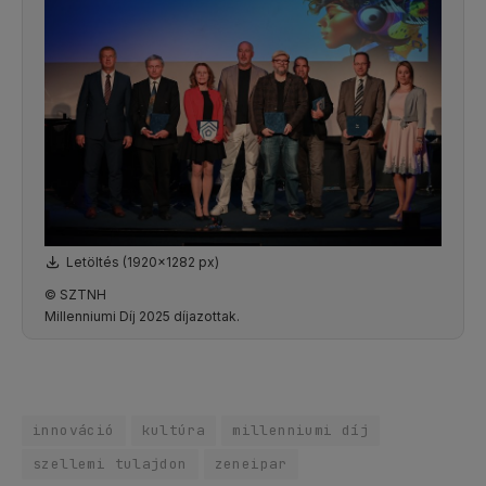
Letöltés (1920x1282 px)
© SZTNH
Millenniumi Díj 2025 díjazottak.
innováció
kultúra
millenniumi díj
szellemi tulajdon
zeneipar