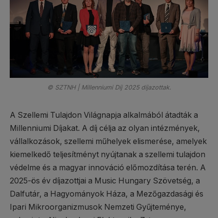
© SZTNH | Millenniumi Díj 2025 díjazottak.
A Szellemi Tulajdon Világnapja alkalmából átadták a
Millenniumi Díjakat. A díj célja az olyan intézmények,
vállalkozások, szellemi műhelyek elismerése, amelyek
kiemelkedő teljesítményt nyújtanak a szellemi tulajdon
védelme és a magyar innováció előmozdítása terén. A
2025-ös év díjazottjai a Music Hungary Szövetség, a
Dalfutár, a Hagyományok Háza, a Mezőgazdasági és
Ipari Mikroorganizmusok Nemzeti Gyűjteménye,