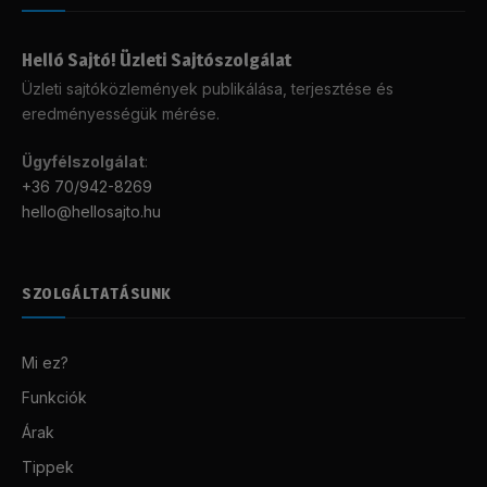
Helló Sajtó! Üzleti Sajtószolgálat
Üzleti sajtóközlemények publikálása, terjesztése és
eredményességük mérése.
Ügyfélszolgálat
:
+36 70/942-8269
hello@hellosajto.hu
SZOLGÁLTATÁSUNK
Mi ez?
Funkciók
Árak
Tippek