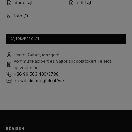
.docx fájl
.pdf fájl
fotó (1)
SAJTÓKAPCSOLAT
Hancz Gábor, igazgató
Kommunikációért és Sajtókapcsolatokért Felelős
Igazgatóság
+36 96 503 400/3788
e-mail cím megtekintése
RÖVIDEN