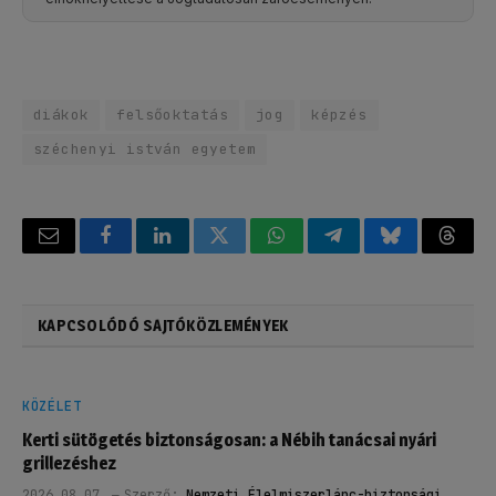
diákok
felsőoktatás
jog
képzés
széchenyi istván egyetem
Email
Facebook
LinkedIn
Twitter
WhatsApp
Telegram
Bluesky
Threa
KAPCSOLÓDÓ SAJTÓKÖZLEMÉNYEK
KÖZÉLET
Kerti sütögetés biztonságosan: a Nébih tanácsai nyári
grillezéshez
2026.08.07.
Szerző:
Nemzeti Élelmiszerlánc-biztonsági