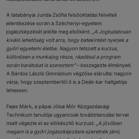
A tatabányai Jurida Zsófia felsőoktatási felvételi
jelentkezése során a Széchenyi-egyetem
jogászképzését jelölte meg elsőként.
„A Jogtudatosan
kiváló lehetőség volt arra, hogy betekintést nyerjek a
győri egyetemi életbe. Nagyon tetszett a kurzus,
különösen a munkajog része, ráadásul a program
során barátokat is szereztem”
– összegezte élményeit.
A Bárdos László Gimnázium végzőse elárulta: nagyon
várja, hogy szeptembertől ő is a Deák-kar hallgatója
lehessen.
Fejes Márk, a pápai Jókai Mór Közgazdasági
Technikum tanulója ugyancsak továbbtanulási tervei
miatt végezte el az előkészítő kurzust.
„A jövőben
magam is a győri jogászképzésre szeretnék járni,