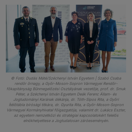
© Fotó: Dudás Máté/Széchenyi István Egyetem | Szabó Csaba
rendőr őrnagy, a Győr-Moson-Sopron Vármegyei Rendőr-
főkapitányság Bűnmegelőzési Osztályának vezetője, prof. dr. Smuk
Péter, a Széchenyi István Egyetem Deák Ferenc Állam- és
Jogtudományi Karának dékánja, dr. Tóth-Sipos Rita, a Győri
Ítélőtábla bírósági titkára, dr. Gyurita Rita, a Győr-Moson-Sopron
Vármegyei Kormányhivatal főigazgatója, valamint dr. Lukács Eszter,
az egyetem nemzetközi és stratégiai kapcsolatokért felelős
elnökhelyettese a Jogtudatosan záróeseményén.