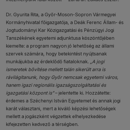
Dr. Gyurita Rita, a Győr-Moson-Sopron Vármegyei
Kormányhivatal főigazgatója, a Deák Ferenc Állam- és
Jogtudományi Kar Közigazgatási és Pénzügyi Jogi
Tanszékének egyetemi adjunktusa köszöntőjében
kiemelte: a program nagyon jó lehetőség az állami
szervek számára, hogy betekintést nyújtsanak
munkájukba az érdeklődő fiataloknak.
„A jogi
ismeretek bővítése mellett talán sikerült arra is
rávilágítanunk, hogy Győr nemcsak egyetemi város,
hanem igazi regionális igazságszolgáltatási és
igazgatási központ is”
– jelentette ki. Hozzátette:
érdemes a Széchenyi István Egyetemet és annak jogi
karát választani, mert a kiváló képzési lehetőségek
mellett a jogászként végzettek elhelyezkedése
kifejezetten kedvező a térségben.