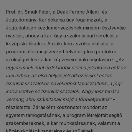
Prof. dr. Smuk Péter, a Deák Ferenc Állam- és
Jogtudományi Kar dékánja úgy fogalmazott, a
Jogtudatosan kezdeményezésnek minden résztvevője
nyertes, ahogy a kar, úgy a szakmai partnerek és a
középiskolások is. A diákokhoz szólva elárulta: a
program által megszerzett felvételi pluszpontokra
szükségük lesz a kar képzéseire való bejutáshoz.
„Az
egyetemünk iránt érdeklődők száma jelentősen nőtt az
idei évben, az első helyes jelentkezéseket nézve
tizenhat százalékos növekedést tapasztaltunk, a jogi
karra vetítve ez tizenkét százalék. Nagy lesz tehát a
verseny, ahol számítanak majd a többletpontok”
–
részletezte. Zárásként köszönetet mondott az
egyetem támogatásának, a program létrejöttét segítő
szakembereknek, a kar munkatársainak, valamint a
középiskolások tanárainak és szüleinek.