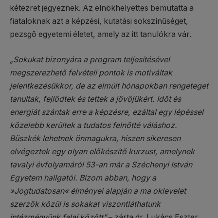
kétezret jegyeznek. Az elnökhelyettes bemutatta a
fiataloknak azt a képzési, kutatási sokszínűséget,
pezsgő egyetemi életet, amely az itt tanulókra vár.
„Sokukat bizonyára a program teljesítésével
megszerezhető felvételi pontok is motiváltak
jelentkezésükkor, de az elmúlt hónapokban rengeteget
tanultak, fejlődtek és tettek a jövőjükért. Időt és
energiát szántak erre a képzésre, ezáltal egy lépéssel
közelebb kerültek a tudatos felnőtté váláshoz.
Büszkék lehetnek önmagukra, hiszen sikeresen
elvégeztek egy olyan előkészítő kurzust, amelynek
tavalyi évfolyamáról 53-an már a Széchenyi István
Egyetem hallgatói. Bízom abban, hogy a
»Jogtudatosan« élményei alapján a ma oklevelet
szerzők közül is sokakat viszontláthatunk
intézményünk falai között”
– zárta dr. Lukács Eszter.