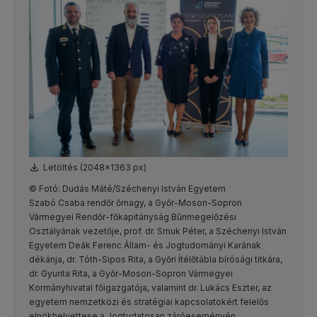
Letöltés (2048x1363 px)
© Fotó: Dudás Máté/Széchenyi István Egyetem
Szabó Csaba rendőr őrnagy, a Győr-Moson-Sopron
Vármegyei Rendőr-főkapitányság Bűnmegelőzési
Osztályának vezetője, prof. dr. Smuk Péter, a Széchenyi István
Egyetem Deák Ferenc Állam- és Jogtudományi Karának
dékánja, dr. Tóth-Sipos Rita, a Győri Ítélőtábla bírósági titkára,
dr. Gyurita Rita, a Győr-Moson-Sopron Vármegyei
Kormányhivatal főigazgatója, valamint dr. Lukács Eszter, az
egyetem nemzetközi és stratégiai kapcsolatokért felelős
elnökhelyettese a Jogtudatosan záróeseményén.