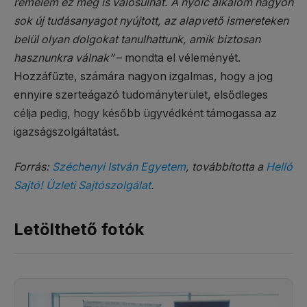
remélem ez meg is valósulhat. A nyolc alkalom nagyon
sok új tudásanyagot nyújtott, az alapvető ismereteken
belül olyan dolgokat tanulhattunk, amik biztosan
hasznunkra válnak”
– mondta el véleményét.
Hozzáfűzte, számára nagyon izgalmas, hogy a jog
ennyire szerteágazó tudományterület, elsődleges
célja pedig, hogy később ügyvédként támogassa az
igazságszolgáltatást.
Forrás:
Széchenyi István Egyetem
, továbbította a
Helló
Sajtó! Üzleti Sajtószolgálat
.
Letölthető fotók