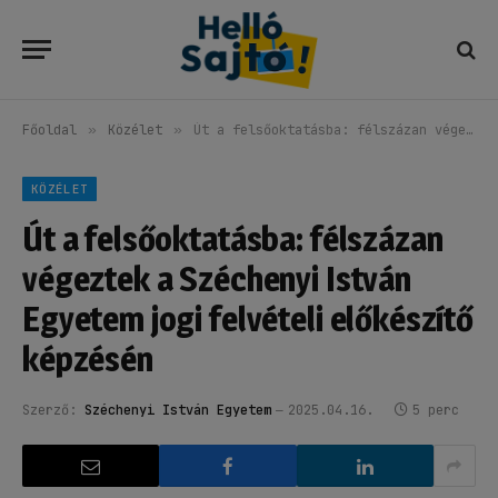
Főoldal
»
Közélet
»
Út a felsőoktatásba: félszázan végeztek a Széchenyi István Egyetem jogi felvételi előkészítő képzésén
KÖZÉLET
Út a felsőoktatásba: félszázan
végeztek a Széchenyi István
Egyetem jogi felvételi előkészítő
képzésén
Szerző:
Széchenyi István Egyetem
2025.04.16.
5 perc