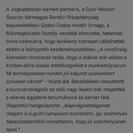
A Jogtudatosan kiemelt partnere, a Győr-Moson-
Sopron Vármegyei Rendőr-főkapitányság
képviseletében Szabó Csaba rendőr őrnagy, a
Bűnmegelőzési Osztály vezetője elmondta, hatalmas
öröm számukra, hogy tevékeny szerepet vállalhattak
ebben a hiánypótló kezdeményezésben.
„A rendőrség
kiemelten fontosnak tartja, hogy a diákok már ebben a
korban előre lássák lehetőségeiket a munkaerőpiacon.
Mi természetesen minden jól képzett szakembert
szívesen várunk
” – húzta alá. Beszédében rámutatott:
a kurzust elvégzők az első nagy lépést már megtették
a sikeres egyetemi tanulmányok és karrier felé.
Végezetül hangsúlyozta:
„Alapvégzettségemet
magam is a győri campuson szereztem, így személyes
tapasztalatomból mondhatom, hogy jó széchenyisnek
lenni.”