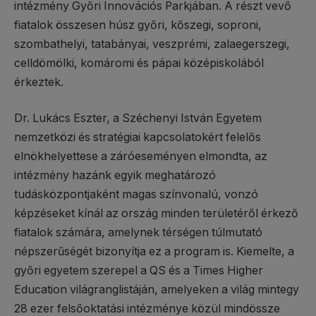
intézmény Győri Innovációs Parkjában. A részt vevő
fiatalok összesen húsz győri, kőszegi, soproni,
szombathelyi, tatabányai, veszprémi, zalaegerszegi,
celldömölki, komáromi és pápai középiskolából
érkeztek.
Dr. Lukács Eszter, a Széchenyi István Egyetem
nemzetközi és stratégiai kapcsolatokért felelős
elnökhelyettese a záróeseményen elmondta, az
intézmény hazánk egyik meghatározó
tudásközpontjaként magas színvonalú, vonzó
képzéseket kínál az ország minden területéről érkező
fiatalok számára, amelynek térségen túlmutató
népszerűségét bizonyítja ez a program is. Kiemelte, a
győri egyetem szerepel a QS és a Times Higher
Education világranglistáján, amelyeken a világ mintegy
28 ezer felsőoktatási intézménye közül mindössze