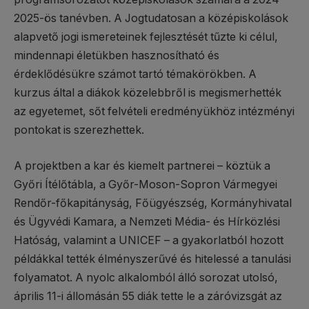
2025-ös tanévben. A Jogtudatosan a középiskolások
alapvető jogi ismereteinek fejlesztését tűzte ki célul,
mindennapi életükben hasznosítható és
érdeklődésükre számot tartó témakörökben. A
kurzus által a diákok közelebbről is megismerhették
az egyetemet, sőt felvételi eredményükhöz intézményi
pontokat is szerezhettek.
A projektben a kar és kiemelt partnerei – köztük a
Győri Ítélőtábla, a Győr-Moson-Sopron Vármegyei
Rendőr-főkapitányság, Főügyészség, Kormányhivatal
és Ügyvédi Kamara, a Nemzeti Média- és Hírközlési
Hatóság, valamint a UNICEF – a gyakorlatból hozott
példákkal tették élményszerűvé és hitelessé a tanulási
folyamatot. A nyolc alkalomból álló sorozat utolsó,
április 11-i állomásán 55 diák tette le a záróvizsgát az