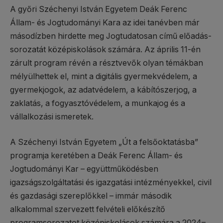
A győri Széchenyi István Egyetem Deák Ferenc
Állam- és Jogtudományi Kara az idei tanévben már
másodízben hirdette meg Jogtudatosan című előadás-
sorozatát középiskolások számára. Az április 11-én
zárult program révén a résztvevők olyan témákban
mélyülhettek el, mint a digitális gyermekvédelem, a
gyermekjogok, az adatvédelem, a kábítószerjog, a
zaklatás, a fogyasztóvédelem, a munkajog és a
vállalkozási ismeretek.
A Széchenyi István Egyetem „Út a felsőoktatásba”
programja keretében a Deák Ferenc Állam- és
Jogtudományi Kar – együttműködésben
igazságszolgáltatási és igazgatási intézményekkel, civil
és gazdasági szereplőkkel – immár második
alkalommal szervezett felvételi előkészítő
programsorozatot középiskolások számára a 2024–