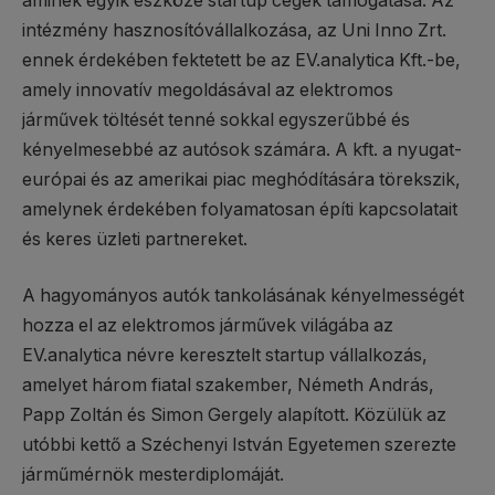
aminek egyik eszköze startup cégek támogatása. Az
intézmény hasznosítóvállalkozása, az Uni Inno Zrt.
ennek érdekében fektetett be az EV.analytica Kft.-be,
amely innovatív megoldásával az elektromos
járművek töltését tenné sokkal egyszerűbbé és
kényelmesebbé az autósok számára. A kft. a nyugat-
európai és az amerikai piac meghódítására törekszik,
amelynek érdekében folyamatosan építi kapcsolatait
és keres üzleti partnereket.
A hagyományos autók tankolásának kényelmességét
hozza el az elektromos járművek világába az
EV.analytica névre keresztelt startup vállalkozás,
amelyet három fiatal szakember, Németh András,
Papp Zoltán és Simon Gergely alapított. Közülük az
utóbbi kettő a Széchenyi István Egyetemen szerezte
járműmérnök mesterdiplomáját.