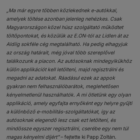
„Ma már egyre többen közlekednek e-autókkal,
amelyek töltése azonban jelenleg nehézkes. Csak
Magyarországon közel húsz szolgáltató működtet
töltőpontokat, és közülük az E.ON-tól az Lidlen át az
Aldiig sokféle cég megtalálható. Ha pedig elhagyjuk
az ország határait, még jóval több szereplővel
találkozunk a piacon. Az autósoknak mindegyikükhöz
külön applikációt kell letölteni, majd regisztrálni és
megadni az adatokat. Ráadásul ezek az appok
gyakran nem felhasználóbarátok, meglehetősen
kényelmetlenül használhatók. A mi ötletünk egy olyan
applikáció, amely egyfajta ernyőként egy helyre gyűjti
a különböző e-mobilitás-szolgáltatókat, így az
autósoknak elegendő lesz csak ezt letölteni, és
mindössze egyszer regisztrálni, cserébe egy nem túl
magas kényelmi díjért”
– fejtette ki Papp Zoltán.