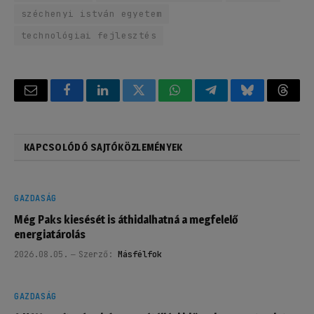
széchenyi istván egyetem
technológiai fejlesztés
Email
Facebook
LinkedIn
Twitter
WhatsApp
Telegram
Bluesky
Threa
KAPCSOLÓDÓ SAJTÓKÖZLEMÉNYEK
GAZDASÁG
Még Paks kiesését is áthidalhatná a megfelelő
energiatárolás
2026.08.05.
Szerző:
Másfélfok
GAZDASÁG