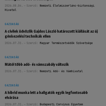
2026.08.04.
Szerző:
Nemzeti Élelmiszerlánc-biztonsági
Hivatal
GAZDASÁG
A civilek üdvözlik Gajdos László határozott kiállását az új
génkezelési technikák ellen
2026.07.31.
Szerző:
Magyar Természetvédők Szövetsége
GAZDASÁG
Mától több adó- és vámszabály változik
2026.07.31.
Szerző:
Nemzeti Adó- és Vámhivatal
GAZDASÁG
A hibrid munka lett a hallgatók egyik legfontosabb
elvárása
2026.07.31.
Szerző:
Budapesti Corvinus Egyetem