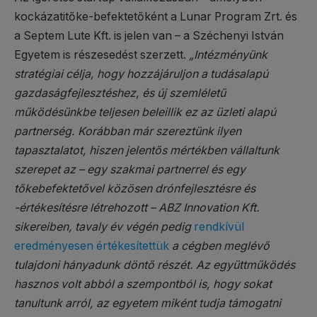
kockázatitőke-befektetőként a Lunar Program Zrt. és
a Septem Lute Kft. is jelen van – a Széchenyi István
Egyetem is részesedést szerzett.
„Intézményünk
stratégiai célja, hogy hozzájáruljon a tudásalapú
gazdaságfejlesztéshez, és új szemléletű
működésünkbe teljesen beleillik ez az üzleti alapú
partnerség. Korábban már szereztünk ilyen
tapasztalatot, hiszen jelentős mértékben vállaltunk
szerepet az – egy szakmai partnerrel és egy
tőkebefektetővel közösen drónfejlesztésre és
-értékesítésre létrehozott – ABZ Innovation Kft.
sikereiben, tavaly év végén pedig
rendkívül
eredményesen értékesítettük
a cégben meglévő
tulajdoni hányadunk döntő részét. Az együttműködés
hasznos volt abból a szempontból is, hogy sokat
tanultunk arról, az egyetem miként tudja támogatni