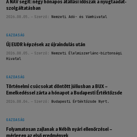
A NAV segít: négy hónapos átállási időszak a nyugtaadat-
szolgáltatásban
2026.08.05.
Szerző:
Nemzeti Adó- és Vámhivatal
GAZDASÁG
Új EUDR képzések az újraindulás után
2026.08.05.
Szerző:
Nemzeti Élelmiszerlánc-biztonsági
Hivatal
GAZDASÁG
Történelmi csúcsokat döntött júliusban a BUX –
Emelkedéssel zárta a hónapot a Budapesti Értéktőzsde
2026.08.04.
Szerző:
Budapesti Értéktőzsde Nyrt.
GAZDASÁG
Folyamatosan zajlanak a Nébih nyári ellenőrzései –
mérlegen az első eredmények