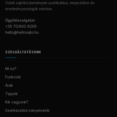
Üzleti sajtóközlemények publikálása, terjesztése és
eredményességük mérése.
Ügyfélszolgálat
:
+36 70/942-8269
hello@hellosajto.hu
SZOLGÁLTATÁSUNK
Mi ez?
Funkciók
Árak
Tippek
Kik vagyunk?
Szerkesztési irányelveink