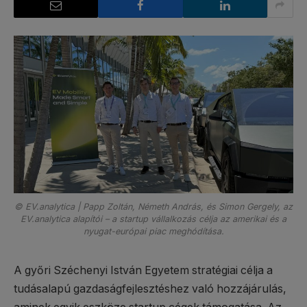
© EV.analytica | Papp Zoltán, Németh András, és Simon Gergely, az
EV.analytica alapítói – a startup vállalkozás célja az amerikai és a
nyugat-európai piac meghódítása.
A győri Széchenyi István Egyetem stratégiai célja a
tudásalapú gazdaságfejlesztéshez való hozzájárulás,