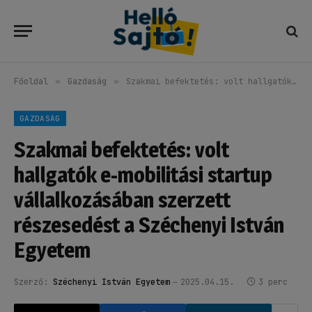
Főoldal
»
Gazdaság
»
Szakmai befektetés: volt hallgatók e-mobilitási startup vállalkozásában szerzett részesedést a Széchenyi István Egyetem
GAZDASÁG
Szakmai befektetés: volt
hallgatók e-mobilitási startup
vállalkozásában szerzett
részesedést a Széchenyi István
Egyetem
Szerző:
Széchenyi István Egyetem
2025.04.15.
3 perc