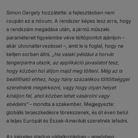
Simon Gergely hozzátette: a fejlesztésben nem
csupán ez a nóvum. A rendszer képes lesz arra, hogy
a rendszám megadása után, a jármű műszaki
paramétereit figyelembe véve töltőpontot ajánljon –
akár útvonaltervezéssel –, amit le is foglal, hogy ne
kelljen sorban állni.
„Ha valaki például a horvát
tengerpartra utazik, az applikáció javaslatot tesz,
hogy közben hol álljon majd meg tölteni. Még az is
beállítható ehhez, hogy hány százalékos töltöttséggel
szeretnénk megérkezni, vagy hogy olyan helyet
kínáljon fel, ahol közben lehet vásárolni vagy
ebédelni”
– mondta a szakember. Megjegyezte:
globális terjeszkedésre törekszenek, és öt éven belül
a teljes Európát és Észak-Amerikát szeretnék lefedni.
Az ígéretes startup vállalkozásban – amelyben