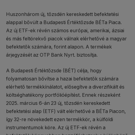
Huszonhárom új, tőzsdén kereskedett befektetési
alappal bővült a Budapesti Értéktőzsde BÉTa Piaca.
Az új ETF-ek révén számos európai, amerikai, ázsiai
és más feltörekvő piacok válnak elérhetővé a magyar
befektetők számára, forint alapon. A termékek
árjegyzését az OTP Bank Nyrt. biztosítja.
A Budapesti Értéktőzsde (BÉT) célja, hogy
folyamatosan bővítse a hazai befektetők számára
elérhető termékkínálatot, elősegítve a diverzifikált és
költséghatékony portfólióépítést. Ennek részeként
2025. március 6-án 23 új, tőzsdén kereskedett
befektetési alap (ETF) vált elérhetővé a BÉTa Piacon,
így 32-re növekedett ezen termékkör, a külföldi
instrumentumok köre. Az új ETF-ek révén a