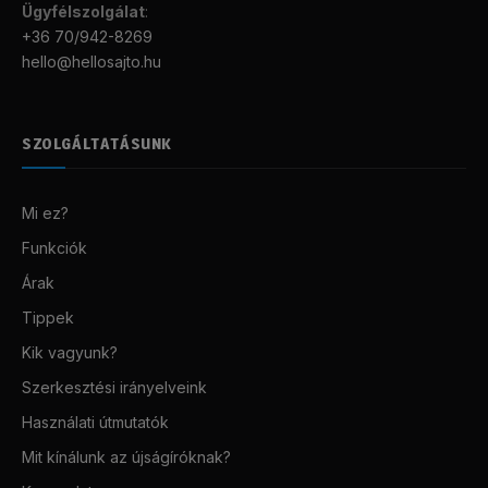
Ügyfélszolgálat
:
+36 70/942-8269
hello@hellosajto.hu
SZOLGÁLTATÁSUNK
Mi ez?
Funkciók
Árak
Tippek
Kik vagyunk?
Szerkesztési irányelveink
Használati útmutatók
Mit kínálunk az újságíróknak?