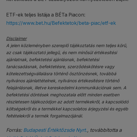
ETF-ek teljes listája a BÉTa Piacon:
https://www.bet.hu/Befektetok/beta-piac/etf-ek
Disclaimer
A jelen közleményben szereplő tájékoztatás nem teljes körű,
az csak tájékoztató jellegű, és nem minősül értékesítési
ajánlatnak, befektetési ajánlásnak, befektetési
tanácsadásnak, befektetésre, szerződéskötésre vagy
kötelezettségvállalásra történő ösztönzésnek, továbbá
nyilvános ajánlattételnek, nyilvános értékesítésre történő
felajánlásnak, illetve kereskedelmi kommunikációnak sem. A
befektetési döntések meghozatala előtt minden esetben
részletesen tájékozódjon az adott termékekről, a kapcsolódó
költségekről és a termékkel kapcsolatos árjegyzési és egyéb
feltételekről a termék forgalmazójánál.
Forrás:
Budapesti Értéktőzsde Nyrt.
, továbbította a