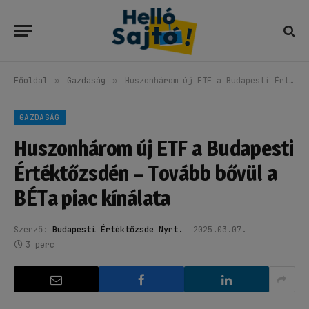
Főoldal
»
Gazdaság
»
Huszonhárom új ETF a Budapesti Értéktőzsdén – Tovább bővül a BÉTa piac kínálata
GAZDASÁG
Huszonhárom új ETF a Budapesti
Értéktőzsdén – Tovább bővül a
BÉTa piac kínálata
Szerző:
Budapesti Értéktőzsde Nyrt.
2025.03.07.
3 perc