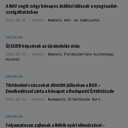
A NAV segít: négy hónapos átállási időszak a nyugtaadat-
szolgáltatásban
2026.08.05.
Szerző:
Nemzeti Adó- és Vámhivatal
GAZDASÁG
Új EUDR képzések az újraindulás után
2026.08.05.
Szerző:
Nemzeti Élelmiszerlánc-biztonsági
Hivatal
GAZDASÁG
Történelmi csúcsokat döntött júliusban a BUX –
Emelkedéssel zárta a hónapot a Budapesti Értéktőzsde
2026.08.04.
Szerző:
Budapesti Értéktőzsde Nyrt.
GAZDASÁG
Folyamatosan zajlanak a Nébih nyári ellenőrzései –