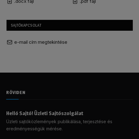
.docx fájl
.pdf fájl
SAJTÓKAPCSOLAT
e-mail cím megtekintése
RÖVIDEN
Helló Sajtó! Üzleti Sajtószolgálat
Üzleti sajtóközlemények publikálása, terjesztése és
eredményességük mérése.