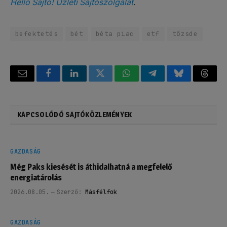
Helló Sajtó! Üzleti Sajtószolgálat
.
befektetés
bét
béta piac
etf
tőzsde
Email
Facebook
LinkedIn
Twitter
WhatsApp
Telegram
Bluesky
Threa
KAPCSOLÓDÓ SAJTÓKÖZLEMÉNYEK
GAZDASÁG
Még Paks kiesését is áthidalhatná a megfelelő
energiatárolás
2026.08.05.
Szerző:
Másfélfok
GAZDASÁG