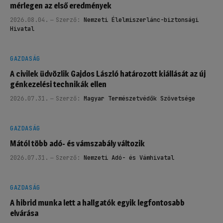
mérlegen az első eredmények
2026.08.04.
Szerző:
Nemzeti Élelmiszerlánc-biztonsági
Hivatal
GAZDASÁG
A civilek üdvözlik Gajdos László határozott kiállását az új
génkezelési technikák ellen
2026.07.31.
Szerző:
Magyar Természetvédők Szövetsége
GAZDASÁG
Mától több adó- és vámszabály változik
2026.07.31.
Szerző:
Nemzeti Adó- és Vámhivatal
GAZDASÁG
A hibrid munka lett a hallgatók egyik legfontosabb
elvárása