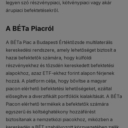
legyen szó részvénypiaci, kötvénypiaci vagy akár
árupiaci befektetésekről.
A BÉTa Piacról
A BÉTa Piac a Budapesti Értéktőzsde multilaterális
kereskedési rendszere, amely lehetőséget biztosít a
hazai befektetők számára, hogy külföldi
részvényekhez és tőzsdén kereskedett befektetési
alapokhoz, azaz ETF-ekhez forint alapon férjenek
hozzá. A platform célja, hogy bővítse a magyar
piacon elérhető befektetési lehetőségeket, ezáltal
elősegítve a diverzifikált portfóliók kialakítását. A BÉTa
Piacon elérhető termékek a befektetők számára
egyszerű és költséghatékony hozzáférést
biztosítanak a nemzetközi piacokhoz, miközben a
kereskedés a BÉT szabályozott környezetében zajlik.