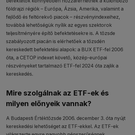
befektetők könnyebben hozzáférhetnek a különböző
földrajzi régiók – Európa, Ázsia, Amerika, valamint a
fejlődő és feltörekvő piacok – részvényindexeihez,
továbbá lehetőségük nyílik az egyes szektorok
teljesítményére építő befektetésekre is. A tőzsde
szabályozott piacán is elérhetőek a tőzsdén
kereskedett befektetési alapok: a BUX ETF-fel 2006
óta, a CETOP indexet követő, közép-európai
részvényeket tartalmazó ETF-fel 2024 óta zajlik a
kereskedés.
Mire szolgálnak az ETF-ek és
milyen előnyeik vannak?
A Budapesti Értéktőzsde 2006. december 3. óta nyújt
kereskedési lehetőséget az ETF-ekkel. Az ETF-ek
világszerte egyre nagyobb népszerűségnek