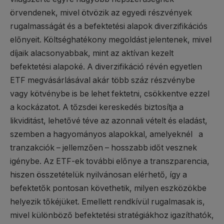
örvendenek, mivel ötvözik az egyedi részvények
rugalmasságát és a befektetési alapok diverzifikációs
előnyeit. Költséghatékony megoldást jelentenek, mivel
díjaik alacsonyabbak, mint az aktívan kezelt
befektetési alapoké. A diverzifikáció révén egyetlen
ETF megvásárlásával akár több száz részvénybe
vagy kötvénybe is be lehet fektetni, csökkentve ezzel
a kockázatot. A tőzsdei kereskedés biztosítja a
likviditást, lehetővé téve az azonnali vételt és eladást,
szemben a hagyományos alapokkal, amelyeknél a
tranzakciók – jellemzően – hosszabb időt vesznek
igénybe. Az ETF-ek további előnye a transzparencia,
hiszen összetételük nyilvánosan elérhető, így a
befektetők pontosan követhetik, milyen eszközökbe
helyezik tőkéjüket. Emellett rendkívül rugalmasak is,
mivel különböző befektetési stratégiákhoz igazíthatók,