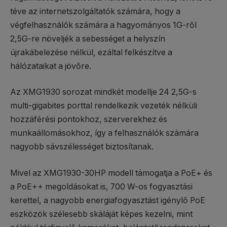
téve az internetszolgáltatók számára, hogy a
végfelhasználók számára a hagyományos 1G-ről
2,5G-re növeljék a sebességet a helyszín
újrakábelezése nélkül, ezáltal felkészítve a
hálózataikat a jövőre.
Az XMG1930 sorozat mindkét modellje 24 2,5G-s
multi-gigabites porttal rendelkezik vezeték nélküli
hozzáférési pontokhoz, szerverekhez és
munkaállomásokhoz, így a felhasználók számára
nagyobb sávszélességet biztosítanak.
Mivel az XMG1930-30HP modell támogatja a PoE+ és
a PoE++ megoldásokat is, 700 W-os fogyasztási
kerettel, a nagyobb energiafogyasztást igénylő PoE
eszközök szélesebb skáláját képes kezelni, mint