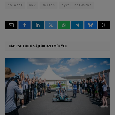
hálózat
kkv
switch
zyxel networks
Email
Facebook
LinkedIn
Twitter
WhatsApp
Telegram
Bluesky
Threa
KAPCSOLÓDÓ SAJTÓKÖZLEMÉNYEK