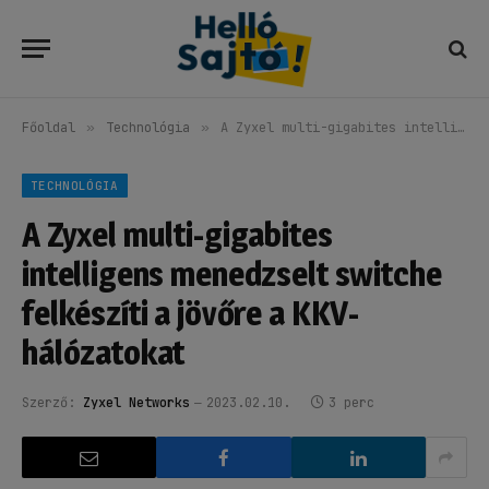
Főoldal
»
Technológia
»
A Zyxel multi-gigabites intelligens menedzselt switche felkészíti a jövőre a KKV-hálózatokat
TECHNOLÓGIA
A Zyxel multi-gigabites
intelligens menedzselt switche
felkészíti a jövőre a KKV-
hálózatokat
Szerző:
Zyxel Networks
2023.02.10.
3 perc