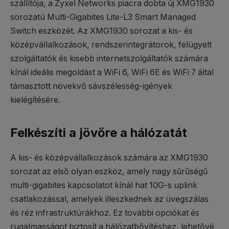
szállítója, a Zyxel Networks piacra dobta új XMG1930
sorozatú Multi-Gigabites Lite-L3 Smart Managed
Switch eszközét. Az XMG1930 sorozat a kis- és
középvállalkozások, rendszerintegrátorok, felügyelt
szolgáltatók és kisebb internetszolgáltatók számára
kínál ideális megoldást a WiFi 6, WiFi 6E és WiFi 7 által
támasztott növekvő sávszélesség-igények
kielégítésére.
Felkészíti a jövőre a hálózatát
A kis- és középvállalkozások számára az XMG1930
sorozat az első olyan eszköz, amely nagy sűrűségű
multi-gigabites kapcsolatot kínál hat 10G-s uplink
csatlakozással, amelyek illeszkednek az üvegszálas
és réz infrastruktúrákhoz. Ez további opciókat és
rugalmasságot biztosít a hálózatbővítéshez, lehetővé