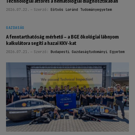
Technológiai áttörés a hematológiai diagnosztikában
2026.07.22.
Szerző:
Eötvös Loránd Tudományegyetem
GAZDASÁG
A fenntarthatóság mérhető – a BGE ökológiai lábnyom
kalkulátora segíti a hazai KKV-kat
2026.07.21.
Szerző:
Budapesti Gazdaságtudományi Egyetem