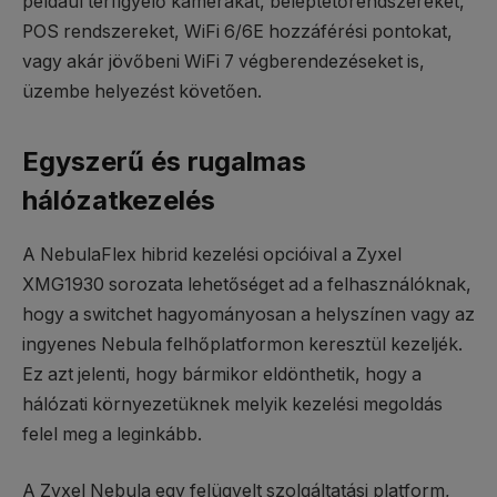
például térfigyelő kamerákat, beléptetőrendszereket,
POS rendszereket, WiFi 6/6E hozzáférési pontokat,
vagy akár jövőbeni WiFi 7 végberendezéseket is,
üzembe helyezést követően.
Egyszerű és rugalmas
hálózatkezelés
A NebulaFlex hibrid kezelési opcióival a Zyxel
XMG1930 sorozata lehetőséget ad a felhasználóknak,
hogy a switchet hagyományosan a helyszínen vagy az
ingyenes Nebula felhőplatformon keresztül kezeljék.
Ez azt jelenti, hogy bármikor eldönthetik, hogy a
hálózati környezetüknek melyik kezelési megoldás
felel meg a leginkább.
A Zyxel Nebula egy felügyelt szolgáltatási platform,