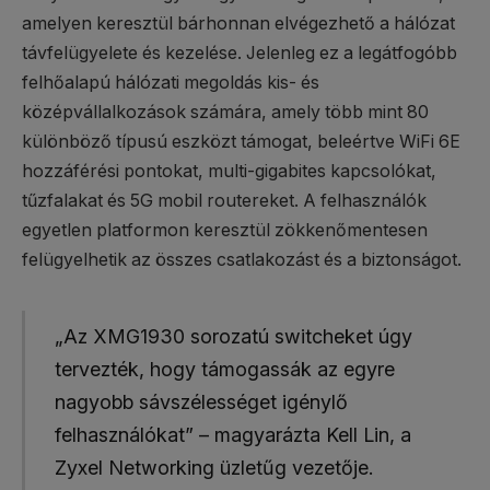
amelyen keresztül bárhonnan elvégezhető a hálózat
távfelügyelete és kezelése. Jelenleg ez a legátfogóbb
felhőalapú hálózati megoldás kis- és
középvállalkozások számára, amely több mint 80
különböző típusú eszközt támogat, beleértve WiFi 6E
hozzáférési pontokat, multi-gigabites kapcsolókat,
tűzfalakat és 5G mobil routereket. A felhasználók
egyetlen platformon keresztül zökkenőmentesen
felügyelhetik az összes csatlakozást és a biztonságot.
„Az XMG1930 sorozatú switcheket úgy
tervezték, hogy támogassák az egyre
nagyobb sávszélességet igénylő
felhasználókat” – magyarázta Kell Lin, a
Zyxel Networking üzletűg vezetője.