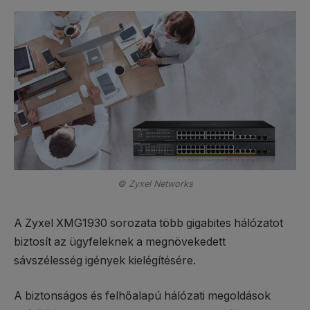
© Zyxel Networks
A Zyxel XMG1930 sorozata több gigabites hálózatot
biztosít az ügyfeleknek a megnövekedett
sávszélesség igények kielégítésére.
A biztonságos és felhőalapú hálózati megoldások