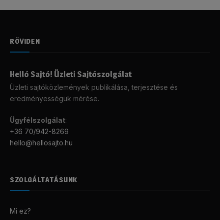
RÖVIDEN
Helló Sajtó! Üzleti Sajtószolgálat
Üzleti sajtóközlemények publikálása, terjesztése és
eredményességük mérése.
Ügyfélszolgálat
:
+36 70/942-8269
hello@hellosajto.hu
SZOLGÁLTATÁSUNK
Mi ez?