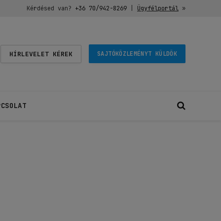
Kérdésed van?
+36 70/942-8269
|
Ügyfélportál
»
HÍRLEVELET KÉREK
SAJTÓKÖZLEMÉNYT KÜLDÖK
PCSOLAT