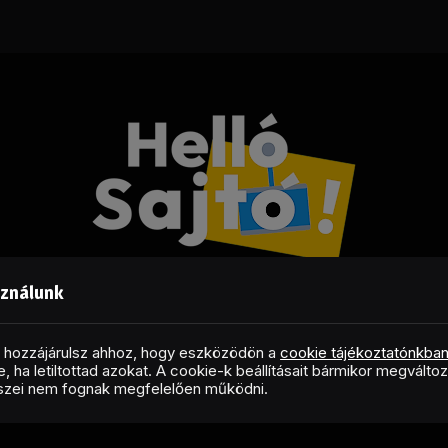
sználunk
Facebook
LinkedIn
X
RSS
(Twitter)
al hozzájárulsz ahhoz, hogy eszközödön a
cookie tájékoztatónkba
, ha letiltottad azokat. A cookie-k beállításait bármikor megválto
Copyright © 2026 Helló Sajtó! Üzleti Sajtószolgálat
észei nem fognak megfelelően működni.