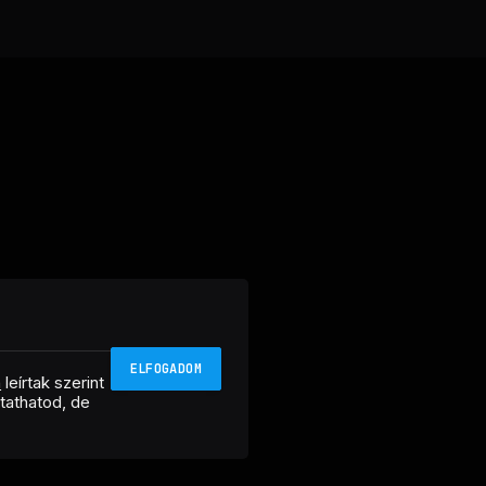
ELFOGADOM
n
leírtak szerint
ztathatod, de