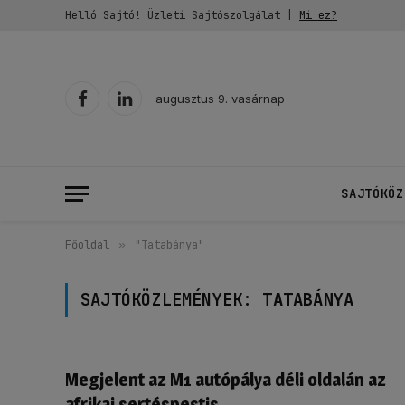
Helló Sajtó! Üzleti Sajtószolgálat |
Mi ez?
augusztus 9. vasárnap
Facebook
LinkedIn
SAJTÓKÖZ
Főoldal
»
"Tatabánya"
SAJTÓKÖZLEMÉNYEK:
TATABÁNYA
Megjelent az M1 autópálya déli oldalán az
afrikai sertéspestis