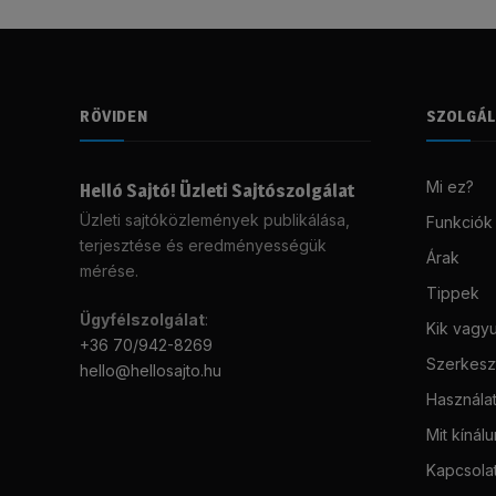
RÖVIDEN
SZOLGÁ
Mi ez?
Helló Sajtó! Üzleti Sajtószolgálat
Üzleti sajtóközlemények publikálása,
Funkciók
terjesztése és eredményességük
Árak
mérése.
Tippek
Ügyfélszolgálat
:
Kik vagy
+36 70/942-8269
Szerkeszt
hello@hellosajto.hu
Használat
Mit kínál
Kapcsola