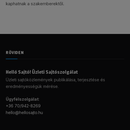
kaphatnak a szakemberektől.
RÖVIDEN
Helló Sajtó! Üzleti Sajtószolgálat
Üzleti sajtóközlemények publikálása, terjesztése és
eredményességük mérése.
Ügyfélszolgálat
:
+36 70/942-8269
hello@hellosajto.hu