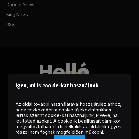
Google News
Bing News
RSS
Igen, mi is cookie-kat használunk
Az oldal további használatával hozzájárulsz ahhoz,
hogy eszközödön a
cookie tájékoztatónkban
leírtak szerint cookie-kat használjunk, kivéve, ha
letiltottad azokat. A cookie-k beállításait bármikor
megváltoztathatod, de nélkülük az oldalunk egyes
Facebook
LinkedIn
X
RSS
részei nem fognak megfelelően működni.
(Twitter)