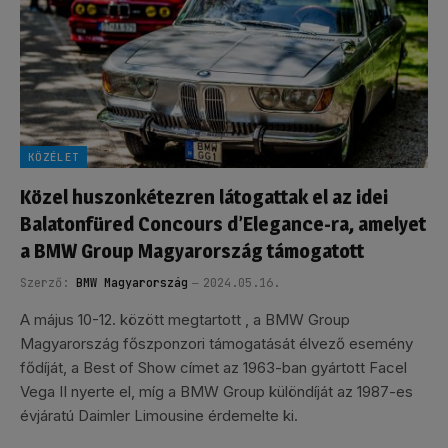
KÖZÉLET
Közel huszonkétezren látogattak el az idei
Balatonfüred Concours d’Elegance-ra, amelyet
a BMW Group Magyarország támogatott
Szerző:
BMW Magyarország
2024.05.16.
A május 10-12. között megtartott , a BMW Group
Magyarország főszponzori támogatását élvező esemény
fődíját, a Best of Show címet az 1963-ban gyártott Facel
Vega II nyerte el, míg a BMW Group különdíját az 1987-es
évjáratú Daimler Limousine érdemelte ki.