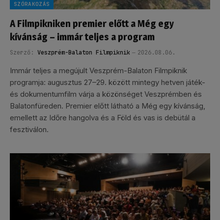
SZÓRAKOZÁS
A Filmpikniken premier előtt a Még egy
kívánság – immár teljes a program
Szerző:
Veszprém-Balaton Filmpiknik
2026.08.06.
Immár teljes a megújult Veszprém-Balaton Filmpiknik
programja: augusztus 27–29. között mintegy hetven játék-
és dokumentumfilm várja a közönséget Veszprémben és
Balatonfüreden. Premier előtt látható a Még egy kívánság,
emellett az Időre hangolva és a Föld és vas is debütál a
fesztiválon.