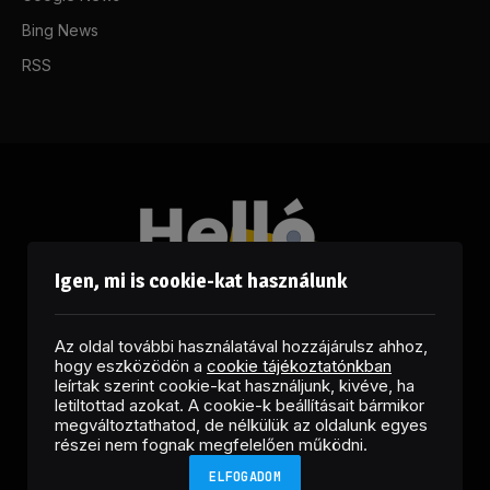
Bing News
RSS
Igen, mi is cookie-kat használunk
Az oldal további használatával hozzájárulsz ahhoz,
hogy eszközödön a
cookie tájékoztatónkban
leírtak szerint cookie-kat használjunk, kivéve, ha
letiltottad azokat. A cookie-k beállításait bármikor
megváltoztathatod, de nélkülük az oldalunk egyes
Facebook
LinkedIn
X
RSS
részei nem fognak megfelelően működni.
(Twitter)
ELFOGADOM
Copyright © 2026 Helló Sajtó! Üzleti Sajtószolgálat