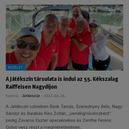
KÖZÉLET
A Játékszín társulata is indul az 55. Kékszalag
Raiffeisen Nagydíjon
Szerző:
Játékszín
2023.06.26.
A Játékszín színeiben Bank Tamás, Szerednyey Béla, Nagy
Sándor és Barabás Kiss Zoltán, „vendégművészként”
pedig Zavaros Eszter operaénekes és Zenthe Ferenc
Golyó vesz részt a megmérettetésen.