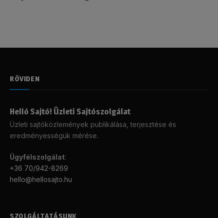
RÖVIDEN
Helló Sajtó! Üzleti Sajtószolgálat
Üzleti sajtóközlemények publikálása, terjesztése és
eredményességük mérése.
Ügyfélszolgálat
:
+36 70/942-8269
hello@hellosajto.hu
SZOLGÁLTATÁSUNK