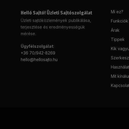
Mi ez?
Helló Sajtó! Üzleti Sajtószolgálat
Üzleti sajtóközlemények publikálása,
Funkciók
terjesztése és eredményességük
Árak
mérése.
Tippek
Ügyfélszolgálat
:
Kik vagy
+36 70/942-8269
Szerkeszt
hello@hellosajto.hu
Használat
Mit kínál
Kapcsola