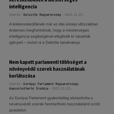
intelligencia
Szerző:
Deloitte Magyarország
2023.11.23.
A kiskereskedőknek már az idei ünnepi időszakban
érdemes megfontolniuk, hogy a mesterséges
intelligencia segítségével elégítsék ki vásárlóik
igényeit – mutat rá a Deloitte tanulmánya.
Nem kapott parlamenti többséget a
növényvédő szerek használatának
korlátozása
Szerző:
Európai Parlament Magyarországi
Kapcsolattartó Irodája
2023.11.23.
Az Európai Parlament gyakorlatilag elutasította a
növényvédő szerek fenntartható használatáról szóló
javaslatot.