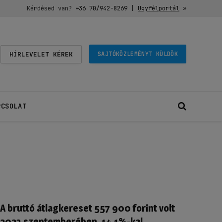
Kérdésed van?
+36 70/942-8269
|
Ügyfélportál
»
HÍRLEVELET KÉREK
SAJTÓKÖZLEMÉNYT KÜLDÖK
PCSOLAT
A bruttó átlagkereset 557 900 forint volt
2023 szeptemberében, 14,1%-kal