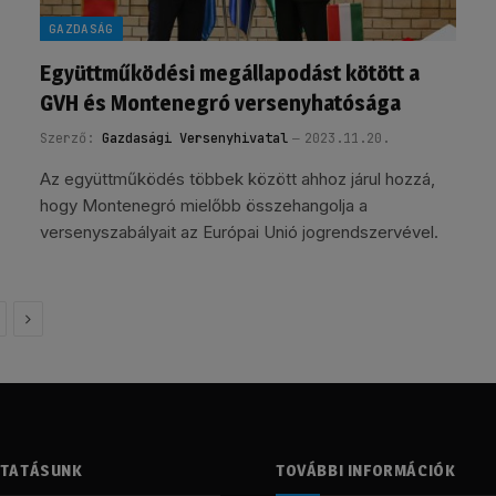
GAZDASÁG
Együttműködési megállapodást kötött a
GVH és Montenegró versenyhatósága
Szerző:
Gazdasági Versenyhivatal
2023.11.20.
Az együttműködés többek között ahhoz járul hozzá,
hogy Montenegró mielőbb összehangolja a
versenyszabályait az Európai Unió jogrendszervével.
Következő
LTATÁSUNK
TOVÁBBI INFORMÁCIÓK