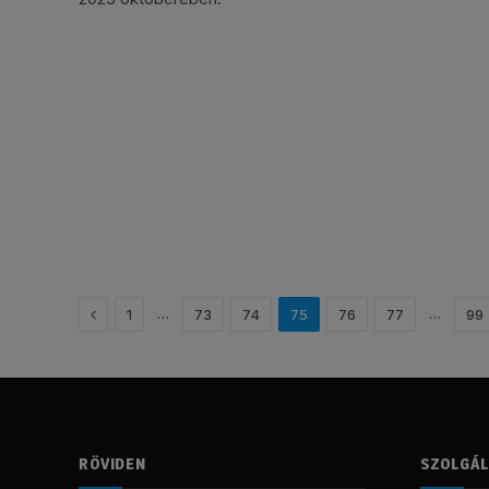
Előző
…
…
1
73
74
75
76
77
99
RÖVIDEN
SZOLGÁ