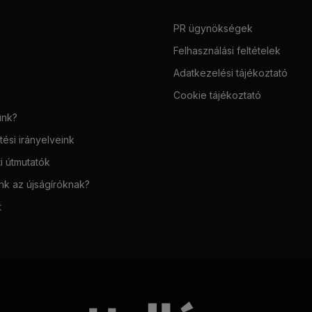
PR ügynökségek
Felhasználási feltételek
Adatkezelési tájékoztató
Cookie tájékoztató
unk?
ési irányelveink
i útmutatók
unk az újságíróknak?
t