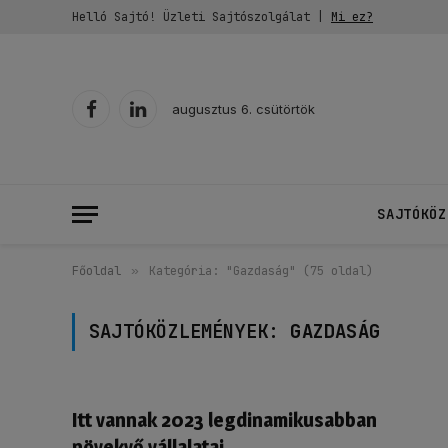
Helló Sajtó! Üzleti Sajtószolgálat |
Mi ez?
augusztus 6. csütörtök
Facebook
LinkedIn
SAJTÓKÖZ
Főoldal
»
Kategória: "Gazdaság" (75 oldal)
SAJTÓKÖZLEMÉNYEK:
GAZDASÁG
Itt vannak 2023 legdinamikusabban
növekvő vállalatai