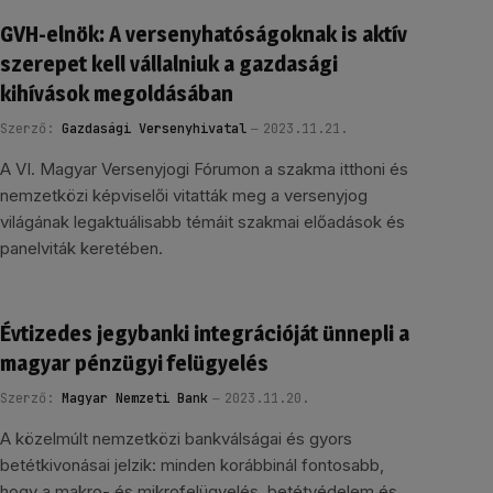
GVH-elnök: A versenyhatóságoknak is aktív
szerepet kell vállalniuk a gazdasági
kihívások megoldásában
Szerző:
Gazdasági Versenyhivatal
2023.11.21.
A VI. Magyar Versenyjogi Fórumon a szakma itthoni és
nemzetközi képviselői vitatták meg a versenyjog
világának legaktuálisabb témáit szakmai előadások és
panelviták keretében.
Évtizedes jegybanki integrációját ünnepli a
magyar pénzügyi felügyelés
Szerző:
Magyar Nemzeti Bank
2023.11.20.
A közelmúlt nemzetközi bankválságai és gyors
betétkivonásai jelzik: minden korábbinál fontosabb,
hogy a makro- és mikrofelügyelés, betétvédelem és