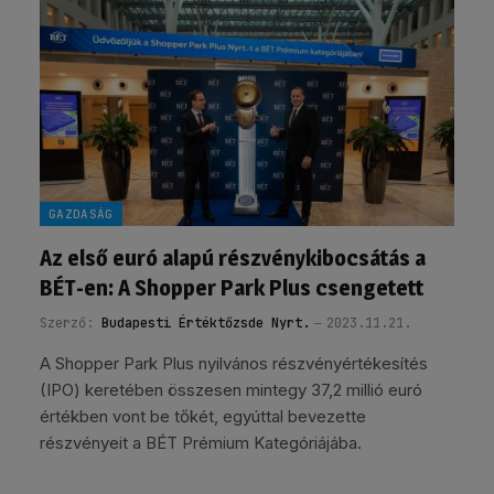
GAZDASÁG
Az első euró alapú részvénykibocsátás a
BÉT-en: A Shopper Park Plus csengetett
Szerző:
Budapesti Értéktőzsde Nyrt.
2023.11.21.
A Shopper Park Plus nyilvános részvényértékesítés
(IPO) keretében összesen mintegy 37,2 millió euró
értékben vont be tőkét, egyúttal bevezette
részvényeit a BÉT Prémium Kategóriájába.