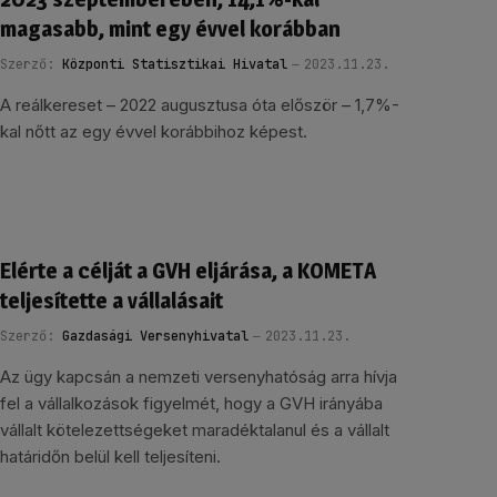
magasabb, mint egy évvel korábban
Szerző:
Központi Statisztikai Hivatal
2023.11.23.
A reálkereset – 2022 augusztusa óta először – 1,7%-
kal nőtt az egy évvel korábbihoz képest.
Elérte a célját a GVH eljárása, a KOMETA
teljesítette a vállalásait
Szerző:
Gazdasági Versenyhivatal
2023.11.23.
Az ügy kapcsán a nemzeti versenyhatóság arra hívja
fel a vállalkozások figyelmét, hogy a GVH irányába
vállalt kötelezettségeket maradéktalanul és a vállalt
határidőn belül kell teljesíteni.