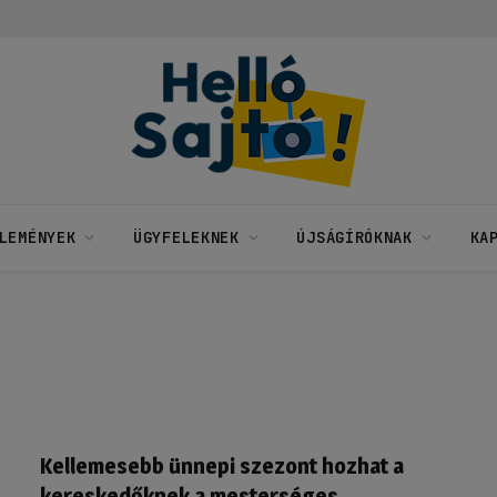
LEMÉNYEK
ÜGYFELEKNEK
ÚJSÁGÍRÓKNAK
KA
Kellemesebb ünnepi szezont hozhat a
kereskedőknek a mesterséges