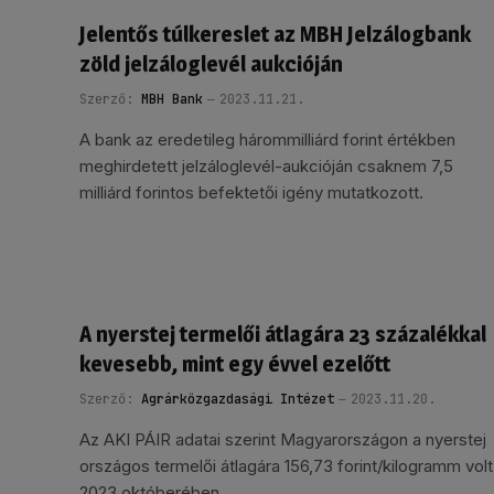
Jelentős túlkereslet az MBH Jelzálogbank
zöld jelzáloglevél aukcióján
Szerző:
MBH Bank
2023.11.21.
A bank az eredetileg hárommilliárd forint értékben
meghirdetett jelzáloglevél-aukcióján csaknem 7,5
milliárd forintos befektetői igény mutatkozott.
A nyerstej termelői átlagára 23 százalékkal
kevesebb, mint egy évvel ezelőtt
Szerző:
Agrárközgazdasági Intézet
2023.11.20.
Az AKI PÁIR adatai szerint Magyarországon a nyerstej
országos termelői átlagára 156,73 forint/kilogramm volt
2023 októberében.