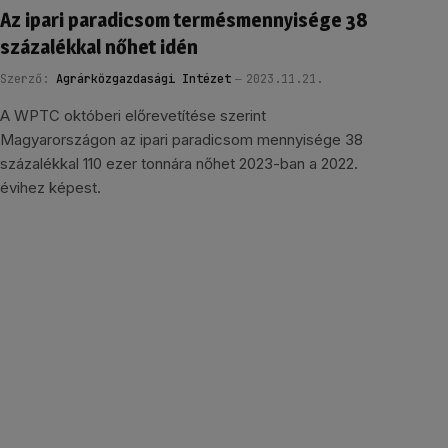
Az ipari paradicsom termésmennyisége 38
százalékkal nőhet idén
Szerző:
Agrárközgazdasági Intézet
2023.11.21.
A WPTC októberi előrevetítése szerint
Magyarországon az ipari paradicsom mennyisége 38
százalékkal 110 ezer tonnára nőhet 2023-ban a 2022.
évihez képest.