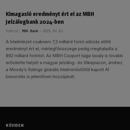
Kimagasló eredményt ért el az MBH
Jelzálogbank 2024-ben
Szerző:
MBH Bank
2025.04.01.
A hitelintézet csaknem 7,2 milliárd forint adózás előtti
eredményt ért el, mérlegfőösszege pedig meghaladta a
892 milliárd forintot. Az MBH Csoport tagja tavaly is tovább
erősítette helyét a magyar jelzálog- és tőkepiacon, amihez
a Moody’s Ratings globális hitelminősítőtől kapott A1
besorolás is jelentősen hozzájárult.
RÖVIDEN