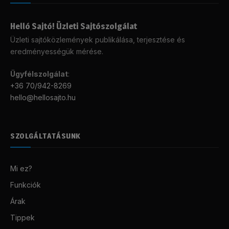
Helló Sajtó! Üzleti Sajtószolgálat
Üzleti sajtóközlemények publikálása, terjesztése és
eredményességük mérése.
Ügyfélszolgálat
:
+36 70/942-8269
hello@hellosajto.hu
SZOLGÁLTATÁSUNK
Mi ez?
Funkciók
Árak
Tippek