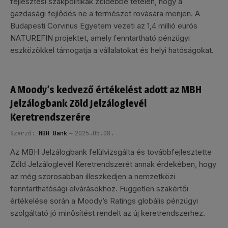
fejlesztési szakpolitikák zöldebbé tételén, hogy a
gazdasági fejlődés ne a természet rovására menjen. A
Budapesti Corvinus Egyetem vezeti az 1,4 millió eurós
NATUREFIN projektet, amely fenntartható pénzügyi
eszközökkel támogatja a vállalatokat és helyi hatóságokat.
A Moody’s kedvező értékelést adott az MBH
Jelzálogbank Zöld Jelzáloglevél
Keretrendszerére
Szerző:
MBH Bank
2025.05.08.
Az MBH Jelzálogbank felülvizsgálta és továbbfejlesztette
Zöld Jelzáloglevél Keretrendszerét annak érdekében, hogy
az még szorosabban illeszkedjen a nemzetközi
fenntarthatósági elvárásokhoz. Független szakértői
értékelése során a Moody’s Ratings globális pénzügyi
szolgáltató jó minősítést rendelt az új keretrendszerhez.