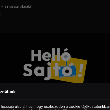
unk az újságíróknak?
t
sználunk
Facebook
LinkedIn
X
RSS
(Twitter)
al hozzájárulsz ahhoz, hogy eszközödön a
cookie tájékoztatónkba