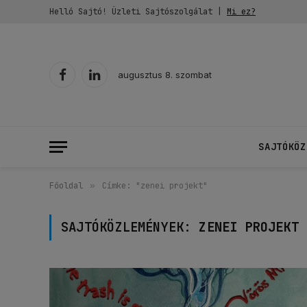
Helló Sajtó! Üzleti Sajtószolgálat |
Mi ez?
augusztus 8. szombat
Facebook
LinkedIn
SAJTÓKÖZ
Főoldal
»
Címke: "zenei projekt"
SAJTÓKÖZLEMÉNYEK:
ZENEI PROJEKT