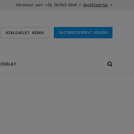
Kérdésed van?
+36 70/942-8269
|
Ügyfélportál
»
HÍRLEVELET KÉREK
SAJTÓKÖZLEMÉNYT KÜLDÖK
PCSOLAT