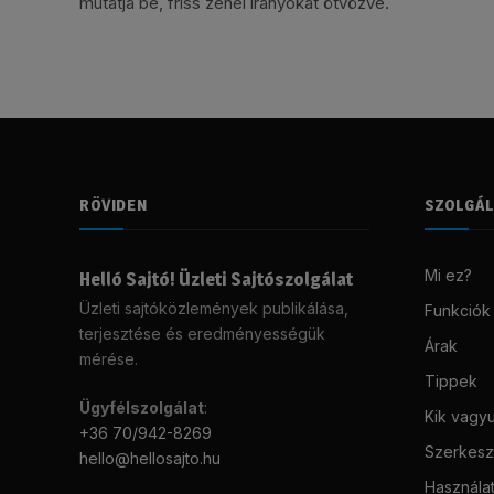
mutatja be, friss zenei irányokat ötvözve.
RÖVIDEN
SZOLGÁ
Mi ez?
Helló Sajtó! Üzleti Sajtószolgálat
Üzleti sajtóközlemények publikálása,
Funkciók
terjesztése és eredményességük
Árak
mérése.
Tippek
Ügyfélszolgálat
:
Kik vagy
+36 70/942-8269
Szerkeszt
hello@hellosajto.hu
Használat