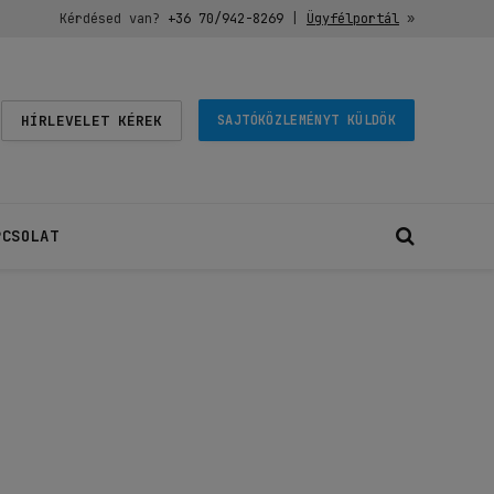
Kérdésed van?
+36 70/942-8269
|
Ügyfélportál
»
HÍRLEVELET KÉREK
SAJTÓKÖZLEMÉNYT KÜLDÖK
PCSOLAT