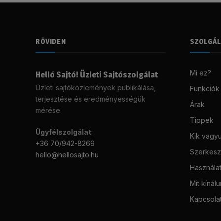
RÖVIDEN
SZOLGÁ
Mi ez?
Helló Sajtó! Üzleti Sajtószolgálat
Üzleti sajtóközlemények publikálása,
Funkciók
terjesztése és eredményességük
Árak
mérése.
Tippek
Ügyfélszolgálat
:
Kik vagy
+36 70/942-8269
Szerkeszt
hello@hellosajto.hu
Használat
Mit kínál
Kapcsola