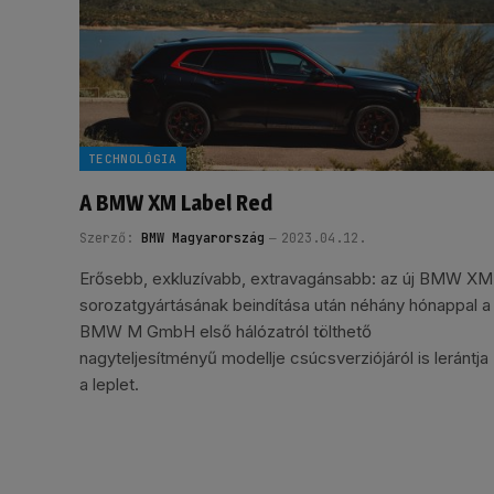
TECHNOLÓGIA
A BMW XM Label Red
Szerző:
BMW Magyarország
2023.04.12.
Erősebb, exkluzívabb, extravagánsabb: az új BMW XM
sorozatgyártásának beindítása után néhány hónappal a
BMW M GmbH első hálózatról tölthető
nagyteljesítményű modellje csúcsverziójáról is lerántja
a leplet.