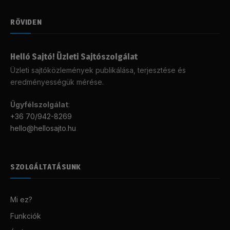
RÖVIDEN
Helló Sajtó! Üzleti Sajtószolgálat
Üzleti sajtóközlemények publikálása, terjesztése és
eredményességük mérése.
Ügyfélszolgálat
:
+36 70/942-8269
hello@hellosajto.hu
SZOLGÁLTATÁSUNK
Mi ez?
Funkciók