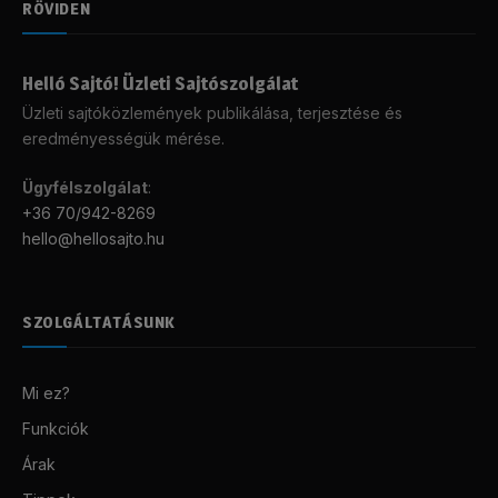
RÖVIDEN
Helló Sajtó! Üzleti Sajtószolgálat
Üzleti sajtóközlemények publikálása, terjesztése és
eredményességük mérése.
Ügyfélszolgálat
:
+36 70/942-8269
hello@hellosajto.hu
SZOLGÁLTATÁSUNK
Mi ez?
Funkciók
Árak