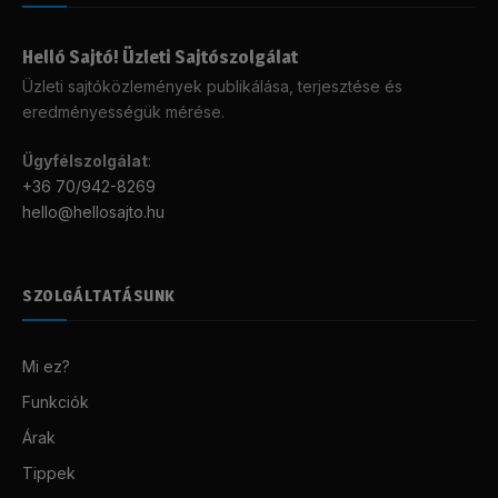
Helló Sajtó! Üzleti Sajtószolgálat
Üzleti sajtóközlemények publikálása, terjesztése és
eredményességük mérése.
Ügyfélszolgálat
:
+36 70/942-8269
hello@hellosajto.hu
SZOLGÁLTATÁSUNK
Mi ez?
Funkciók
Árak
Tippek