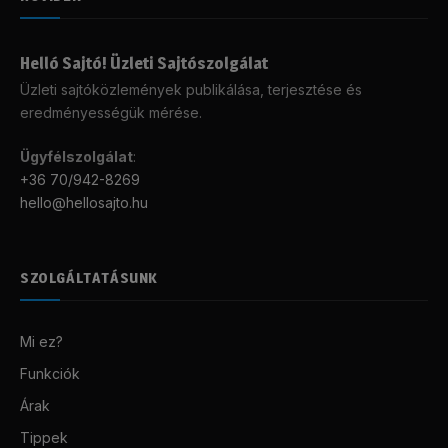
Helló Sajtó! Üzleti Sajtószolgálat
Üzleti sajtóközlemények publikálása, terjesztése és
eredményességük mérése.
Ügyfélszolgálat
:
+36 70/942-8269
hello@hellosajto.hu
SZOLGÁLTATÁSUNK
Mi ez?
Funkciók
Árak
Tippek