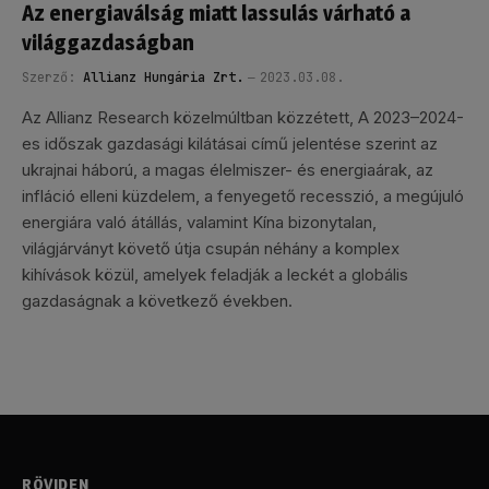
Az energiaválság miatt lassulás várható a
világgazdaságban
Szerző:
Allianz Hungária Zrt.
2023.03.08.
Az Allianz Research közelmúltban közzétett, A 2023–2024-
es időszak gazdasági kilátásai című jelentése szerint az
ukrajnai háború, a magas élelmiszer- és energiaárak, az
infláció elleni küzdelem, a fenyegető recesszió, a megújuló
energiára való átállás, valamint Kína bizonytalan,
világjárványt követő útja csupán néhány a komplex
kihívások közül, amelyek feladják a leckét a globális
gazdaságnak a következő években.
RÖVIDEN