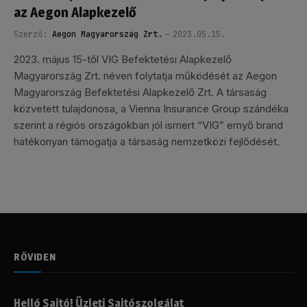
az Aegon Alapkezelő
Szerző:
Aegon Magyarország Zrt.
2023.05.15.
2023. május 15-től VIG Befektetési Alapkezelő
Magyarország Zrt. néven folytatja működését az Aegon
Magyarország Befektetési Alapkezelő Zrt. A társaság
közvetett tulajdonosa, a Vienna Insurance Group szándéka
szerint a régiós országokban jól ismert “VIG” ernyő brand
hatékonyan támogatja a társaság nemzetközi fejlődését.
RÖVIDEN
Helló Sajtó! Üzleti Sajtószolgálat