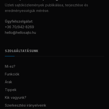
Üzleti sajtóközlemények publikálása, terjesztése és
eredményességük mérése.
Ügyfélszolgálat
:
+36 70/942-8269
hello@hellosajto.hu
SZOLGÁLTATÁSUNK
Mi ez?
Funkciók
Árak
Tippek
Kik vagyunk?
Szerkesztési irányelveink