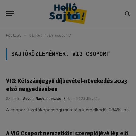
Főoldal
»
Címke: "vig csoport"
SAJTÓKÖZLEMÉNYEK:
VIG CSOPORT
VIG: Kétszámjegyű díjbevétel-növekedés 2023
első negyedévében
Szerző:
Aegon Magyarország Zrt.
2023.05.31.
A csoport fizetőképességi mutatója kiemelkedő, 284%-os.
A VIG Csoport nemzetközi szereplőjévé lép elő