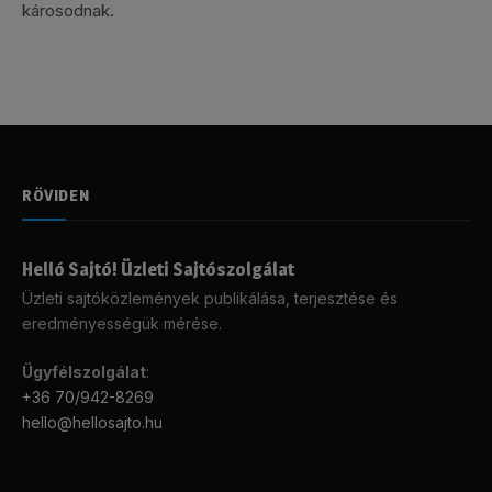
károsodnak.
RÖVIDEN
Helló Sajtó! Üzleti Sajtószolgálat
Üzleti sajtóközlemények publikálása, terjesztése és
eredményességük mérése.
Ügyfélszolgálat
:
+36 70/942-8269
hello@hellosajto.hu