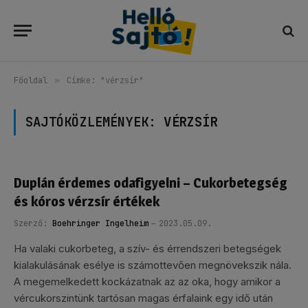
Főoldal
»
Címke: "vérzsír"
SAJTÓKÖZLEMÉNYEK:
VÉRZSÍR
Duplán érdemes odafigyelni – Cukorbetegség
és kóros vérzsír értékek
Szerző:
Boehringer Ingelheim
2023.05.09.
Ha valaki cukorbeteg, a szív- és érrendszeri betegségek
kialakulásának esélye is számottevően megnövekszik nála.
A megemelkedett kockázatnak az az oka, hogy amikor a
vércukorszintünk tartósan magas érfalaink egy idő után