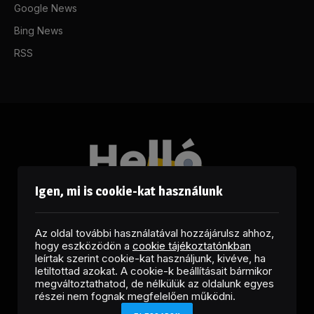
Google News
Bing News
RSS
Igen, mi is cookie-kat használunk
Az oldal további használatával hozzájárulsz ahhoz,
hogy eszközödön a
cookie tájékoztatónkban
leírtak szerint cookie-kat használjunk, kivéve, ha
letiltottad azokat. A cookie-k beállításait bármikor
megváltoztathatod, de nélkülük az oldalunk egyes
Facebook
LinkedIn
X
RSS
részei nem fognak megfelelően működni.
(Twitter)