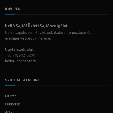
RÖVIDEN
Helló Sajtó! Üzleti Sajtószolgálat
Üzleti sajtóközlemények publikálása, terjesztése és
eredményességük mérése.
Ügyfélszolgálat
:
+36 70/942-8269
hello@hellosajto.hu
SZOLGÁLTATÁSUNK
Mi ez?
Funkciók
Árak