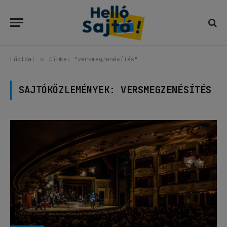
Főoldal
»
Címke: "versmegzenésítés"
SAJTÓKÖZLEMÉNYEK:
VERSMEGZENÉSÍTÉS