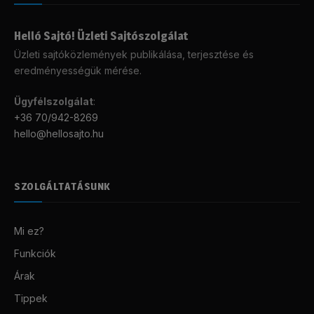
Helló Sajtó! Üzleti Sajtószolgálat
Üzleti sajtóközlemények publikálása, terjesztése és
eredményességük mérése.
Ügyfélszolgálat
:
+36 70/942-8269
hello@hellosajto.hu
SZOLGÁLTATÁSUNK
Mi ez?
Funkciók
Árak
Tippek