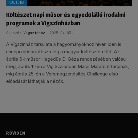
KULTÚRA
Költészet napi műsor és egyedülálló irodalmi
programok a Vígszínházban
Szerző:
Vígszínház
2025.04.03.
A Vígszínház társulata a hagyományokhoz híven idén is
ünnepi műsorral tiszteleg a magyar költészet előtt. Az
április 6-i műsor Hegedűs D. Géza rendezésében valósul
meg, április 11-én a Víg Szalonban Márai Maratont tartanak,
míg április 25-én a Versmegzenésítés Challenge első
előadását láthatják a nézők.
RÖVIDEN