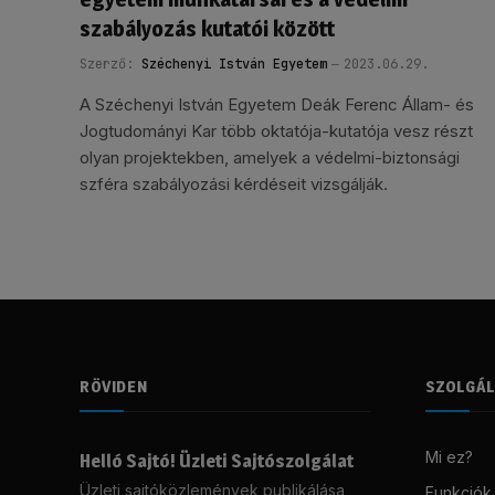
szabályozás kutatói között
Szerző:
Széchenyi István Egyetem
2023.06.29.
A Széchenyi István Egyetem Deák Ferenc Állam- és
Jogtudományi Kar több oktatója-kutatója vesz részt
olyan projektekben, amelyek a védelmi-biztonsági
szféra szabályozási kérdéseit vizsgálják.
RÖVIDEN
SZOLGÁ
Mi ez?
Helló Sajtó! Üzleti Sajtószolgálat
Üzleti sajtóközlemények publikálása,
Funkciók