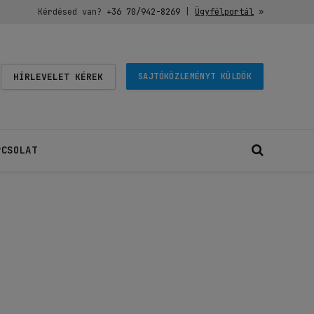
Kérdésed van?
+36 70/942-8269
|
Ügyfélportál
»
HÍRLEVELET KÉREK
SAJTÓKÖZLEMÉNYT KÜLDÖK
PCSOLAT