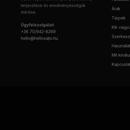
terjesztése és eredményességük
Árak
mérése.
Tippek
Ügyfélszolgálat
:
Kik vagy
+36 70/942-8269
Szerkeszt
hello@hellosajto.hu
Használat
Mit kínál
Kapcsola