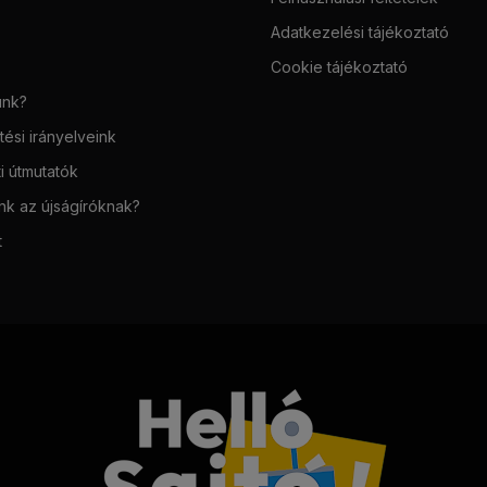
Adatkezelési tájékoztató
Cookie tájékoztató
unk?
ési irányelveink
i útmutatók
unk az újságíróknak?
t