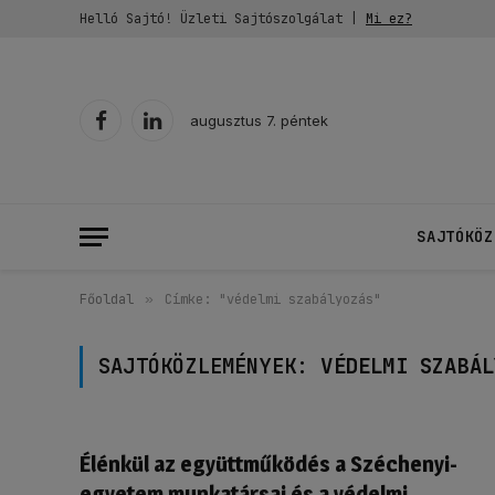
Helló Sajtó! Üzleti Sajtószolgálat |
Mi ez?
augusztus 7. péntek
Facebook
LinkedIn
SAJTÓKÖZ
Főoldal
»
Címke: "védelmi szabályozás"
SAJTÓKÖZLEMÉNYEK:
VÉDELMI SZABÁL
Élénkül az együttműködés a Széchenyi-
egyetem munkatársai és a védelmi