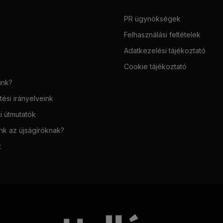
PR ügynökségek
Felhasználási feltételek
Adatkezelési tájékoztató
Cookie tájékoztató
unk?
ési irányelveink
i útmutatók
unk az újságíróknak?
t