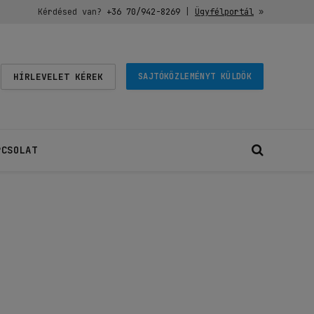
Kérdésed van?
+36 70/942-8269
|
Ügyfélportál
»
HÍRLEVELET KÉREK
SAJTÓKÖZLEMÉNYT KÜLDÖK
PCSOLAT