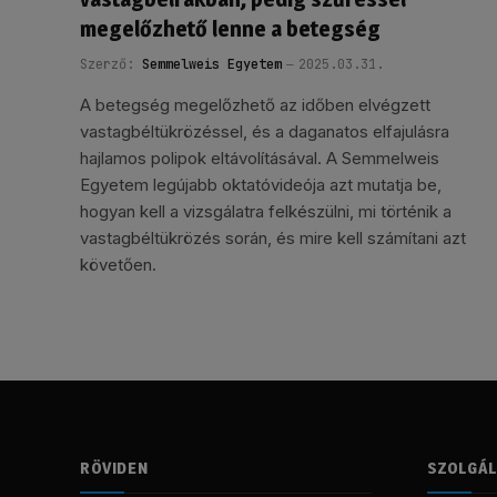
megelőzhető lenne a betegség
Szerző:
Semmelweis Egyetem
2025.03.31.
A betegség megelőzhető az időben elvégzett
vastagbéltükrözéssel, és a daganatos elfajulásra
hajlamos polipok eltávolításával. A Semmelweis
Egyetem legújabb oktatóvideója azt mutatja be,
hogyan kell a vizsgálatra felkészülni, mi történik a
vastagbéltükrözés során, és mire kell számítani azt
követően.
RÖVIDEN
SZOLGÁ