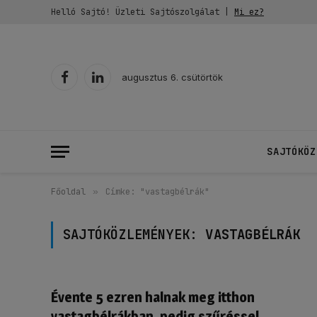
Helló Sajtó! Üzleti Sajtószolgálat |
Mi ez?
augusztus 6. csütörtök
Facebook
LinkedIn
SAJTÓKÖZ
Főoldal
»
Címke: "vastagbélrák"
SAJTÓKÖZLEMÉNYEK:
VASTAGBÉLRÁK
Évente 5 ezren halnak meg itthon
vastagbélrákban, pedig szűréssel