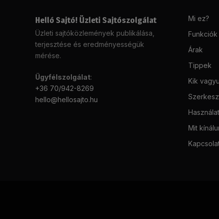
Mi ez?
Helló Sajtó! Üzleti Sajtószolgálat
Üzleti sajtóközlemények publikálása,
Funkciók
terjesztése és eredményességük
Árak
mérése.
Tippek
Ügyfélszolgálat
:
Kik vagy
+36 70/942-8269
Szerkeszt
hello@hellosajto.hu
Használat
Mit kínál
Kapcsola