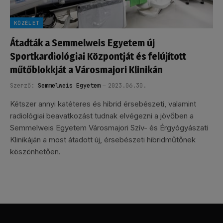
KÖZÉLET
Átadták a Semmelweis Egyetem új
Sportkardiológiai Központját és felújított
műtőblokkját a Városmajori Klinikán
Szerző:
Semmelweis Egyetem
2023.06.30.
Kétszer annyi katéteres és hibrid érsebészeti, valamint
radiológiai beavatkozást tudnak elvégezni a jövőben a
Semmelweis Egyetem Városmajori Szív- és Érgyógyászati
Klinikáján a most átadott új, érsebészeti hibridműtőnek
köszönhetően.