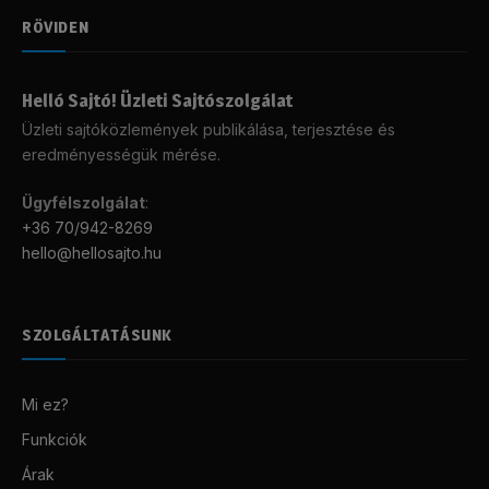
RÖVIDEN
Helló Sajtó! Üzleti Sajtószolgálat
Üzleti sajtóközlemények publikálása, terjesztése és
eredményességük mérése.
Ügyfélszolgálat
:
+36 70/942-8269
hello@hellosajto.hu
SZOLGÁLTATÁSUNK
Mi ez?
Funkciók
Árak