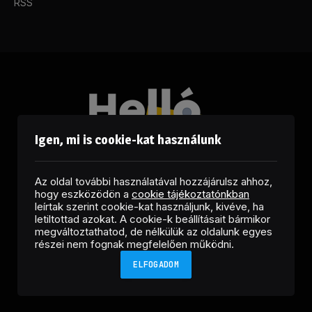
RSS
Igen, mi is cookie-kat használunk
Az oldal további használatával hozzájárulsz ahhoz,
hogy eszközödön a
cookie tájékoztatónkban
leírtak szerint cookie-kat használjunk, kivéve, ha
letiltottad azokat. A cookie-k beállításait bármikor
megváltoztathatod, de nélkülük az oldalunk egyes
Facebook
LinkedIn
X
RSS
részei nem fognak megfelelően működni.
(Twitter)
ELFOGADOM
Copyright © 2026 Helló Sajtó! Üzleti Sajtószolgálat