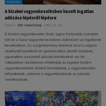
GAZDASÁG
A bizalmi vagyonkezelésben kezelt ingatlan
adózása lépésről lépésre
Szerző:
HÍD Consulting
2025.11.28.
A bizalmi vagyonkezelés (bvk) egyre fontosabb szerepet
tölt be a hazai vagyontervezésben, különösen az ingatlanok
kezelésében. Ez a jogintézmény lehetővé teszi a vagyon
strukturált kezelését és generációkon átívelő átadását,
ugyanakkor összetett adózási kérdéseket vet fel.
Cikkünkben részletesen áttekintjük az ingatlan bizalmi
vagyonkezelésbe történő bevitelének, a vagyonkezelés
időszakának, valamint a vagyonkiadásnak az adózási
vonatkozásait.