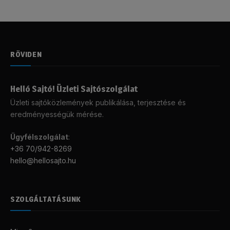
RÖVIDEN
Helló Sajtó! Üzleti Sajtószolgálat
Üzleti sajtóközlemények publikálása, terjesztése és
eredményességük mérése.
Ügyfélszolgálat
:
+36 70/942-8269
hello@hellosajto.hu
SZOLGÁLTATÁSUNK