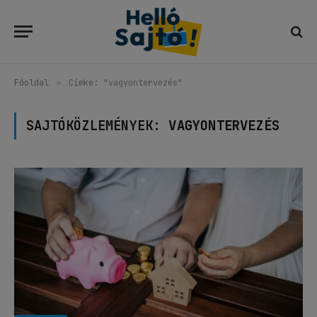
Főoldal
»
Címke: "vagyontervezés"
SAJTÓKÖZLEMÉNYEK:
VAGYONTERVEZÉS