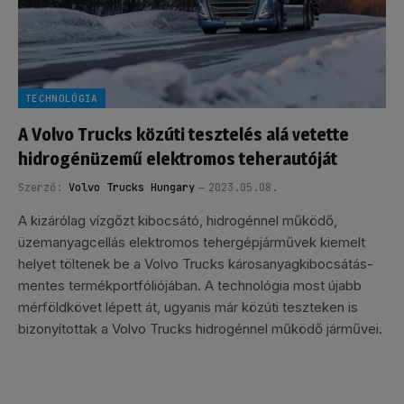
TECHNOLÓGIA
A Volvo Trucks közúti tesztelés alá vetette
hidrogénüzemű elektromos teherautóját
Szerző:
Volvo Trucks Hungary
2023.05.08.
A kizárólag vízgőzt kibocsátó, hidrogénnel működő,
üzemanyagcellás elektromos tehergépjárművek kiemelt
helyet töltenek be a Volvo Trucks károsanyagkibocsátás-
mentes termékportfóliójában. A technológia most újabb
mérföldkövet lépett át, ugyanis már közúti teszteken is
bizonyítottak a Volvo Trucks hidrogénnel működő járművei.