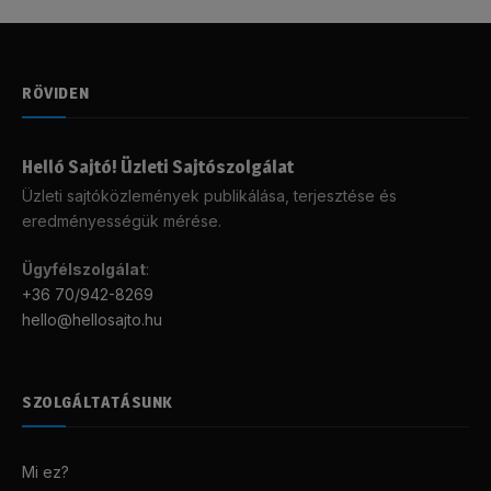
RÖVIDEN
Helló Sajtó! Üzleti Sajtószolgálat
Üzleti sajtóközlemények publikálása, terjesztése és
eredményességük mérése.
Ügyfélszolgálat
:
+36 70/942-8269
hello@hellosajto.hu
SZOLGÁLTATÁSUNK
Mi ez?