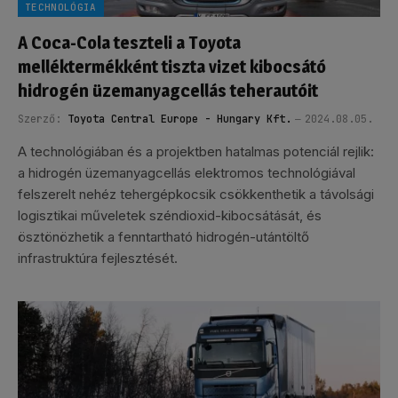
TECHNOLÓGIA
A Coca-Cola teszteli a Toyota
melléktermékként tiszta vizet kibocsátó
hidrogén üzemanyagcellás teherautóit
Szerző:
Toyota Central Europe - Hungary Kft.
2024.08.05.
A technológiában és a projektben hatalmas potenciál rejlik:
a hidrogén üzemanyagcellás elektromos technológiával
felszerelt nehéz tehergépkocsik csökkenthetik a távolsági
logisztikai műveletek széndioxid-kibocsátását, és
ösztönözhetik a fenntartható hidrogén-utántöltő
infrastruktúra fejlesztését.