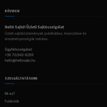
RÖVIDEN
Helló Sajtó! Üzleti Sajtószolgálat
Üzleti sajtóközlemények publikálása, terjesztése és
eredményességük mérése.
Ügyfélszolgálat
:
+36 70/942-8269
hello@hellosajto.hu
SZOLGÁLTATÁSUNK
Mi ez?
Funkciók