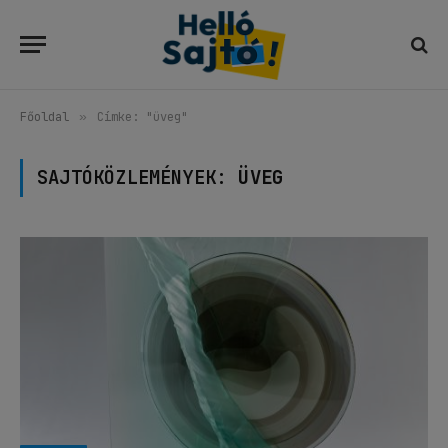
Főoldal
»
Címke: "üveg"
SAJTÓKÖZLEMÉNYEK:
ÜVEG