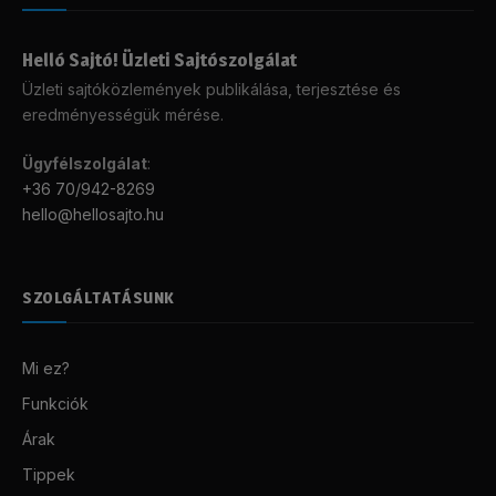
Helló Sajtó! Üzleti Sajtószolgálat
Üzleti sajtóközlemények publikálása, terjesztése és
eredményességük mérése.
Ügyfélszolgálat
:
+36 70/942-8269
hello@hellosajto.hu
SZOLGÁLTATÁSUNK
Mi ez?
Funkciók
Árak
Tippek