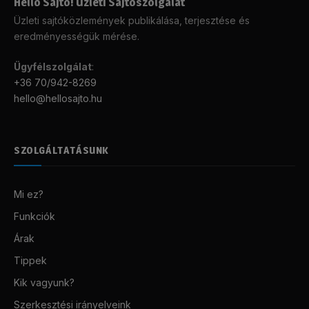
Helló Sajtó! Üzleti Sajtószolgálat
Üzleti sajtóközlemények publikálása, terjesztése és
eredményességük mérése.
Ügyfélszolgálat
:
+36 70/942-8269
hello@hellosajto.hu
SZOLGÁLTATÁSUNK
Mi ez?
Funkciók
Árak
Tippek
Kik vagyunk?
Szerkesztési irányelveink