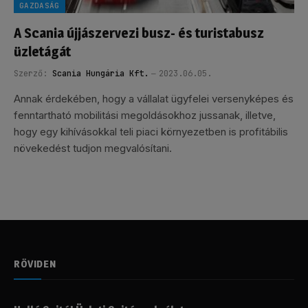
GAZDASÁG
A Scania újjászervezi busz- és turistabusz
üzletágát
Szerző:
Scania Hungária Kft.
2023.06.05.
Annak érdekében, hogy a vállalat ügyfelei versenyképes és
fenntartható mobilitási megoldásokhoz jussanak, illetve,
hogy egy kihívásokkal teli piaci környezetben is profitábilis
növekedést tudjon megvalósítani.
RÖVIDEN